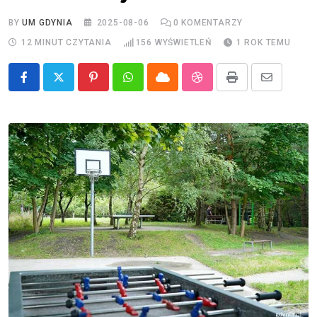
BY
UM GDYNIA
2025-08-06
0
KOMENTARZY
12 MINUT CZYTANIA
156
WYŚWIETLEŃ
1 ROK TEMU
Pinterest
Whatsapp
Cloud
StumbleUpon
Print
Share
via
Email