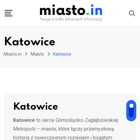
Skip
to
content
Katowice
Miasto.in
Miasto
Katowice
Katowice
Katowice
to serce Górnośląsko-Zagłębiowskiej
Metropolii – miasto, które łączy przemysłową
historię z nowoczesnym rozwojem i bogatym