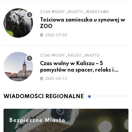
,
,
CZAS WOLNY
MIASTO
WARSZAWA
Teściowa zamieszka u synowej w
ZOO
2025-07-29
,
,
CZAS WOLNY
KALISZ
MIASTO
Czas wolny w Kaliszu – 5
pomysłów na spacer, relaks i
rodzinne atrakcje
2025-03-13
WIADOMOŚCI REGIONALNE
Bezpieczne Miasto