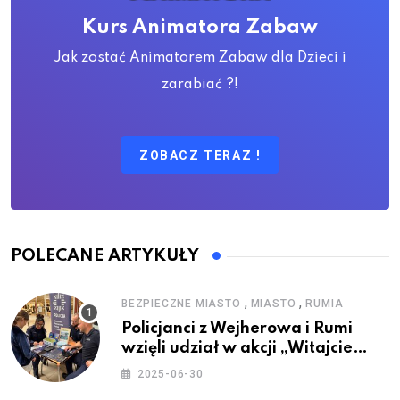
Kurs Animatora Zabaw
Jak zostać Animatorem Zabaw dla Dzieci i
zarabiać ?!
ZOBACZ TERAZ !
POLECANE ARTYKUŁY
,
,
BEZPIECZNE MIASTO
MIASTO
RUMIA
Policjanci z Wejherowa i Rumi
wzięli udział w akcji „Witajcie
Wakacje”
2025-06-30