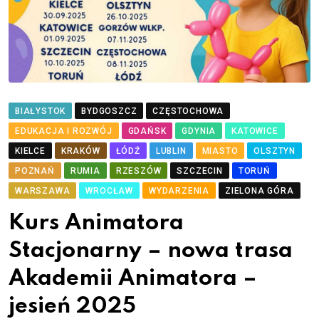
BIAŁYSTOK
BYDGOSZCZ
CZĘSTOCHOWA
EDUKACJA I ROZWÓJ
GDAŃSK
GDYNIA
KATOWICE
KIELCE
KRAKÓW
ŁÓDŹ
LUBLIN
MIASTO
OLSZTYN
POZNAŃ
RUMIA
RZESZÓW
SZCZECIN
TORUŃ
WARSZAWA
WROCŁAW
WYDARZENIA
ZIELONA GÓRA
Kurs Animatora
Stacjonarny – nowa trasa
Akademii Animatora –
jesień 2025