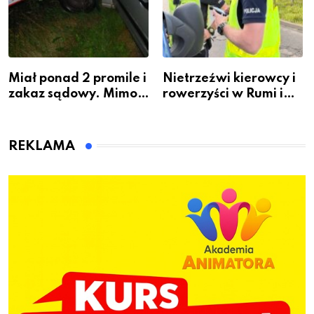
Miał ponad 2 promile i
Nietrzeźwi kierowcy i
zakaz sądowy. Mimo
rowerzyści w Rumi i
to wsiadł za
gminie Łęczyce
kierownicę w
Bolszewie i uderzył w
REKLAMA
ogrodzenie