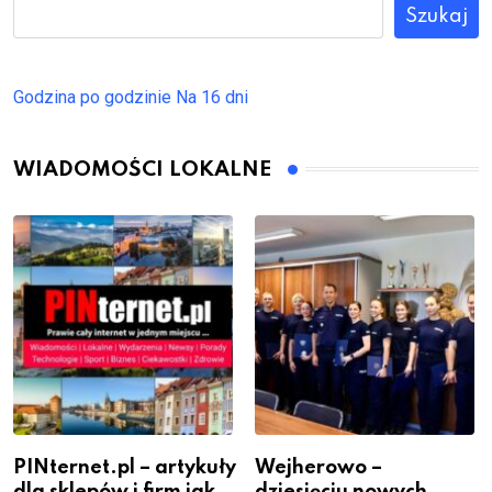
Szukaj
Godzina po godzinie
Na 16 dni
WIADOMOŚCI LOKALNE
PINternet.pl – artykuły
Wejherowo –
dla sklepów i firm jako
dziesięciu nowych