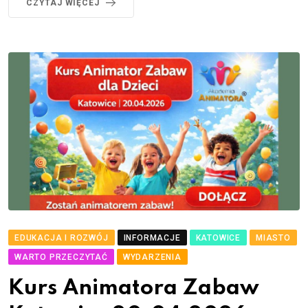
CZYTAJ WIĘCEJ
EDUKACJA I ROZWÓJ
INFORMACJE
KATOWICE
MIASTO
WARTO PRZECZYTAĆ
WYDARZENIA
Kurs Animatora Zabaw