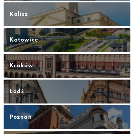
Kalisz
Katowice
Kraków
Łódź
Poznań