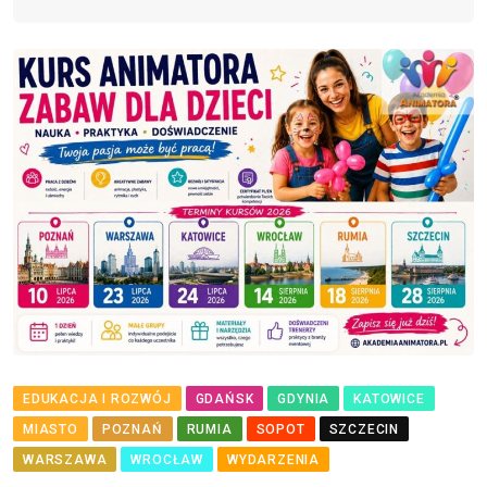
EDUKACJA I ROZWÓJ
GDAŃSK
GDYNIA
KATOWICE
MIASTO
POZNAŃ
RUMIA
SOPOT
SZCZECIN
WARSZAWA
WROCŁAW
WYDARZENIA