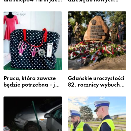
inwestycja w
policjantów w
widoczność
szeregach Komendy
Powiatowej
Praca, która zawsze
Gdańskie uroczystości
będzie potrzebna – jak
82. rocznicy wybuchu
krawiectwo staje się
Powstania
zawodem przyszłości i
Warszawskiego
gdzie się go nauczyć?