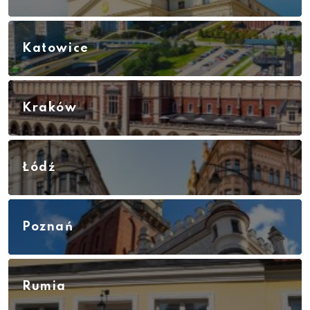
Katowice
Kraków
Łódź
Poznań
Rumia