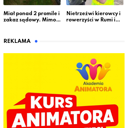
Miał ponad 2 promile i
Nietrzeźwi kierowcy i
zakaz sądowy. Mimo
rowerzyści w Rumi i
to wsiadł za
gminie Łęczyce
kierownicę w
Bolszewie i uderzył w
REKLAMA
ogrodzenie