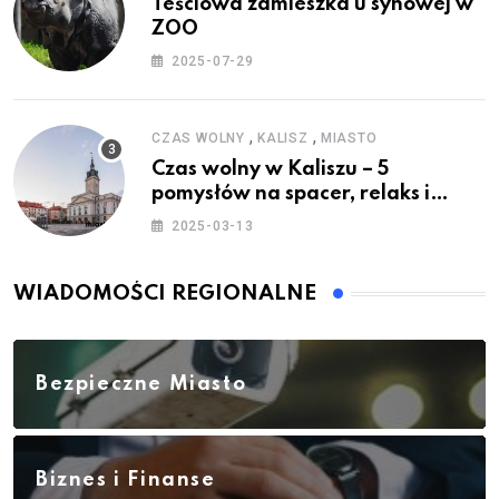
Teściowa zamieszka u synowej w
ZOO
2025-07-29
,
,
CZAS WOLNY
KALISZ
MIASTO
Czas wolny w Kaliszu – 5
pomysłów na spacer, relaks i
rodzinne atrakcje
2025-03-13
WIADOMOŚCI REGIONALNE
Bezpieczne Miasto
Biznes i Finanse