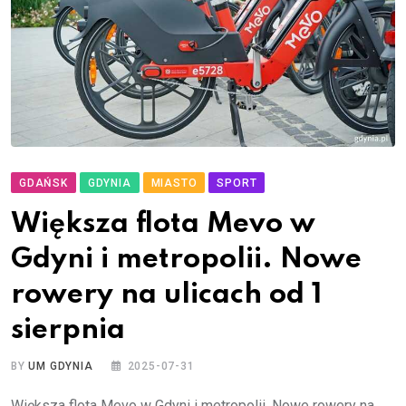
GDAŃSK
GDYNIA
MIASTO
SPORT
Większa flota Mevo w
Gdyni i metropolii. Nowe
rowery na ulicach od 1
sierpnia
BY
UM GDYNIA
2025-07-31
Większa flota Mevo w Gdyni i metropolii. Nowe rowery na