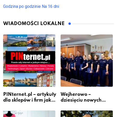
Godzina po godzinie
Na 16 dni
WIADOMOŚCI LOKALNE
PINternet.pl – artykuły
Wejherowo –
dla sklepów i firm jako
dziesięciu nowych
inwestycja w
policjantów w
widoczność
szeregach Komendy