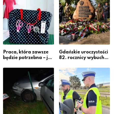
Powiatowej
Praca, która zawsze
Gdańskie uroczystości
będzie potrzebna – jak
82. rocznicy wybuchu
krawiectwo staje się
Powstania
zawodem przyszłości i
Warszawskiego
gdzie się go nauczyć?