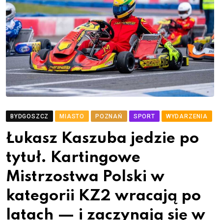
BYDGOSZCZ
MIASTO
POZNAŃ
SPORT
WYDARZENIA
Łukasz Kaszuba jedzie po
tytuł. Kartingowe
Mistrzostwa Polski w
kategorii KZ2 wracają po
latach — i zaczynają się w