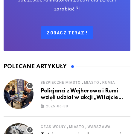
Jak zostać Animatorem Zabaw dla Dzieci i
zarabiać ?!
ZOBACZ TERAZ !
POLECANE ARTYKUŁY
,
,
BEZPIECZNE MIASTO
MIASTO
RUMIA
Policjanci z Wejherowa i Rumi
wzięli udział w akcji „Witajcie
Wakacje”
2025-06-30
,
,
CZAS WOLNY
MIASTO
WARSZAWA