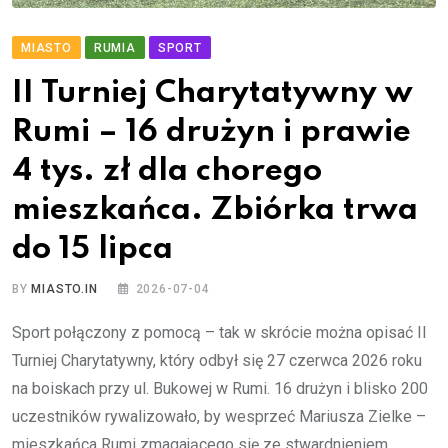
MIASTO
RUMIA
SPORT
II Turniej Charytatywny w
Rumi – 16 drużyn i prawie
4 tys. zł dla chorego
mieszkańca. Zbiórka trwa
do 15 lipca
BY
MIASTO.IN
2026-07-04
Sport połączony z pomocą – tak w skrócie można opisać II
Turniej Charytatywny, który odbył się 27 czerwca 2026 roku
na boiskach przy ul. Bukowej w Rumi. 16 drużyn i blisko 200
uczestników rywalizowało, by wesprzeć Mariusza Zielke –
mieszkańca Rumi zmagającego się ze stwardnieniem