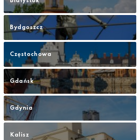
Białystok
Bydgoszcz
Częstochowa
Gdańsk
Gdynia
Kalisz