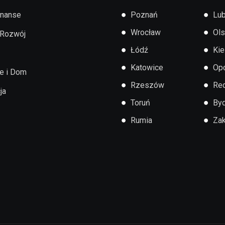
●
●
inanse
Poznań
Lub
●
●
Wrocław
Ols
 Rozwój
●
●
Łódź
Kie
●
●
Katowice
Op
e i Dom
●
●
Rzeszów
Re
ja
●
●
Toruń
By
●
●
Rumia
Za