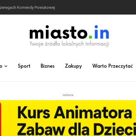
 szeregach Komendy Powiatowej
o
Sport
Biznes
Zakupy
Warto Przeczytać
reklama