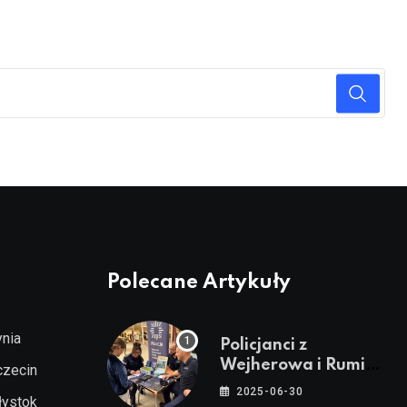
Polecane Artykuły
nia
Policjanci z
Wejherowa i Rumi
czecin
wzięli udział w akcji
2025-06-30
łystok
„Witajcie Wakacje”