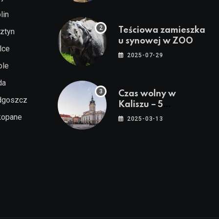
lin
Teściowa zamieszka
ztyn
u synowej w ZOO
lce
2025-07-29
ole
da
Czas wolny w
dgoszcz
Kaliszu – 5
pomysłów na
kopane
2025-03-13
spacer, relaks i
rodzinne atrakcje