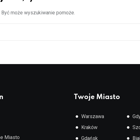
z. Być może wyszukiwanie pomoże.
n
Twoje Miasto
●
●
Warszawa
Gdy
●
●
Kraków
Sz
e Miasto
●
●
Gdańsk
Bia