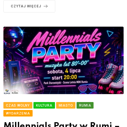
CZYTAJ WIĘCEJ
CZAS WOLNY
KULTURA
MIASTO
RUMIA
WYDARZENIA
Millennials Party w Rumi –