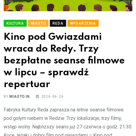
KULTURA
MIASTO
REDA
WYDARZENIA
Kino pod Gwiazdami
wraca do Redy. Trzy
bezpłatne seanse filmowe
w lipcu – sprawdź
repertuar
BY
MIASTO.IN
2026-06-26
Fabryka Kultury Reda zaprasza na letnie seanse filmowe
pod gołym niebem w Redzie. Trzy lokalizacje, trzy filmy,
wstęp wolny. Najbliższy seans już 27 czerwca o godz. 21.30.
Koce, leżaki i dobry film pod gwiazdami – Kino pod