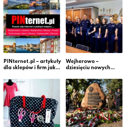
PINternet.pl – artykuły
Wejherowo –
dla sklepów i firm jako
dziesięciu nowych
inwestycja w
policjantów w
widoczność
szeregach Komendy
Powiatowej