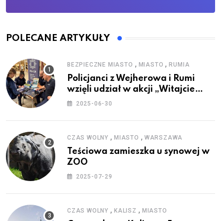
POLECANE ARTYKUŁY
,
,
BEZPIECZNE MIASTO
MIASTO
RUMIA
Policjanci z Wejherowa i Rumi
wzięli udział w akcji „Witajcie
Wakacje”
2025-06-30
,
,
CZAS WOLNY
MIASTO
WARSZAWA
Teściowa zamieszka u synowej w
ZOO
2025-07-29
,
,
CZAS WOLNY
KALISZ
MIASTO