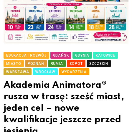
EDUKACJA I ROZWÓJ
GDAŃSK
GDYNIA
KATOWICE
MIASTO
POZNAŃ
RUMIA
SOPOT
SZCZECIN
WARSZAWA
WROCŁAW
WYDARZENIA
Akademia Animatora®
rusza w trasę: sześć miast,
jeden cel – nowe
kwalifikacje jeszcze przed
jesienią