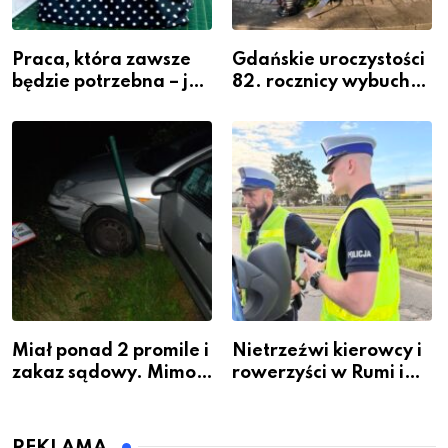
Praca, która zawsze
Gdańskie uroczystości
będzie potrzebna – jak
82. rocznicy wybuchu
krawiectwo staje się
Powstania
zawodem przyszłości i
Warszawskiego
gdzie się go nauczyć?
Miał ponad 2 promile i
Nietrzeźwi kierowcy i
zakaz sądowy. Mimo
rowerzyści w Rumi i
to wsiadł za
gminie Łęczyce
kierownicę w
Bolszewie i uderzył w
REKLAMA