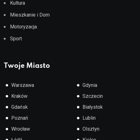
Kultura
Mieszkanie i Dom
Motoryzacja
Sport
Twoje Miasto
●
●
Warszawa
Gdynia
●
●
Kraków
Szczecin
●
●
Gdańsk
Białystok
●
●
Poznań
Lublin
●
●
Wrocław
Olsztyn
●
●
Łódź
Kielce