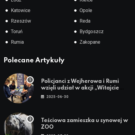
●
●
Katowice
Opole
●
●
Rzeszów
Reda
●
●
Toruń
Bydgoszcz
●
●
Rumia
Zakopane
Polecane Artykuły
Policjanci z Wejherowa i Rumi
wzięli udział w akcji „Witajcie
Wakacje”
2025-06-30
Teściowa zamieszka u synowej w
ZOO