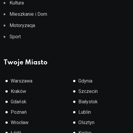
Kultura
Mieszkanie i Dom
Motoryzacja
Sport
Twoje Miasto
●
●
Warszawa
Gdynia
●
●
Kraków
Szczecin
●
●
Gdańsk
Białystok
●
●
Poznań
Lublin
●
●
Wrocław
Olsztyn
●
●
Łódź
Kielce