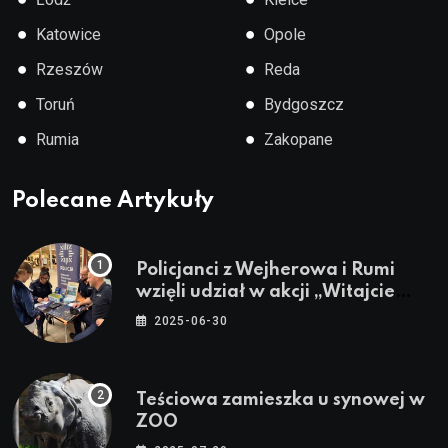
●
●
Katowice
Opole
●
●
Rzeszów
Reda
●
●
Toruń
Bydgoszcz
●
●
Rumia
Zakopane
Polecane Artykuły
Policjanci z Wejherowa i Rumi
wzięli udział w akcji „Witajcie
Wakacje”
2025-06-30
Teściowa zamieszka u synowej w
ZOO