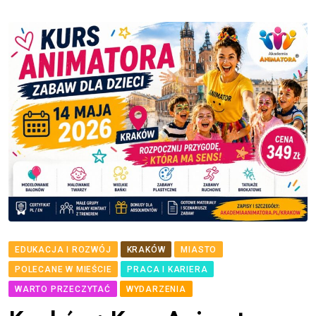
EDUKACJA I ROZWÓJ
KRAKÓW
MIASTO
POLECANE W MIEŚCIE
PRACA I KARIERA
WARTO PRZECZYTAĆ
WYDARZENIA