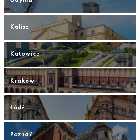
Gdynia
Kalisz
Katowice
Kraków
Łódź
Poznań