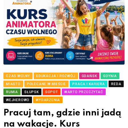
CZAS WOLNY
EDUKACJA I ROZWÓJ
GDAŃSK
GDYNIA
MIASTO
POLECANE W MIEŚCIE
PRACA I KARIERA
REDA
RUMIA
SŁUPSK
SOPOT
WARTO PRZECZYTAĆ
WEJHEROWO
WYDARZENIA
Pracuj tam, gdzie inni jadą
na wakacje. Kurs