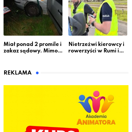
Miał ponad 2 promile i
Nietrzeźwi kierowcy i
zakaz sądowy. Mimo
rowerzyści w Rumi i
to wsiadł za
gminie Łęczyce
kierownicę w
Bolszewie i uderzył w
REKLAMA
ogrodzenie