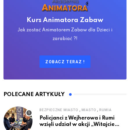
Kurs Animatora Zabaw
Jak zostać Animatorem Zabaw dla Dzieci i
zarabiać ?!
ZOBACZ TERAZ !
POLECANE ARTYKUŁY
,
,
BEZPIECZNE MIASTO
MIASTO
RUMIA
Policjanci z Wejherowa i Rumi
wzięli udział w akcji „Witajcie