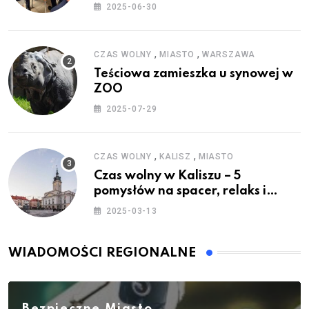
Wakacje”
2025-06-30
,
,
CZAS WOLNY
MIASTO
WARSZAWA
Teściowa zamieszka u synowej w
ZOO
2025-07-29
,
,
CZAS WOLNY
KALISZ
MIASTO
Czas wolny w Kaliszu – 5
pomysłów na spacer, relaks i
rodzinne atrakcje
2025-03-13
WIADOMOŚCI REGIONALNE
Bezpieczne Miasto