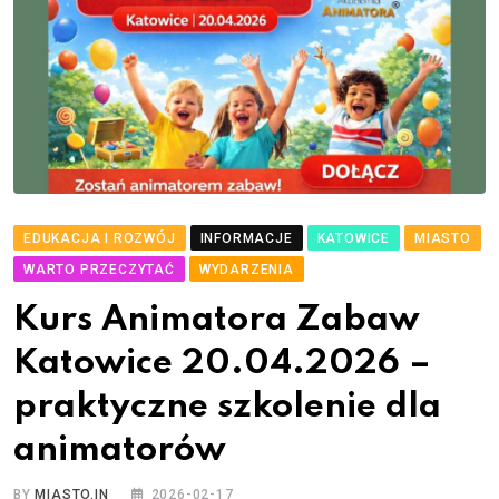
EDUKACJA I ROZWÓJ
INFORMACJE
KATOWICE
MIASTO
WARTO PRZECZYTAĆ
WYDARZENIA
Kurs Animatora Zabaw
Katowice 20.04.2026 –
praktyczne szkolenie dla
animatorów
BY
MIASTO.IN
2026-02-17