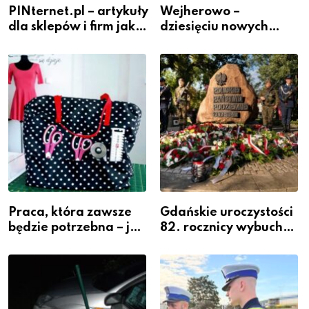
PINternet.pl – artykuły
Wejherowo –
dla sklepów i firm jako
dziesięciu nowych
inwestycja w
policjantów w
widoczność
szeregach Komendy
Powiatowej
Praca, która zawsze
Gdańskie uroczystości
będzie potrzebna – jak
82. rocznicy wybuchu
krawiectwo staje się
Powstania
zawodem przyszłości i
Warszawskiego
gdzie się go nauczyć?