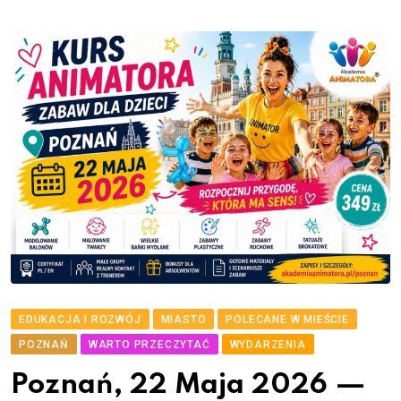
EDUKACJA I ROZWÓJ
MIASTO
POLECANE W MIEŚCIE
POZNAŃ
WARTO PRZECZYTAĆ
WYDARZENIA
Poznań, 22 Maja 2026 —