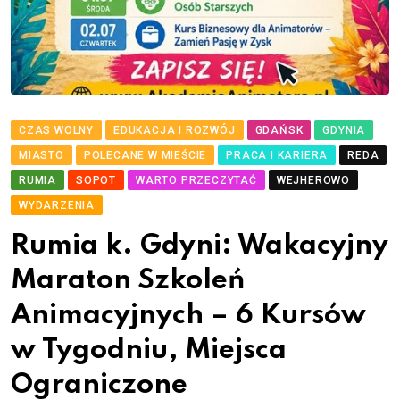
CZAS WOLNY
EDUKACJA I ROZWÓJ
GDAŃSK
GDYNIA
MIASTO
POLECANE W MIEŚCIE
PRACA I KARIERA
REDA
RUMIA
SOPOT
WARTO PRZECZYTAĆ
WEJHEROWO
WYDARZENIA
Rumia k. Gdyni: Wakacyjny
Maraton Szkoleń
Animacyjnych – 6 Kursów
w Tygodniu, Miejsca
Ograniczone