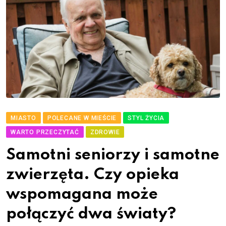
MIASTO
POLECANE W MIEŚCIE
STYL ŻYCIA
WARTO PRZECZYTAĆ
ZDROWIE
Samotni seniorzy i samotne
zwierzęta. Czy opieka
wspomagana może
połączyć dwa światy?