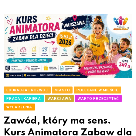
EDUKACJA I ROZWÓJ
MIASTO
POLECANE W MIEŚCIE
PRACA I KARIERA
WARSZAWA
WARTO PRZECZYTAĆ
WYDARZENIA
Zawód, który ma sens.
Kurs Animatora Zabaw dla