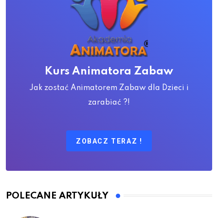
Kurs Animatora Zabaw
Jak zostać Animatorem Zabaw dla Dzieci i
zarabiać ?!
ZOBACZ TERAZ !
POLECANE ARTYKUŁY