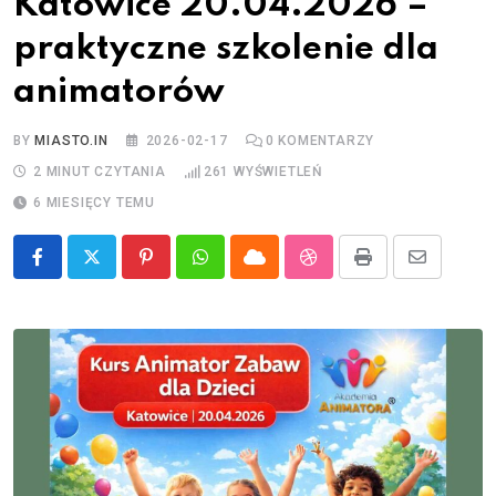
Katowice 20.04.2026 –
praktyczne szkolenie dla
animatorów
BY
MIASTO.IN
2026-02-17
0
KOMENTARZY
2 MINUT CZYTANIA
261
WYŚWIETLEŃ
6 MIESIĘCY TEMU
Pinterest
Whatsapp
Cloud
StumbleUpon
Print
Share
via
Email