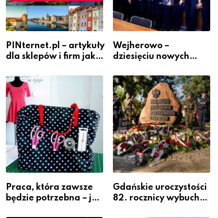
PINternet.pl – artykuły
Wejherowo –
dla sklepów i firm jako
dziesięciu nowych
inwestycja w
policjantów w
widoczność
szeregach Komendy
Powiatowej
Praca, która zawsze
Gdańskie uroczystości
będzie potrzebna – jak
82. rocznicy wybuchu
krawiectwo staje się
Powstania