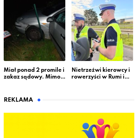
zawodem przyszłości i
Warszawskiego
gdzie się go nauczyć?
Miał ponad 2 promile i
Nietrzeźwi kierowcy i
zakaz sądowy. Mimo
rowerzyści w Rumi i
to wsiadł za
gminie Łęczyce
kierownicę w
Bolszewie i uderzył w
REKLAMA
ogrodzenie