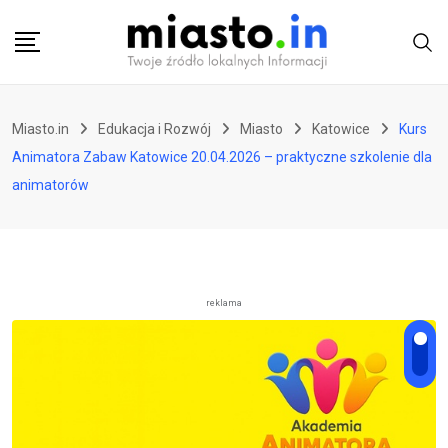
Skip
to
content
Miasto.in
Edukacja i Rozwój
Miasto
Katowice
Kurs
Animatora Zabaw Katowice 20.04.2026 – praktyczne szkolenie dla
animatorów
reklama