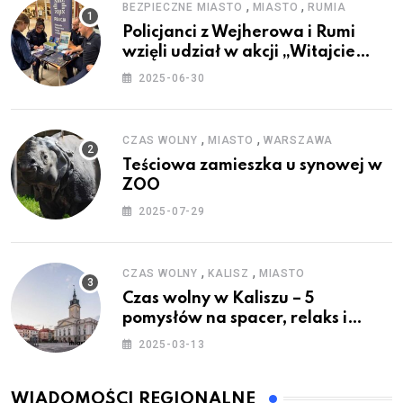
,
,
BEZPIECZNE MIASTO
MIASTO
RUMIA
Policjanci z Wejherowa i Rumi
wzięli udział w akcji „Witajcie
Wakacje”
2025-06-30
,
,
CZAS WOLNY
MIASTO
WARSZAWA
Teściowa zamieszka u synowej w
ZOO
2025-07-29
,
,
CZAS WOLNY
KALISZ
MIASTO
Czas wolny w Kaliszu – 5
pomysłów na spacer, relaks i
rodzinne atrakcje
2025-03-13
WIADOMOŚCI REGIONALNE