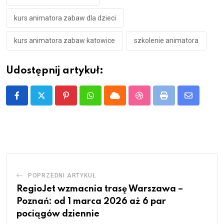
kurs animatora zabaw dla dzieci
kurs animatora zabaw katowice
szkolenie animatora
Udostępnij artykuł:
Pinterest
Whatsapp
Cloud
StumbleUpon
Print
Share
via
Email
POPRZEDNI ARTYKUŁ
RegioJet wzmacnia trasę Warszawa –
Poznań: od 1 marca 2026 aż 6 par
pociągów dziennie