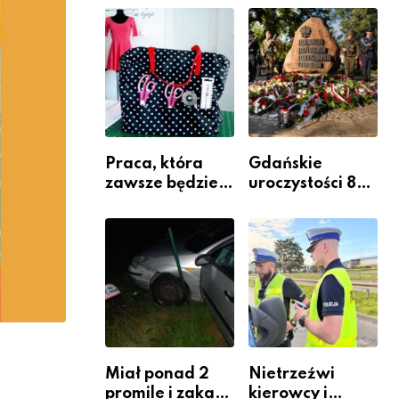
jako inwestycja
policjantów w
w widoczność
szeregach
Komendy
Powiatowej
Praca, która
Gdańskie
zawsze będzie
uroczystości 82.
potrzebna – jak
rocznicy
krawiectwo
wybuchu
staje się
Powstania
zawodem
Warszawskiego
przyszłości i
gdzie się go
nauczyć?
Miał ponad 2
Nietrzeźwi
promile i zakaz
kierowcy i