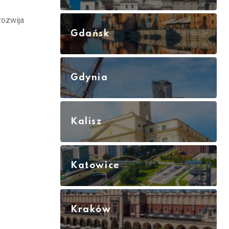
 rozwija
Gdańsk
Gdynia
Kalisz
Katowice
Kraków