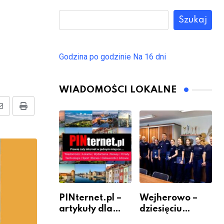
Szukaj
Godzina po godzinie
Na 16 dni
U
WIADOMOŚCI LOKALNE
Share
Print
via
Email
PINternet.pl –
Wejherowo –
artykuły dla
dziesięciu
sklepów i firm
nowych