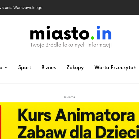
owstania Warszawskiego
o
Sport
Biznes
Zakupy
Warto Przeczytać
reklama