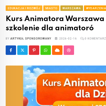
EDUKACJA I ROZWÓJ
MIASTO
WARSZAWA
WYDARZENI
Kurs Animatora Warszawa 
szkolenie dla animatoró
BY
ARTYKUŁ SPONSOROWANY
2026-02-16
0
KOMENTARZ
Pinterest
Whatsapp
Cloud
StumbleUpon