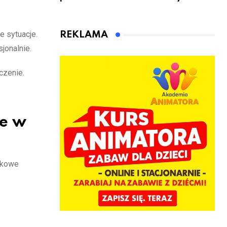
sądowy. Mimo
rowerzyści w
to wsiadł za
Rumi i gminie
kierownicę w
Łęczyce
e sytuacje.
REKLAMA
Bolszewie i
jonalnie.
uderzył w
ogrodzenie
czenie.
ie w
adkowe