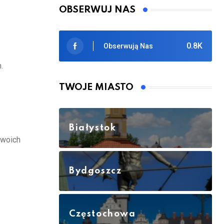
OBSERWUJ NAS
0.8K
Obserwują Nas
.
TWOJE MIASTO
Białystok
swoich
Bydgoszcz
Częstochowa