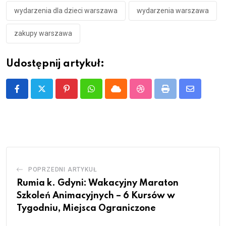
wydarzenia dla dzieci warszawa
wydarzenia warszawa
zakupy warszawa
Udostępnij artykuł:
Pinterest
Whatsapp
Cloud
StumbleUpon
Print
Share
via
Email
POPRZEDNI ARTYKUŁ
Rumia k. Gdyni: Wakacyjny Maraton
Szkoleń Animacyjnych – 6 Kursów w
Tygodniu, Miejsca Ograniczone