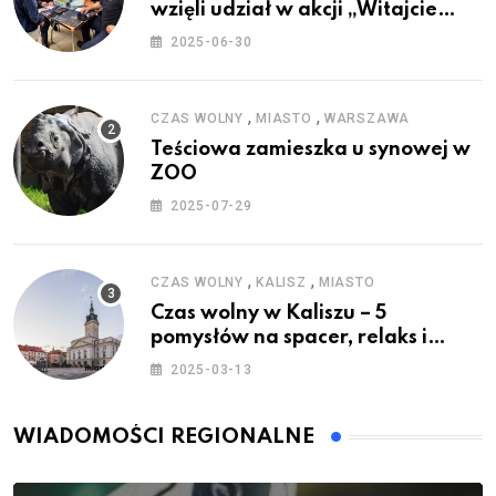
wzięli udział w akcji „Witajcie
Wakacje”
2025-06-30
,
,
CZAS WOLNY
MIASTO
WARSZAWA
Teściowa zamieszka u synowej w
ZOO
2025-07-29
,
,
CZAS WOLNY
KALISZ
MIASTO
Czas wolny w Kaliszu – 5
pomysłów na spacer, relaks i
rodzinne atrakcje
2025-03-13
WIADOMOŚCI REGIONALNE