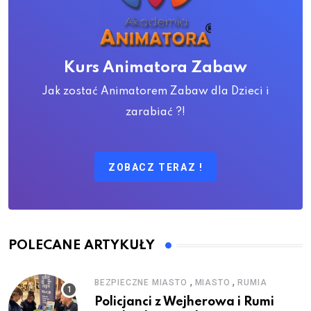
Kurs Animatora Zabaw
Jak zostać Animatorem Zabaw dla Dzieci i
zarabiać ?!
ZOBACZ TERAZ !
POLECANE ARTYKUŁY
,
,
BEZPIECZNE MIASTO
MIASTO
RUMIA
Policjanci z Wejherowa i Rumi