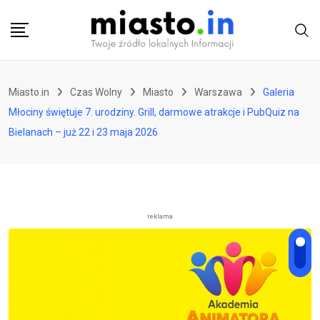
Skip
to
content
Miasto.in
Czas Wolny
Miasto
Warszawa
Galeria
Młociny świętuje 7. urodziny. Grill, darmowe atrakcje i PubQuiz na
Bielanach – już 22 i 23 maja 2026
reklama