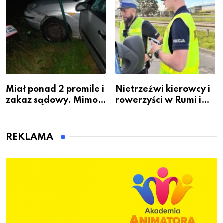
Miał ponad 2 promile i
Nietrzeźwi kierowcy i
zakaz sądowy. Mimo
rowerzyści w Rumi i
to wsiadł za
gminie Łęczyce
kierownicę w
Bolszewie i uderzył w
REKLAMA
ogrodzenie