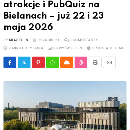
atrakcje i PubQuiz na
Bielanach – już 22 i 23
maja 2026
BY
MIASTO.IN
2026-05-21
0
KOMENTARZY
2 MINUT CZYTANIA
99
WYŚWIETLEŃ
3 MIESIĄCE TEMU
Pinterest
Whatsapp
Cloud
StumbleUpon
Print
Share
via
Email