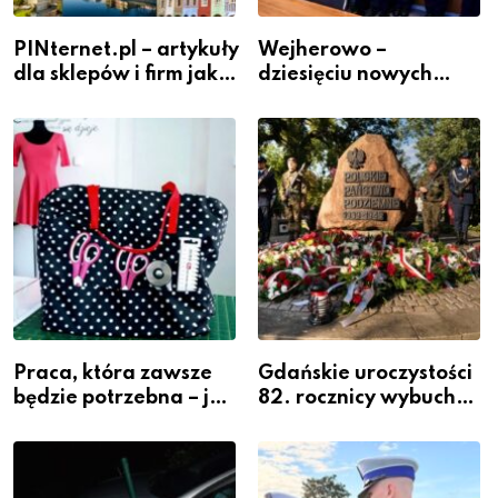
PINternet.pl – artykuły
Wejherowo –
dla sklepów i firm jako
dziesięciu nowych
inwestycja w
policjantów w
widoczność
szeregach Komendy
Powiatowej
Praca, która zawsze
Gdańskie uroczystości
będzie potrzebna – jak
82. rocznicy wybuchu
krawiectwo staje się
Powstania
zawodem przyszłości i
Warszawskiego
gdzie się go nauczyć?