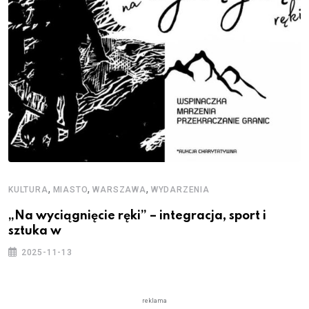
,
,
,
KULTURA
MIASTO
WARSZAWA
WYDARZENIA
„Na wyciągnięcie ręki” – integracja, sport i
sztuka w
2025-11-13
reklama