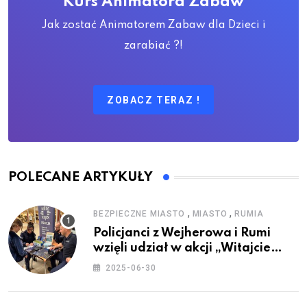
Kurs Animatora Zabaw
Jak zostać Animatorem Zabaw dla Dzieci i
zarabiać ?!
ZOBACZ TERAZ !
POLECANE ARTYKUŁY
,
,
BEZPIECZNE MIASTO
MIASTO
RUMIA
Policjanci z Wejherowa i Rumi
wzięli udział w akcji „Witajcie
Wakacje”
2025-06-30