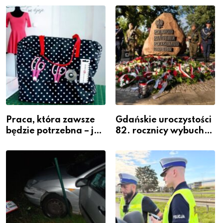
widoczność
szeregach Komendy
Powiatowej
Praca, która zawsze
Gdańskie uroczystości
będzie potrzebna – jak
82. rocznicy wybuchu
krawiectwo staje się
Powstania
zawodem przyszłości i
Warszawskiego
gdzie się go nauczyć?