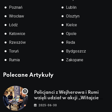
●
●
Poznań
Lublin
●
●
Wrocław
Olsztyn
●
●
Łódź
Kielce
●
●
Katowice
Opole
●
●
Rzeszów
Reda
●
●
Toruń
Bydgoszcz
●
●
Rumia
Zakopane
Polecane Artykuły
Policjanci z Wejherowa i Rumi
wzięli udział w akcji „Witajcie
Wakacje”
2025-06-30