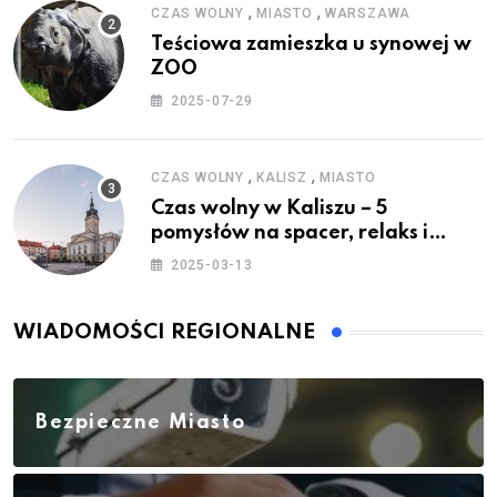
,
,
CZAS WOLNY
MIASTO
WARSZAWA
Teściowa zamieszka u synowej w
ZOO
2025-07-29
,
,
CZAS WOLNY
KALISZ
MIASTO
Czas wolny w Kaliszu – 5
pomysłów na spacer, relaks i
rodzinne atrakcje
2025-03-13
WIADOMOŚCI REGIONALNE
Bezpieczne Miasto