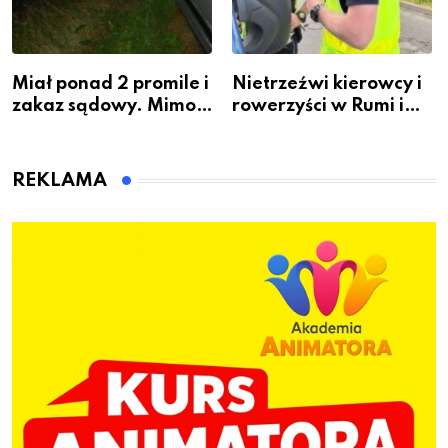
Miał ponad 2 promile i
Nietrzeźwi kierowcy i
zakaz sądowy. Mimo
rowerzyści w Rumi i
to wsiadł za
gminie Łęczyce
kierownicę w
Bolszewie i uderzył w
REKLAMA
ogrodzenie