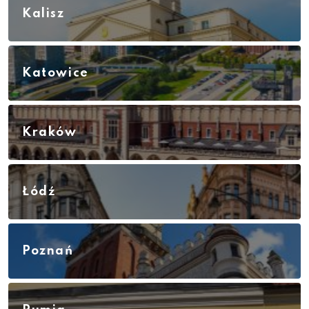
Kalisz
Katowice
Kraków
Łódź
Poznań