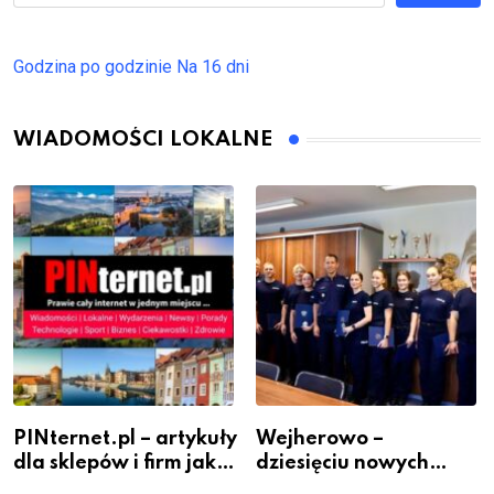
Godzina po godzinie
Na 16 dni
WIADOMOŚCI LOKALNE
PINternet.pl – artykuły
Wejherowo –
dla sklepów i firm jako
dziesięciu nowych
inwestycja w
policjantów w