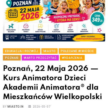
EDUKACJA I ROZWÓJ
MIASTO
POLECANE W MIEŚCIE
POZNAŃ
WARTO PRZECZYTAĆ
WYDARZENIA
Poznań, 22 Maja 2026 —
Kurs Animatora Dzieci
Akademii Animatora® dla
Mieszkańców Wielkopolski
BY
MIASTO.IN
2026-05-07