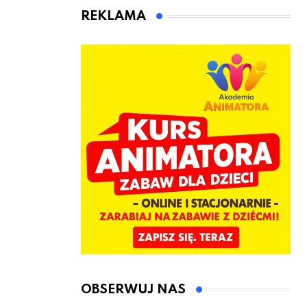
kierownicę w
Łęczyce
REKLAMA
Bolszewie i
uderzył w
ogrodzenie
OBSERWUJ NAS