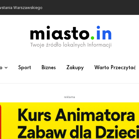
owstania Warszawskiego
o
Sport
Biznes
Zakupy
Warto Przeczytać
reklama