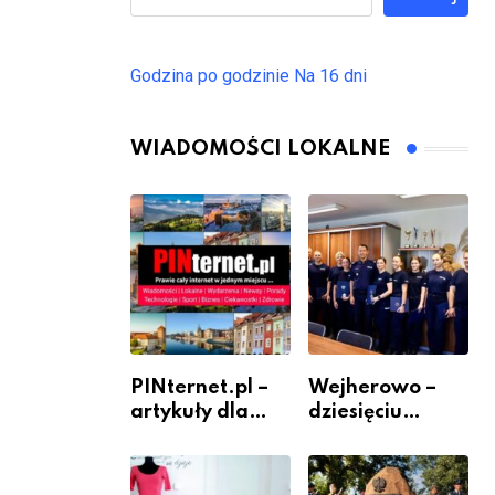
Godzina po godzinie
Na 16 dni
WIADOMOŚCI LOKALNE
PINternet.pl –
Wejherowo –
artykuły dla
dziesięciu
sklepów i firm
nowych
jako inwestycja
policjantów w
w widoczność
szeregach