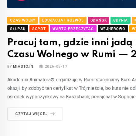
CZAS WOLNY
EDUKACJA I ROZWÓJ
GDAŃSK
GDYNIA
SŁUPSK
SOPOT
WARTO PRZECZYTAĆ
WEJHEROWO
W
Pracuj tam, gdzie inni jad
Czasu Wolnego w Rumi — 
BY
MIASTO.IN
2026-05-17
Akademia Animatora® organizuje w Rumi stacjonarny Kurs An
okazji, by zdobyć ten certyfikat w Trójmieście, bo kurs nie o
ośrodek wypoczynkowy na Kaszubach, pensjonat w Sopocie — 
CZYTAJ WIĘCEJ