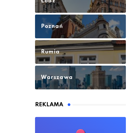
Łódź
Poznań
Rumia
Warszawa
REKLAMA