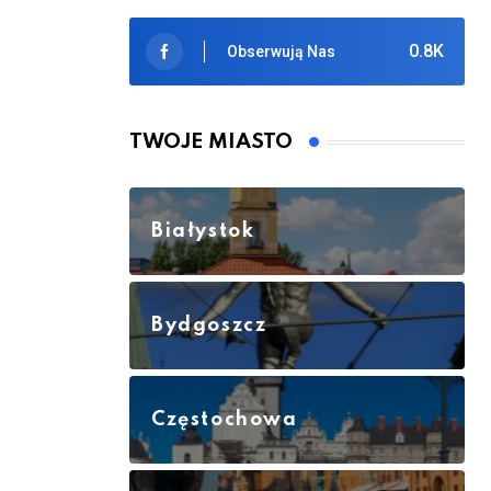
0.8K
Obserwują Nas
TWOJE MIASTO
Białystok
Bydgoszcz
Częstochowa