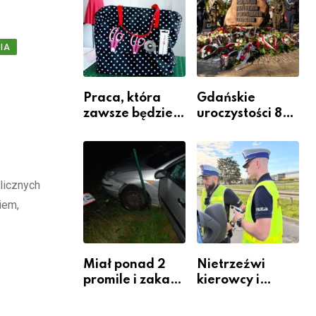
Komendy
Powiatowej
IA
Praca, która
Gdańskie
zawsze będzie
uroczystości 82.
potrzebna – jak
rocznicy
krawiectwo
wybuchu
staje się
Powstania
zawodem
Warszawskiego
licznych
przyszłości i
iem,
gdzie się go
nauczyć?
Miał ponad 2
Nietrzeźwi
promile i zakaz
kierowcy i
sądowy. Mimo
rowerzyści w
to wsiadł za
Rumi i gminie