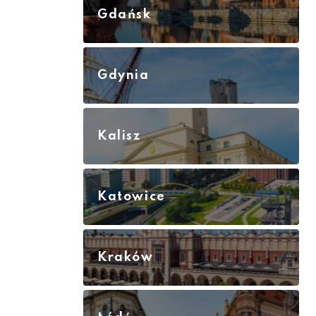
Gdańsk
Gdynia
Kalisz
Katowice
Kraków