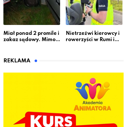
Miał ponad 2 promile i
Nietrzeźwi kierowcy i
zakaz sądowy. Mimo
rowerzyści w Rumi i
to wsiadł za
gminie Łęczyce
kierownicę w
Bolszewie i uderzył w
REKLAMA
ogrodzenie