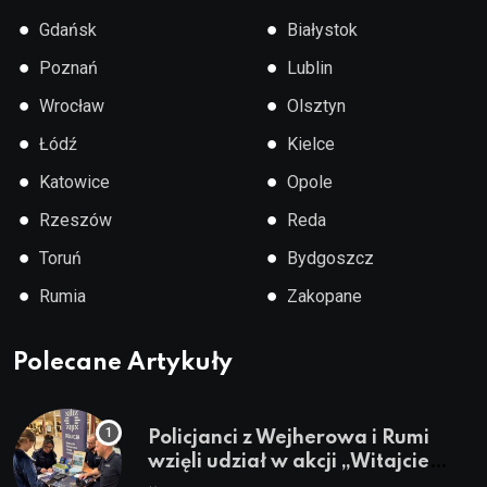
●
●
Gdańsk
Białystok
●
●
Poznań
Lublin
●
●
Wrocław
Olsztyn
●
●
Łódź
Kielce
●
●
Katowice
Opole
●
●
Rzeszów
Reda
●
●
Toruń
Bydgoszcz
●
●
Rumia
Zakopane
Polecane Artykuły
Policjanci z Wejherowa i Rumi
wzięli udział w akcji „Witajcie
Wakacje”