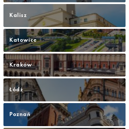
Kalisz
Katowice
Kraków
Łódź
Poznań