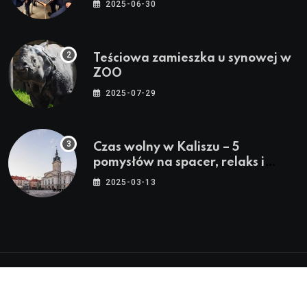
2025-06-30
Teściowa zamieszka u synowej w
ZOO
2025-07-29
Czas wolny w Kaliszu – 5
pomysłów na spacer, relaks i
rodzinne atrakcje
2025-03-13
© 2024 - 2026 Twoje Źródło Lokalnych Informacji™ |
Wszystkie Prawa Zastrzeżone by
Miasto.in