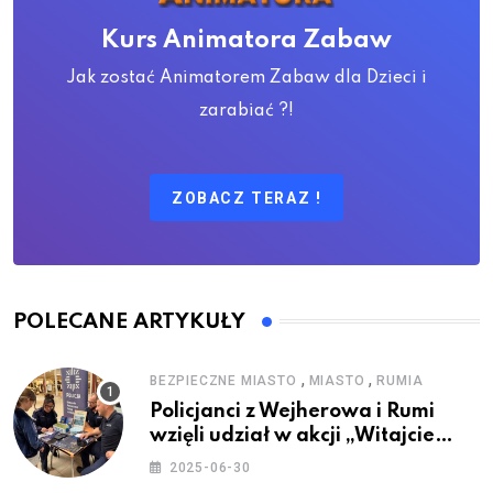
Kurs Animatora Zabaw
Jak zostać Animatorem Zabaw dla Dzieci i
zarabiać ?!
ZOBACZ TERAZ !
POLECANE ARTYKUŁY
,
,
BEZPIECZNE MIASTO
MIASTO
RUMIA
Policjanci z Wejherowa i Rumi
wzięli udział w akcji „Witajcie
Wakacje”
2025-06-30