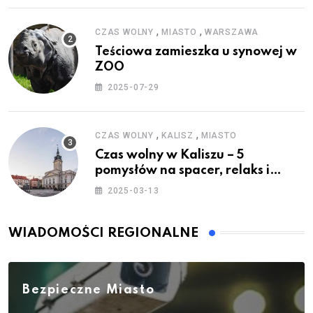
,
,
CZAS WOLNY
MIASTO
WARSZAWA
Teściowa zamieszka u synowej w
ZOO
2025-07-29
,
,
CZAS WOLNY
KALISZ
MIASTO
Czas wolny w Kaliszu – 5
pomysłów na spacer, relaks i
rodzinne atrakcje
2025-03-13
WIADOMOŚCI REGIONALNE
Bezpieczne Miasto