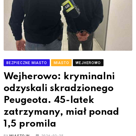
BEZPIECZNE MIASTO
MIASTO
WEJHEROWO
Wejherowo: kryminalni
odzyskali skradzionego
Peugeota. 45-latek
zatrzymany, miał ponad
1,5 promila
BY
MIASTO.IN
2026-02-25