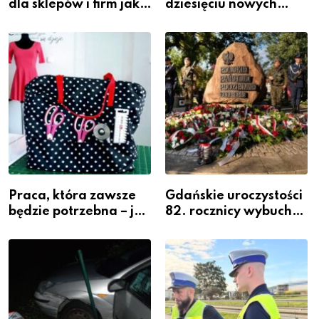
dla sklepów i firm jako
dziesięciu nowych
inwestycja w
policjantów w
widoczność
szeregach Komendy
Powiatowej
Praca, która zawsze
Gdańskie uroczystości
będzie potrzebna – jak
82. rocznicy wybuchu
krawiectwo staje się
Powstania
zawodem przyszłości i
Warszawskiego
gdzie się go nauczyć?