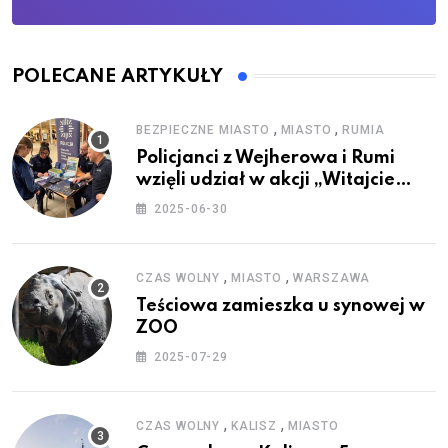
POLECANE ARTYKUŁY
,
,
BEZPIECZNE MIASTO
MIASTO
RUMIA
Policjanci z Wejherowa i Rumi
wzięli udział w akcji „Witajcie
Wakacje”
2025-06-30
,
,
CZAS WOLNY
MIASTO
WARSZAWA
Teściowa zamieszka u synowej w
ZOO
2025-07-29
,
,
CZAS WOLNY
KALISZ
MIASTO