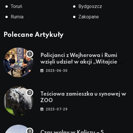
●
●
Toruń
Bydgoszcz
●
●
Rumia
Zakopane
Polecane Artykuły
Policjanci z Wejherowa i Rumi
wzięli udział w akcji „Witajcie
Wakacje”
2025-06-30
Teściowa zamieszka u synowej w
ZOO
2025-07-29
Czas wolny w Kaliszu – 5