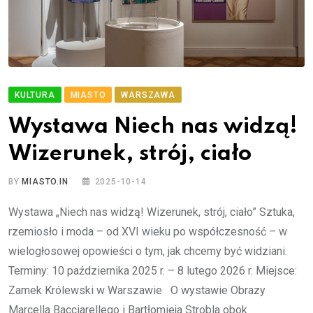
KULTURA
MIASTO
WARSZAWA
Wystawa Niech nas widzą!
Wizerunek, strój, ciało
BY
MIASTO.IN
2025-10-14
Wystawa „Niech nas widzą! Wizerunek, strój, ciało” Sztuka,
rzemiosło i moda – od XVI wieku po współczesność – w
wielogłosowej opowieści o tym, jak chcemy być widziani.
Terminy: 10 października 2025 r. – 8 lutego 2026 r. Miejsce:
Zamek Królewski w Warszawie O wystawie Obrazy
Marcella Bacciarellego i Bartłomieja Strobla obok