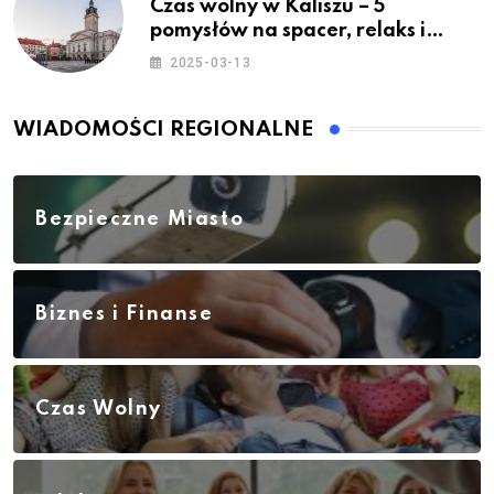
Czas wolny w Kaliszu – 5
pomysłów na spacer, relaks i
rodzinne atrakcje
2025-03-13
WIADOMOŚCI REGIONALNE
Bezpieczne Miasto
Biznes i Finanse
Czas Wolny