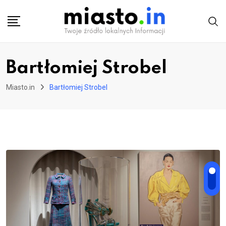
Skip
to
content
Bartłomiej Strobel
Miasto.in
Bartłomiej Strobel