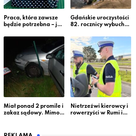
Praca, która zawsze
Gdańskie uroczystości
będzie potrzebna – jak
82. rocznicy wybuchu
krawiectwo staje się
Powstania
zawodem przyszłości i
Warszawskiego
gdzie się go nauczyć?
Miał ponad 2 promile i
Nietrzeźwi kierowcy i
zakaz sądowy. Mimo
rowerzyści w Rumi i
to wsiadł za
gminie Łęczyce
kierownicę w
Bolszewie i uderzył w
REKLAMA