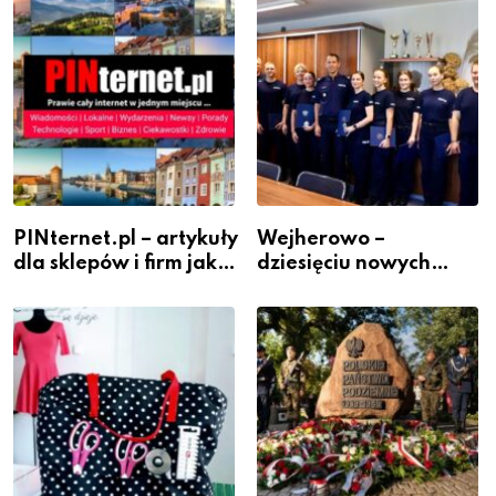
PINternet.pl – artykuły
Wejherowo –
dla sklepów i firm jako
dziesięciu nowych
inwestycja w
policjantów w
widoczność
szeregach Komendy
Powiatowej