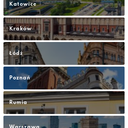
Katowice
Kraków
Łódź
Poznań
Rumia
Warszawa