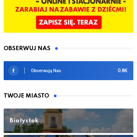
OBSERWUJ NAS
0.8K
Obserwują Nas
TWOJE MIASTO
Białystok