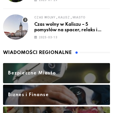
,
,
CZAS WOLNY
KALISZ
MIASTO
Czas wolny w Kaliszu – 5
pomysłów na spacer, relaks i
rodzinne atrakcje
2025-03-13
WIADOMOŚCI REGIONALNE
Bezpieczne Miasto
Biznes i Finanse