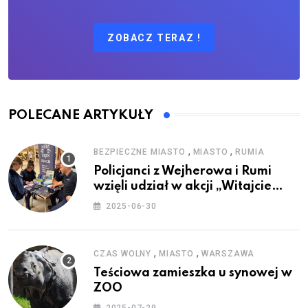
ZOBACZ TERAZ !
POLECANE ARTYKUŁY
,
,
BEZPIECZNE MIASTO
MIASTO
RUMIA
Policjanci z Wejherowa i Rumi
wzięli udział w akcji „Witajcie
Wakacje”
2025-06-30
,
,
CZAS WOLNY
MIASTO
WARSZAWA
Teściowa zamieszka u synowej w
ZOO
2025-07-29