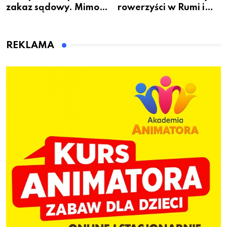
zakaz sądowy. Mimo
rowerzyści w Rumi i
to wsiadł za
gminie Łęczyce
kierownicę w
Bolszewie i uderzył w
REKLAMA
ogrodzenie