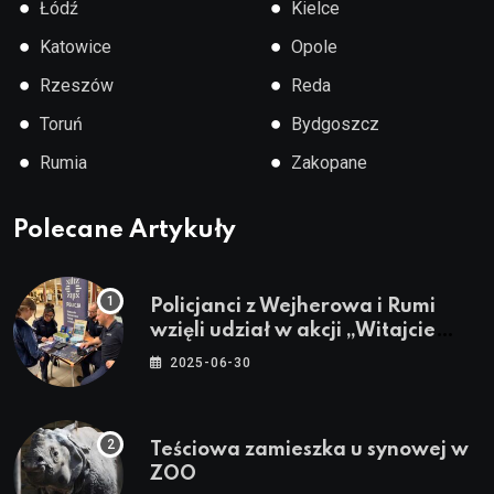
●
●
Łódź
Kielce
●
●
Katowice
Opole
●
●
Rzeszów
Reda
●
●
Toruń
Bydgoszcz
●
●
Rumia
Zakopane
Polecane Artykuły
Policjanci z Wejherowa i Rumi
wzięli udział w akcji „Witajcie
Wakacje”
2025-06-30
Teściowa zamieszka u synowej w
ZOO