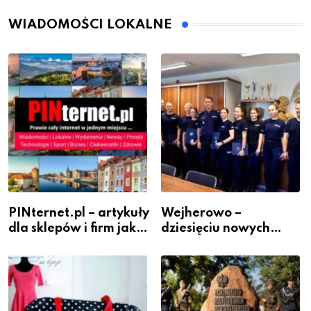
WIADOMOŚCI LOKALNE
PINternet.pl – artykuły
Wejherowo –
dla sklepów i firm jako
dziesięciu nowych
inwestycja w
policjantów w
widoczność
szeregach Komendy
Powiatowej