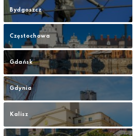
Bydgoszcz
Częstochowa
Gdańsk
Gdynia
Kalisz