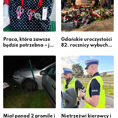
Praca, która zawsze
Gdańskie uroczystości
będzie potrzebna – jak
82. rocznicy wybuchu
krawiectwo staje się
Powstania
zawodem przyszłości i
Warszawskiego
gdzie się go nauczyć?
Miał ponad 2 promile i
Nietrzeźwi kierowcy i