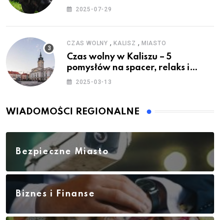
2025-07-29
,
,
CZAS WOLNY
KALISZ
MIASTO
Czas wolny w Kaliszu – 5
pomysłów na spacer, relaks i
rodzinne atrakcje
2025-03-13
WIADOMOŚCI REGIONALNE
Bezpieczne Miasto
Biznes i Finanse