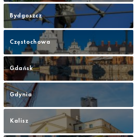
Bydgoszcz
Częstochowa
Gdańsk
Gdynia
Kalisz