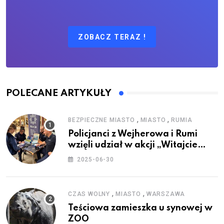
ZOBACZ TERAZ !
POLECANE ARTYKUŁY
,
,
BEZPIECZNE MIASTO
MIASTO
RUMIA
Policjanci z Wejherowa i Rumi
wzięli udział w akcji „Witajcie
Wakacje”
2025-06-30
,
,
CZAS WOLNY
MIASTO
WARSZAWA
Teściowa zamieszka u synowej w
ZOO