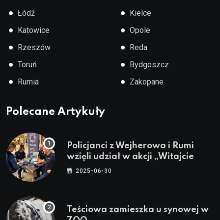
●
●
Łódź
Kielce
●
●
Katowice
Opole
●
●
Rzeszów
Reda
●
●
Toruń
Bydgoszcz
●
●
Rumia
Zakopane
Polecane Artykuły
Policjanci z Wejherowa i Rumi
wzięli udział w akcji „Witajcie
Wakacje”
2025-06-30
Teściowa zamieszka u synowej w