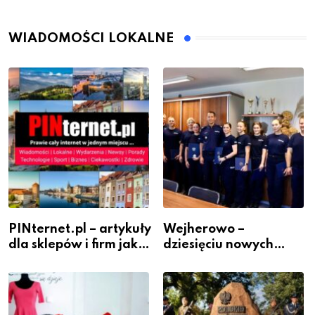
WIADOMOŚCI LOKALNE
PINternet.pl – artykuły
Wejherowo –
dla sklepów i firm jako
dziesięciu nowych
inwestycja w
policjantów w
widoczność
szeregach Komendy
Powiatowej