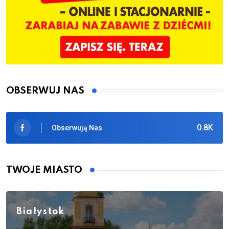
OBSERWUJ NAS
0.8K
Obserwują Nas
TWOJE MIASTO
Białystok