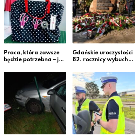
Praca, która zawsze
Gdańskie uroczystości
będzie potrzebna – jak
82. rocznicy wybuchu
krawiectwo staje się
Powstania
zawodem przyszłości i
Warszawskiego
gdzie się go nauczyć?