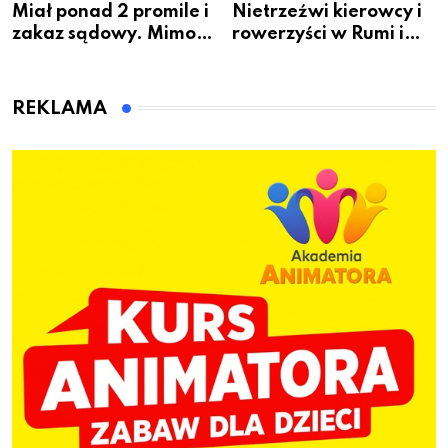
Miał ponad 2 promile i
Nietrzeźwi kierowcy i
zakaz sądowy. Mimo
rowerzyści w Rumi i
to wsiadł za
gminie Łęczyce
kierownicę w
Bolszewie i uderzył w
REKLAMA
ogrodzenie