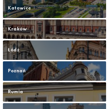
Katowice
Kraków
Łódź
Poznań
Rumia