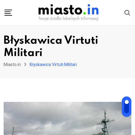
Skip
to
content
Błyskawica Virtuti
Militari
Miasto.in
Błyskawica Virtuti Militari