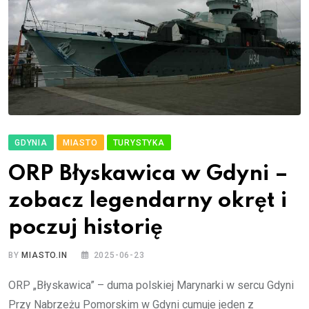
GDYNIA
MIASTO
TURYSTYKA
ORP Błyskawica w Gdyni –
zobacz legendarny okręt i
poczuj historię
BY
MIASTO.IN
2025-06-23
ORP „Błyskawica” – duma polskiej Marynarki w sercu Gdyni
Przy Nabrzeżu Pomorskim w Gdyni cumuje jeden z