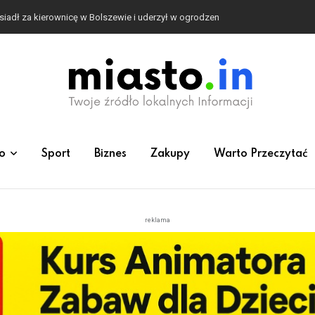
siadł za kierownicę w Bolszewie i uderzył w ogrodzenie
o
Sport
Biznes
Zakupy
Warto Przeczytać
reklama