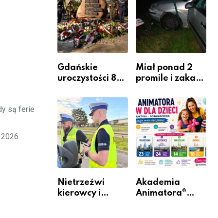
Komendy
zawodem
Powiatowej
przyszłości i
gdzie się go
nauczyć?
Gdańskie
Miał ponad 2
uroczystości 82.
promile i zakaz
rocznicy
sądowy. Mimo
wybuchu
to wsiadł za
y są ferie
Powstania
kierownicę w
Warszawskiego
Bolszewie i
uderzył w
i 2026
ogrodzenie
Nietrzeźwi
Akademia
kierowcy i
Animatora®
rowerzyści w
rusza w trasę:
Rumi i gminie
sześć miast,