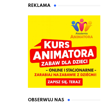
Łęczyce
jeden cel –
REKLAMA
nowe
kwalifikacje
jeszcze przed
jesienią
OBSERWUJ NAS