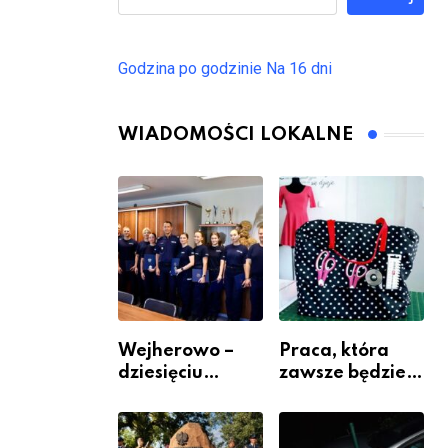
Godzina po godzinie
Na 16 dni
WIADOMOŚCI LOKALNE
Wejherowo –
Praca, która
dziesięciu
zawsze będzie
nowych
potrzebna – jak
policjantów w
krawiectwo
szeregach
staje się