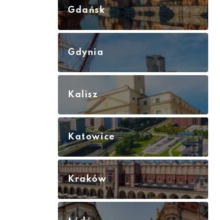
Gdańsk
Gdynia
Kalisz
Katowice
Kraków