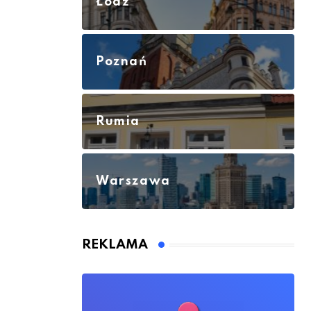
Łódź
Poznań
Rumia
Warszawa
REKLAMA