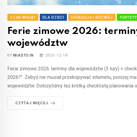
CZAS WOLNY
DLA DZIECI
EDUKACJA I ROZWÓJ
TURYST
Ferie zimowe 2026: termin
województw
BY
MIASTO.IN
2025-12-18
Ferie zimowe 2026: terminy dla województw (3 tury) + check
2026?”. Żebyś nie musiał przekopywać internetu, poniżej m
województw. Dołożyliśmy też krótką checklistę planowania 
CZYTAJ WIĘCEJ