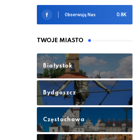
0.8K
Obserwują Nas
TWOJE MIASTO
Białystok
Bydgoszcz
Częstochowa