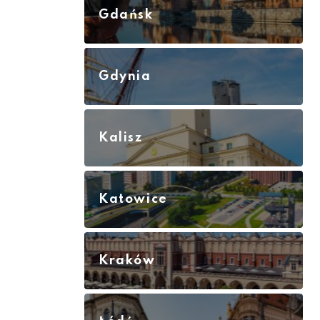
Gdańsk
Gdynia
Kalisz
Katowice
Kraków