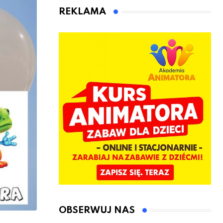
kierownicę w
Łęczyce
REKLAMA
Bolszewie i
uderzył w
ogrodzenie
OBSERWUJ NAS