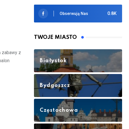
0.8K
Obserwują Nas
TWOJE MIASTO
a zabawy z
balon
Białystok
Bydgoszcz
Częstochowa