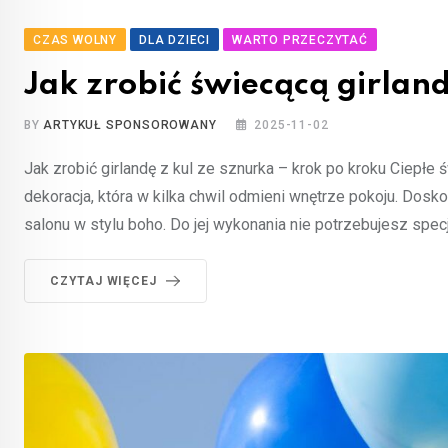
CZAS WOLNY
DLA DZIECI
WARTO PRZECZYTAĆ
Jak zrobić świecącą girlan
BY
ARTYKUŁ SPONSOROWANY
2025-11-02
Jak zrobić girlandę z kul ze sznurka – krok po kroku Ciepłe ś
dekoracja, która w kilka chwil odmieni wnętrze pokoju. Dosko
salonu w stylu boho. Do jej wykonania nie potrzebujesz spec
CZYTAJ WIĘCEJ