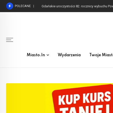
Skip
POLECANE
Gdańskie uroczystości 82. rocznicy wybuchu P
to
content
Miasto.in
Wydarzenia
Twoje Miast