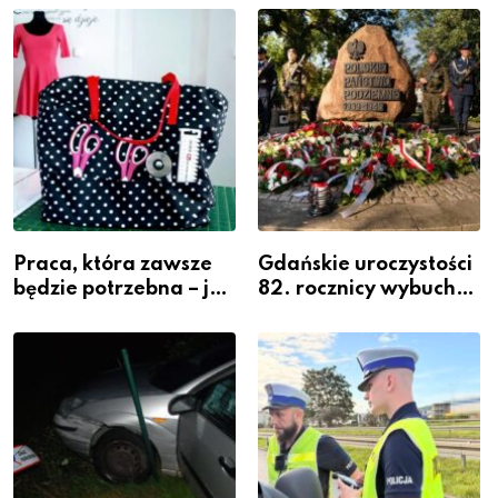
widoczność
szeregach Komendy
Powiatowej
Praca, która zawsze
Gdańskie uroczystości
będzie potrzebna – jak
82. rocznicy wybuchu
krawiectwo staje się
Powstania
zawodem przyszłości i
Warszawskiego
gdzie się go nauczyć?