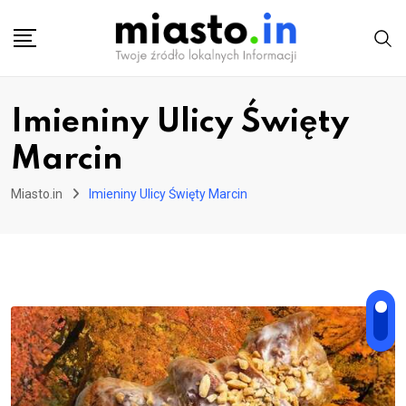
Skip
to
content
Imieniny Ulicy Święty
Marcin
Miasto.in
Imieniny Ulicy Święty Marcin