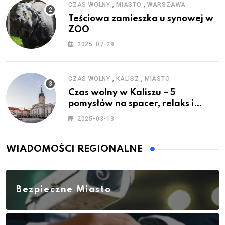
,
,
CZAS WOLNY
MIASTO
WARSZAWA
Teściowa zamieszka u synowej w
ZOO
2025-07-29
,
,
CZAS WOLNY
KALISZ
MIASTO
Czas wolny w Kaliszu – 5
pomysłów na spacer, relaks i
rodzinne atrakcje
2025-03-13
WIADOMOŚCI REGIONALNE
Bezpieczne Miasto