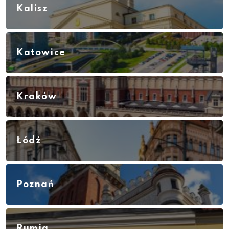
Kalisz
Katowice
Kraków
Łódź
Poznań
Rumia