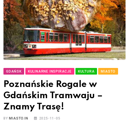
GDAŃSK
KULINARNE INSPIRACJE
KULTURA
MIASTO
Poznańskie Rogale w
Gdańskim Tramwaju –
Znamy Trasę!
BY
MIASTO.IN
2025-11-05