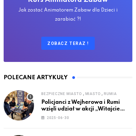
Jak zostać Animatorem Zabaw dla Dzieci i
zarabiać ?!
ZOBACZ TERAZ !
POLECANE ARTYKUŁY
,
,
BEZPIECZNE MIASTO
MIASTO
RUMIA
Policjanci z Wejherowa i Rumi
wzięli udział w akcji „Witajcie
Wakacje”
2025-06-30