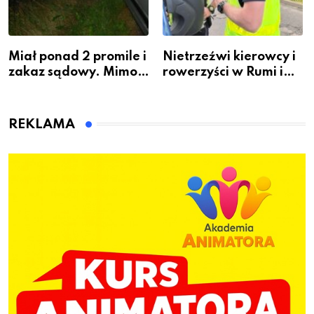
Miał ponad 2 promile i
Nietrzeźwi kierowcy i
zakaz sądowy. Mimo
rowerzyści w Rumi i
to wsiadł za
gminie Łęczyce
kierownicę w
Bolszewie i uderzył w
REKLAMA
ogrodzenie