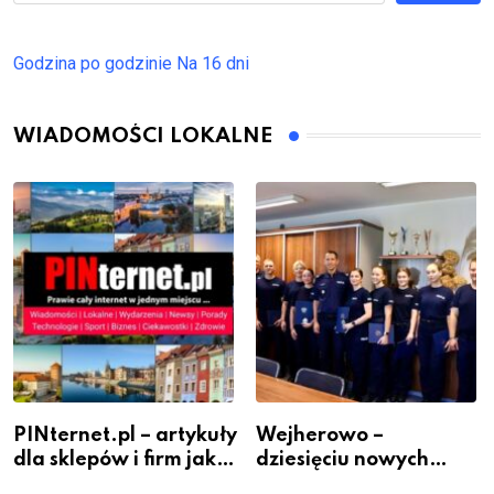
Godzina po godzinie
Na 16 dni
WIADOMOŚCI LOKALNE
PINternet.pl – artykuły
Wejherowo –
dla sklepów i firm jako
dziesięciu nowych
inwestycja w
policjantów w