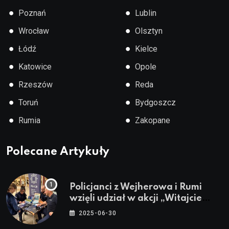
●
●
Poznań
Lublin
●
●
Wrocław
Olsztyn
●
●
Łódź
Kielce
●
●
Katowice
Opole
●
●
Rzeszów
Reda
●
●
Toruń
Bydgoszcz
●
●
Rumia
Zakopane
Polecane Artykuły
Policjanci z Wejherowa i Rumi
wzięli udział w akcji „Witajcie
Wakacje”
2025-06-30