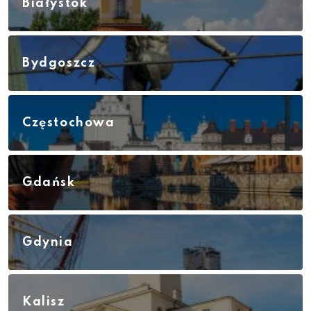
Białystok
Bydgoszcz
Częstochowa
Gdańsk
Gdynia
Kalisz