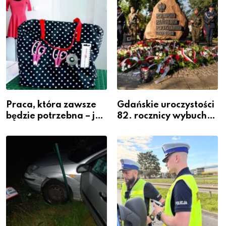
Powiatowej
Praca, która zawsze
Gdańskie uroczystości
będzie potrzebna – jak
82. rocznicy wybuchu
krawiectwo staje się
Powstania
zawodem przyszłości i
Warszawskiego
gdzie się go nauczyć?