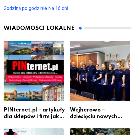
Godzina po godzinie
Na 16 dni
WIADOMOŚCI LOKALNE
PINternet.pl – artykuły
Wejherowo –
dla sklepów i firm jako
dziesięciu nowych
inwestycja w
policjantów w
widoczność
szeregach Komendy