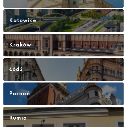
Katowice
Kraków
Łódź
Poznań
Rumia