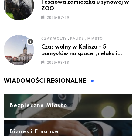
Teściowa zamieszka u synowej w
ZOO
2025-07-29
,
,
CZAS WOLNY
KALISZ
MIASTO
Czas wolny w Kaliszu – 5
pomysłów na spacer, relaks i
rodzinne atrakcje
2025-03-13
WIADOMOŚCI REGIONALNE
Bezpieczne Miasto
Biznes i Finanse