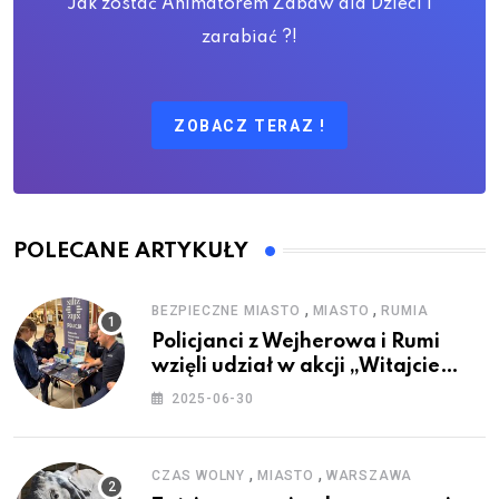
Jak zostać Animatorem Zabaw dla Dzieci i
zarabiać ?!
ZOBACZ TERAZ !
POLECANE ARTYKUŁY
,
,
BEZPIECZNE MIASTO
MIASTO
RUMIA
Policjanci z Wejherowa i Rumi
wzięli udział w akcji „Witajcie
Wakacje”
2025-06-30
,
,
CZAS WOLNY
MIASTO
WARSZAWA