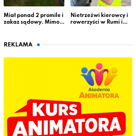
Miał ponad 2 promile i
Nietrzeźwi kierowcy i
zakaz sądowy. Mimo
rowerzyści w Rumi i
to wsiadł za
gminie Łęczyce
kierownicę w
Bolszewie i uderzył w
REKLAMA
ogrodzenie