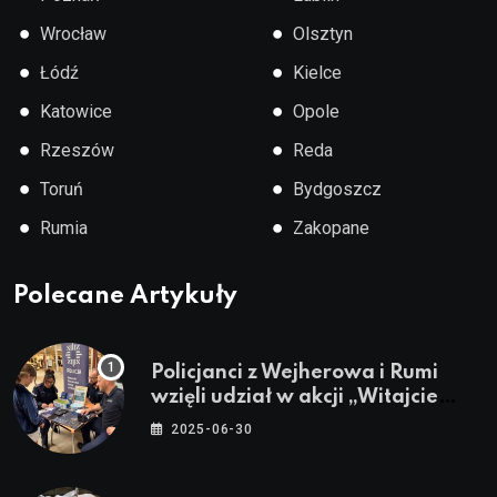
●
●
Wrocław
Olsztyn
●
●
Łódź
Kielce
●
●
Katowice
Opole
●
●
Rzeszów
Reda
●
●
Toruń
Bydgoszcz
●
●
Rumia
Zakopane
Polecane Artykuły
Policjanci z Wejherowa i Rumi
wzięli udział w akcji „Witajcie
Wakacje”
2025-06-30