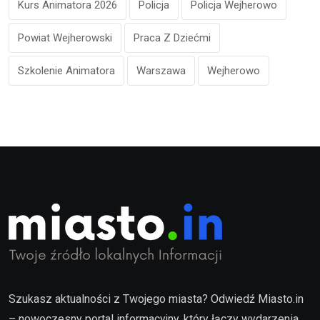
Kurs Animatora 2026
Policja
Policja Wejherowo
Powiat Wejherowski
Praca Z Dziećmi
Szkolenie Animatora
Warszawa
Wejherowo
Szukasz aktualności z Twojego miasta? Odwiedź Miasto.in
– nowoczesny portal informacyjny, który łączy wydarzenia,