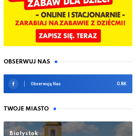
OBSERWUJ NAS
0.8K
Obserwują Nas
TWOJE MIASTO
Białystok