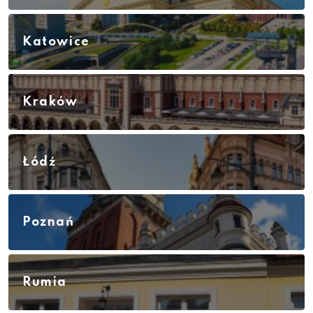
Katowice
Kraków
Łódź
Poznań
Rumia