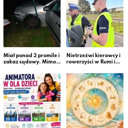
Miał ponad 2 promile i
Nietrzeźwi kierowcy i
zakaz sądowy. Mimo
rowerzyści w Rumi i
to wsiadł za
gminie Łęczyce
kierownicę w
Bolszewie i uderzył w
ogrodzenie