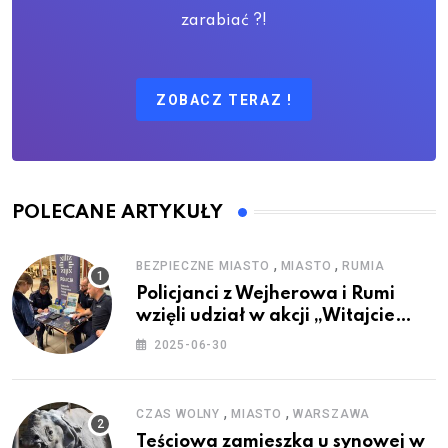
zarabiać ?!
ZOBACZ TERAZ !
POLECANE ARTYKUŁY
,
,
BEZPIECZNE MIASTO
MIASTO
RUMIA
Policjanci z Wejherowa i Rumi
wzięli udział w akcji „Witajcie
Wakacje”
2025-06-30
,
,
CZAS WOLNY
MIASTO
WARSZAWA
Teściowa zamieszka u synowej w