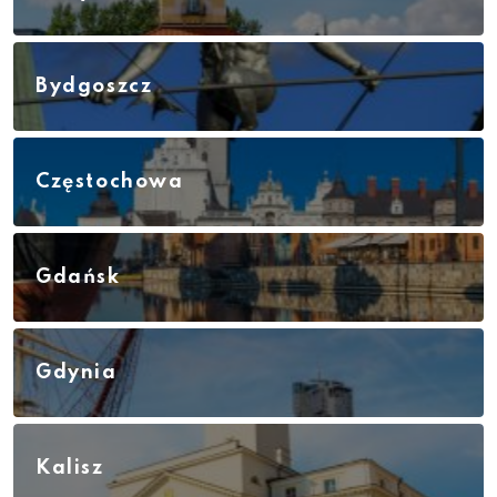
Bydgoszcz
Częstochowa
Gdańsk
Gdynia
Kalisz