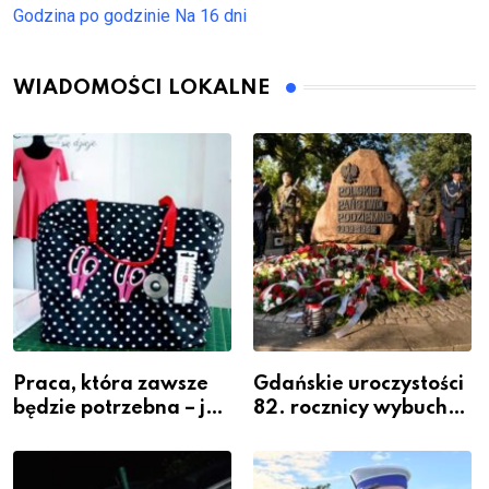
Godzina po godzinie
Na 16 dni
WIADOMOŚCI LOKALNE
Praca, która zawsze
Gdańskie uroczystości
będzie potrzebna – jak
82. rocznicy wybuchu
krawiectwo staje się
Powstania
zawodem przyszłości i
Warszawskiego
gdzie się go nauczyć?