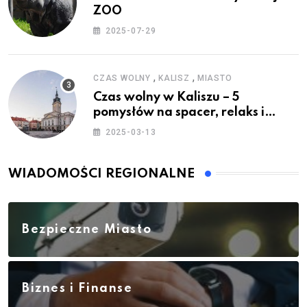
ZOO
2025-07-29
,
,
CZAS WOLNY
KALISZ
MIASTO
Czas wolny w Kaliszu – 5
pomysłów na spacer, relaks i
rodzinne atrakcje
2025-03-13
WIADOMOŚCI REGIONALNE
Bezpieczne Miasto
Biznes i Finanse