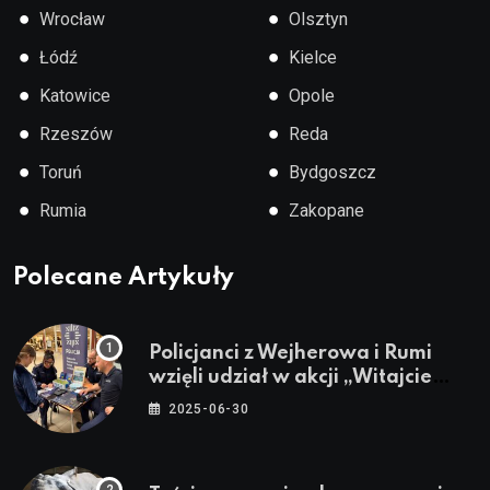
●
●
Wrocław
Olsztyn
●
●
Łódź
Kielce
●
●
Katowice
Opole
●
●
Rzeszów
Reda
●
●
Toruń
Bydgoszcz
●
●
Rumia
Zakopane
Polecane Artykuły
Policjanci z Wejherowa i Rumi
wzięli udział w akcji „Witajcie
Wakacje”
2025-06-30