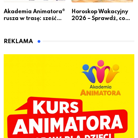
Akademia Animatora®
Horoskop Wakacyjny
rusza w trasę: sześć
2026 – Sprawdź, co
miast, jeden cel – nowe
czeka Cię tego lata!
kwalifikacje jeszcze
przed jesienią
REKLAMA