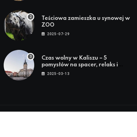
Teściowa zamieszka u synowej w
ZOO
2025-07-29
Czas wolny w Kaliszu – 5
pomysłów na spacer, relaks i
rodzinne atrakcje
2025-03-13
© 2024 - 2026 Twoje Źródło Lokalnych Informacji™ |
Wszystkie Prawa Zastrzeżone by
Miasto.in