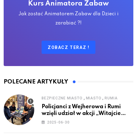
Kurs Animatora Zabaw
Jak zostać Animatorem Zabaw dla Dzieci i
zarabiać ?!
ZOBACZ TERAZ !
POLECANE ARTYKUŁY
,
,
BEZPIECZNE MIASTO
MIASTO
RUMIA
Policjanci z Wejherowa i Rumi
wzięli udział w akcji „Witajcie
Wakacje”
2025-06-30