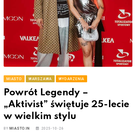
MIASTO
WARSZAWA
WYDARZENIA
Powrót Legendy –
„Aktivist” świętuje 25-lecie
w wielkim stylu
BY
MIASTO.IN
2025-10-26