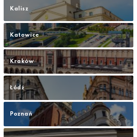
Kalisz
Katowice
Kraków
Łódź
Poznań