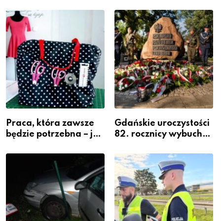
inwestycja w
policjantów w
widoczność
szeregach Komendy
Powiatowej
Praca, która zawsze
Gdańskie uroczystości
będzie potrzebna – jak
82. rocznicy wybuchu
krawiectwo staje się
Powstania
zawodem przyszłości i
Warszawskiego
gdzie się go nauczyć?