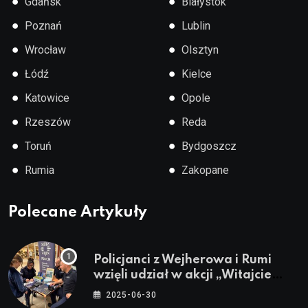
●
●
Gdańsk
Białystok
●
●
Poznań
Lublin
●
●
Wrocław
Olsztyn
●
●
Łódź
Kielce
●
●
Katowice
Opole
●
●
Rzeszów
Reda
●
●
Toruń
Bydgoszcz
●
●
Rumia
Zakopane
Polecane Artykuły
Policjanci z Wejherowa i Rumi
wzięli udział w akcji „Witajcie
Wakacje”
2025-06-30