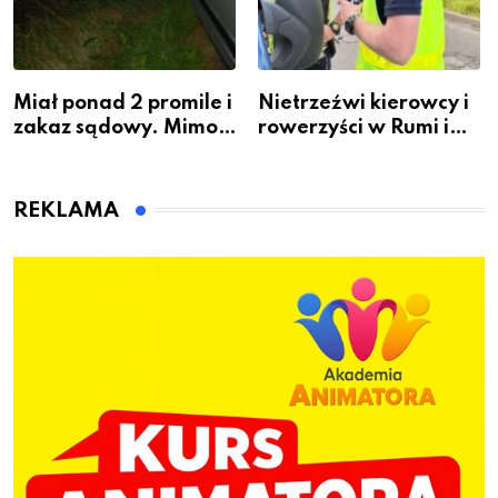
Miał ponad 2 promile i
Nietrzeźwi kierowcy i
zakaz sądowy. Mimo
rowerzyści w Rumi i
to wsiadł za
gminie Łęczyce
kierownicę w
Bolszewie i uderzył w
REKLAMA
ogrodzenie