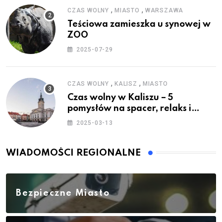
,
,
CZAS WOLNY
MIASTO
WARSZAWA
Teściowa zamieszka u synowej w
ZOO
2025-07-29
,
,
CZAS WOLNY
KALISZ
MIASTO
Czas wolny w Kaliszu – 5
pomysłów na spacer, relaks i
rodzinne atrakcje
2025-03-13
WIADOMOŚCI REGIONALNE
Bezpieczne Miasto