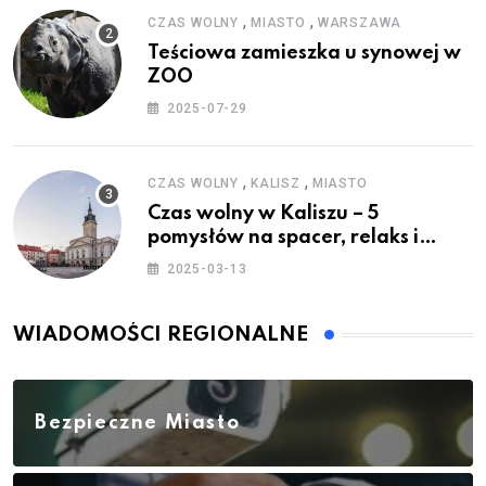
,
,
CZAS WOLNY
MIASTO
WARSZAWA
Teściowa zamieszka u synowej w
ZOO
2025-07-29
,
,
CZAS WOLNY
KALISZ
MIASTO
Czas wolny w Kaliszu – 5
pomysłów na spacer, relaks i
rodzinne atrakcje
2025-03-13
WIADOMOŚCI REGIONALNE
Bezpieczne Miasto