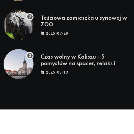
Teściowa zamieszka u synowej w
ZOO
2025-07-29
Czas wolny w Kaliszu – 5
pomysłów na spacer, relaks i
rodzinne atrakcje
2025-03-13
© 2024 - 2026 Twoje Źródło Lokalnych Informacji™ |
Wszystkie Prawa Zastrzeżone by
Miasto.in