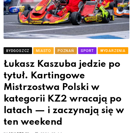
BYDGOSZCZ
MIASTO
POZNAŃ
SPORT
WYDARZENIA
Łukasz Kaszuba jedzie po
tytuł. Kartingowe
Mistrzostwa Polski w
kategorii KZ2 wracają po
latach — i zaczynają się w
ten weekend