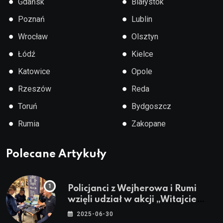
●
●
Gdańsk
Białystok
●
●
Poznań
Lublin
●
●
Wrocław
Olsztyn
●
●
Łódź
Kielce
●
●
Katowice
Opole
●
●
Rzeszów
Reda
●
●
Toruń
Bydgoszcz
●
●
Rumia
Zakopane
Polecane Artykuły
Policjanci z Wejherowa i Rumi
wzięli udział w akcji „Witajcie
Wakacje”
2025-06-30