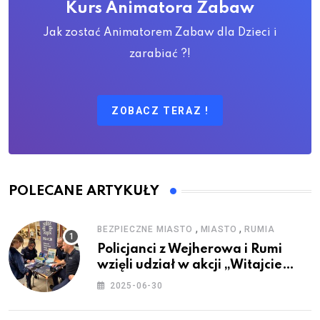
Kurs Animatora Zabaw
Jak zostać Animatorem Zabaw dla Dzieci i
zarabiać ?!
ZOBACZ TERAZ !
POLECANE ARTYKUŁY
,
,
BEZPIECZNE MIASTO
MIASTO
RUMIA
Policjanci z Wejherowa i Rumi
wzięli udział w akcji „Witajcie
Wakacje”
2025-06-30