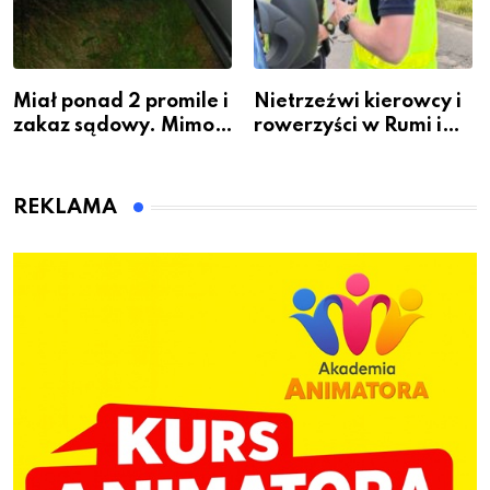
Miał ponad 2 promile i
Nietrzeźwi kierowcy i
zakaz sądowy. Mimo
rowerzyści w Rumi i
to wsiadł za
gminie Łęczyce
kierownicę w
Bolszewie i uderzył w
REKLAMA
ogrodzenie