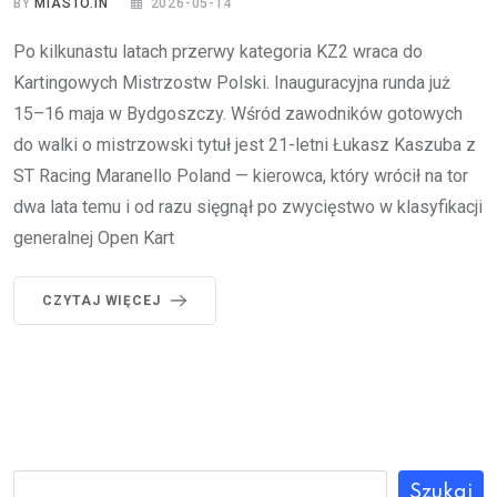
BY
MIASTO.IN
2026-05-14
Po kilkunastu latach przerwy kategoria KZ2 wraca do
Kartingowych Mistrzostw Polski. Inauguracyjna runda już
15–16 maja w Bydgoszczy. Wśród zawodników gotowych
do walki o mistrzowski tytuł jest 21-letni Łukasz Kaszuba z
ST Racing Maranello Poland — kierowca, który wrócił na tor
dwa lata temu i od razu sięgnął po zwycięstwo w klasyfikacji
generalnej Open Kart
CZYTAJ WIĘCEJ
Szukaj