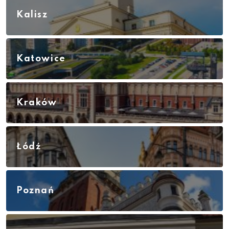
Kalisz
Katowice
Kraków
Łódź
Poznań