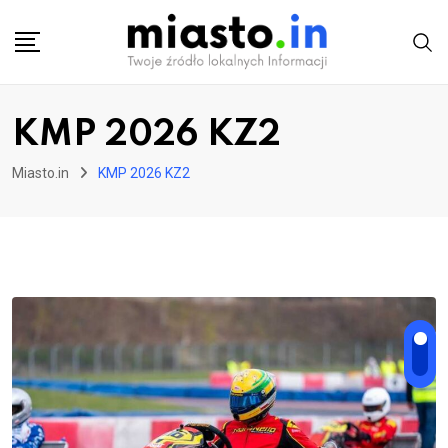
Skip
to
content
KMP 2026 KZ2
Miasto.in
KMP 2026 KZ2