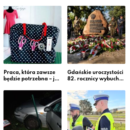
inwestycja w
policjantów w
widoczność
szeregach Komendy
Powiatowej
Praca, która zawsze
Gdańskie uroczystości
będzie potrzebna – jak
82. rocznicy wybuchu
krawiectwo staje się
Powstania
zawodem przyszłości i
Warszawskiego
gdzie się go nauczyć?