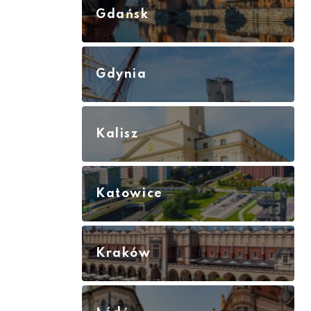
Gdańsk
Gdynia
Kalisz
Katowice
Kraków