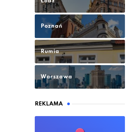
Łódź
Poznań
Rumia
Warszawa
REKLAMA