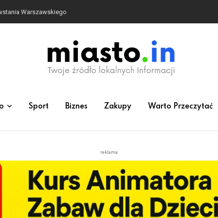
owstania Warszawskiego
o
Sport
Biznes
Zakupy
Warto Przeczytać
reklama