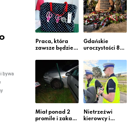
Komendy
Powiatowej
o
Praca, która
Gdańskie
zawsze będzie
uroczystości 82.
potrzebna – jak
rocznicy
krawiectwo
wybuchu
staje się
Powstania
ci bywa
zawodem
Warszawskiego
przyszłości i
e
gdzie się go
ny
nauczyć?
Miał ponad 2
Nietrzeźwi
promile i zakaz
kierowcy i
sądowy. Mimo
rowerzyści w
to wsiadł za
Rumi i gminie