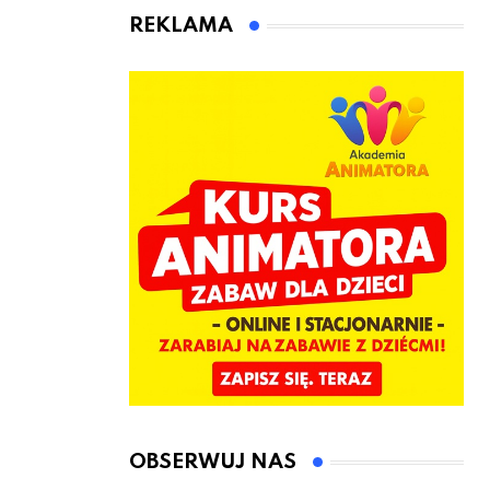
kierownicę w
Łęczyce
REKLAMA
Bolszewie i
uderzył w
ogrodzenie
OBSERWUJ NAS