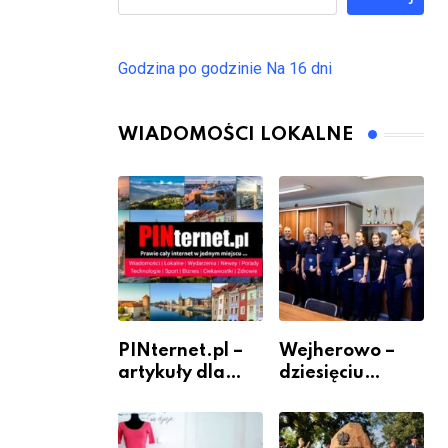
Godzina po godzinie
Na 16 dni
WIADOMOŚCI LOKALNE
PINternet.pl –
Wejherowo –
artykuły dla
dziesięciu
sklepów i firm
nowych
jako inwestycja
policjantów w
w widoczność
szeregach