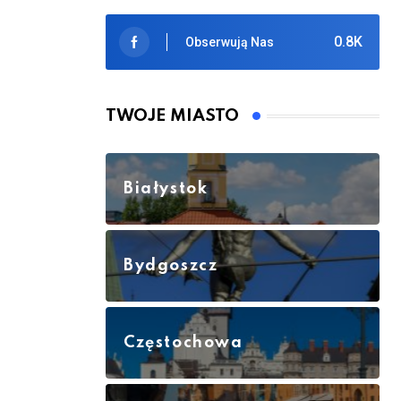
0.8K
Obserwują Nas
TWOJE MIASTO
Białystok
Bydgoszcz
Częstochowa