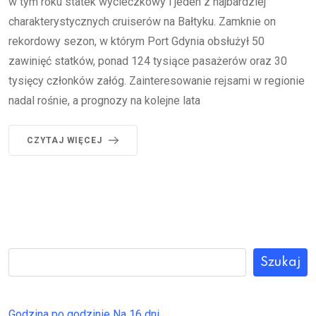
w tym roku statek wycieczkowy i jeden z najbardziej
charakterystycznych cruiserów na Bałtyku. Zamknie on
rekordowy sezon, w którym Port Gdynia obsłużył 50
zawinięć statków, ponad 124 tysiące pasażerów oraz 30
tysięcy członków załóg. Zainteresowanie rejsami w regionie
nadal rośnie, a prognozy na kolejne lata
CZYTAJ WIĘCEJ
Szukaj
Godzina po godzinie
Na 16 dni