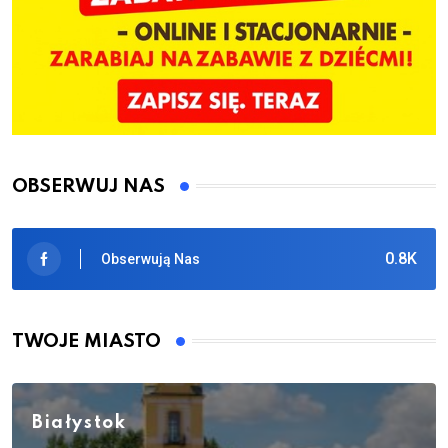
OBSERWUJ NAS
0.8K
Obserwują Nas
TWOJE MIASTO
Białystok