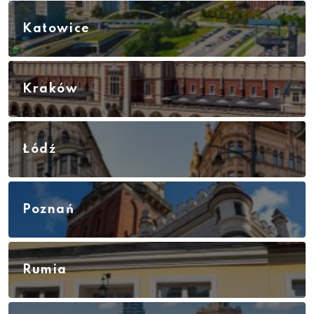
Katowice
Kraków
Łódź
Poznań
Rumia