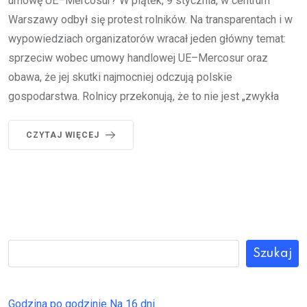
umowę UE–Mercosur? W piątek, 9 stycznia, w centrum
Warszawy odbył się protest rolników. Na transparentach i w
wypowiedziach organizatorów wracał jeden główny temat:
sprzeciw wobec umowy handlowej UE–Mercosur oraz
obawa, że jej skutki najmocniej odczują polskie
gospodarstwa. Rolnicy przekonują, że to nie jest „zwykła
CZYTAJ WIĘCEJ
Szukaj
Godzina po godzinie
Na 16 dni