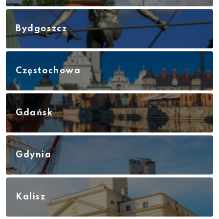
Bydgoszcz
Częstochowa
Gdańsk
Gdynia
Kalisz