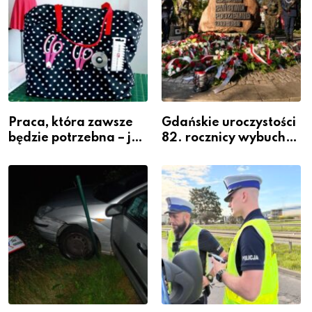
Praca, która zawsze
Gdańskie uroczystości
będzie potrzebna – jak
82. rocznicy wybuchu
krawiectwo staje się
Powstania
zawodem przyszłości i
Warszawskiego
gdzie się go nauczyć?