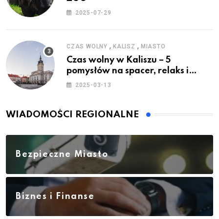
2025-07-29
,
,
CZAS WOLNY
KALISZ
MIASTO
Czas wolny w Kaliszu – 5
pomysłów na spacer, relaks i
rodzinne atrakcje
2025-03-13
WIADOMOŚCI REGIONALNE
Bezpieczne Miasto
Biznes i Finanse