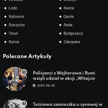
●
●
Łódź
Kielce
●
●
Katowice
Opole
●
●
Rzeszów
Reda
●
●
Toruń
Bydgoszcz
●
●
Rumia
Zakopane
Polecane Artykuły
Policjanci z Wejherowa i Rumi
wzięli udział w akcji „Witajcie
Wakacje”
2025-06-30
Teściowa zamieszka u synowej w