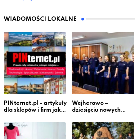
WIADOMOŚCI LOKALNE
PINternet.pl – artykuły
Wejherowo –
dla sklepów i firm jako
dziesięciu nowych
inwestycja w
policjantów w
widoczność
szeregach Komendy
Powiatowej