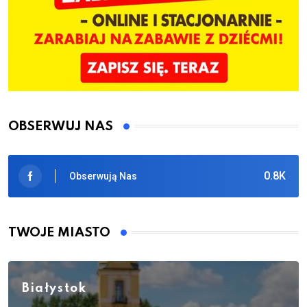
OBSERWUJ NAS
0.8K
Obserwują Nas
TWOJE MIASTO
Białystok