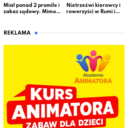
Miał ponad 2 promile i
Nietrzeźwi kierowcy i
zakaz sądowy. Mimo
rowerzyści w Rumi i
to wsiadł za
gminie Łęczyce
kierownicę w
Bolszewie i uderzył w
REKLAMA
ogrodzenie