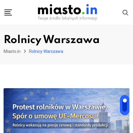
Skip
to
content
Rolnicy Warszawa
Miasto.in
Rolnicy Warszawa