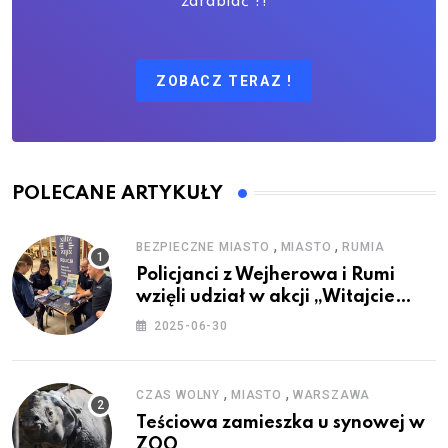
zarabiać ?!
ZOBACZ TERAZ !
POLECANE ARTYKUŁY
,
,
BEZPIECZNE MIASTO
MIASTO
RUMIA
Policjanci z Wejherowa i Rumi
wzięli udział w akcji „Witajcie
Wakacje”
2025-06-30
,
,
CZAS WOLNY
MIASTO
WARSZAWA
Teściowa zamieszka u synowej w
ZOO