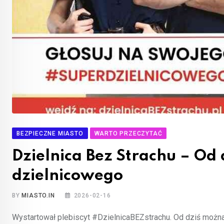
BEZPIECZNE MIASTO
WARTO PRZECZYTAĆ
Dzielnica Bez Strachu – Od
dzielnicowego
BY
MIASTO.IN
2026-02-16
Wystartował plebiscyt #DzielnicaBEZstrachu. Od dziś można