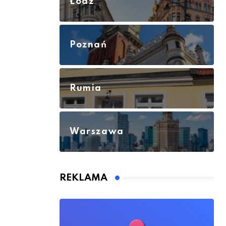
Łódź
Poznań
Rumia
Warszawa
REKLAMA