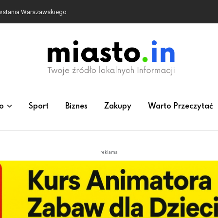
owstania Warszawskiego
o
Sport
Biznes
Zakupy
Warto Przeczytać
reklama