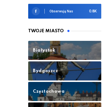
0.8K
Obserwują Nas
TWOJE MIASTO
Białystok
Bydgoszcz
Częstochowa