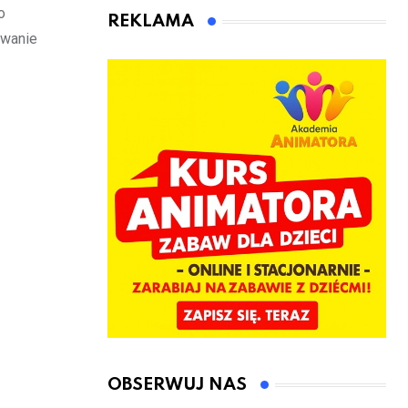
o
kierownicę w
Łęczyce
REKLAMA
Bolszewie i
owanie
uderzył w
ogrodzenie
OBSERWUJ NAS