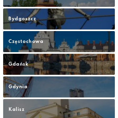
Bydgoszcz
Częstochowa
Gdańsk
Gdynia
Kalisz