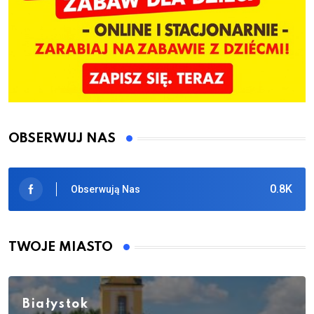
OBSERWUJ NAS
0.8K
Obserwują Nas
TWOJE MIASTO
Białystok