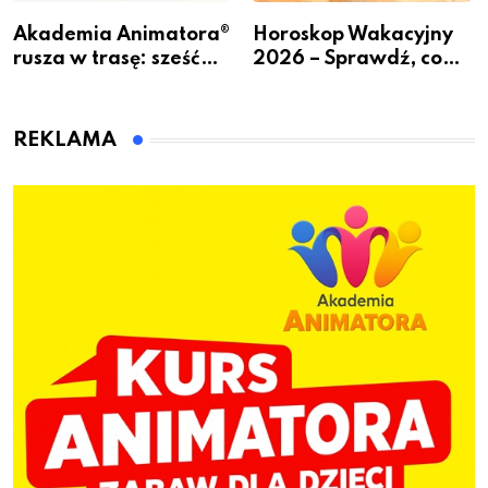
Akademia Animatora®
Horoskop Wakacyjny
rusza w trasę: sześć
2026 – Sprawdź, co
miast, jeden cel – nowe
czeka Cię tego lata!
kwalifikacje jeszcze
przed jesienią
REKLAMA