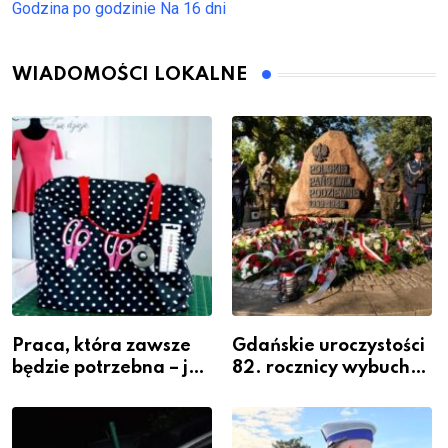
Godzina po godzinie
Na 16 dni
WIADOMOŚCI LOKALNE
Praca, która zawsze
Gdańskie uroczystości
będzie potrzebna – jak
82. rocznicy wybuchu
krawiectwo staje się
Powstania
zawodem przyszłości i
Warszawskiego
gdzie się go nauczyć?