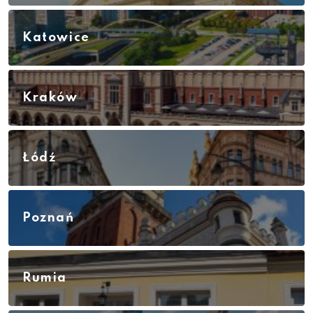
Katowice
Kraków
Łódź
Poznań
Rumia