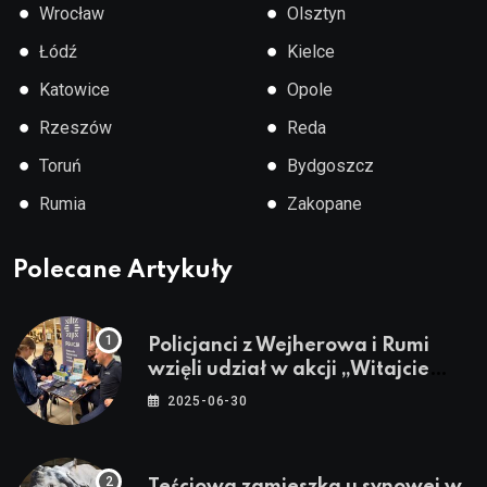
●
●
Wrocław
Olsztyn
●
●
Łódź
Kielce
●
●
Katowice
Opole
●
●
Rzeszów
Reda
●
●
Toruń
Bydgoszcz
●
●
Rumia
Zakopane
Polecane Artykuły
Policjanci z Wejherowa i Rumi
wzięli udział w akcji „Witajcie
Wakacje”
2025-06-30
Teściowa zamieszka u synowej w