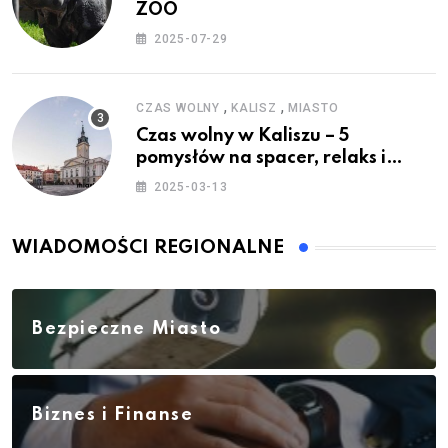
ZOO
2025-07-29
,
,
CZAS WOLNY
KALISZ
MIASTO
Czas wolny w Kaliszu – 5
pomysłów na spacer, relaks i
rodzinne atrakcje
2025-03-13
WIADOMOŚCI REGIONALNE
Bezpieczne Miasto
Biznes i Finanse