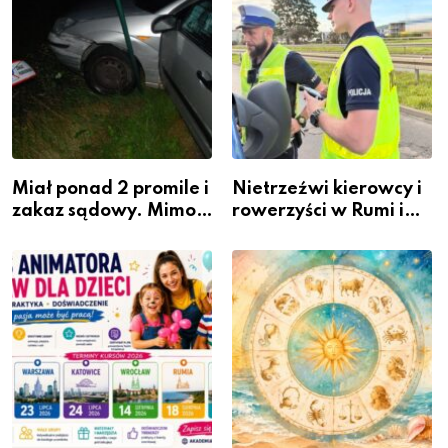
Miał ponad 2 promile i
Nietrzeźwi kierowcy i
zakaz sądowy. Mimo
rowerzyści w Rumi i
to wsiadł za
gminie Łęczyce
kierownicę w
Bolszewie i uderzył w
ogrodzenie