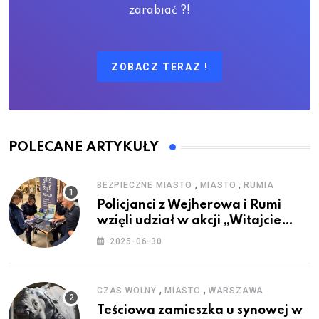
zarabiać ?!
ZOBACZ TERAZ !
POLECANE ARTYKUŁY
,
,
BEZPIECZNE MIASTO
MIASTO
RUMIA
Policjanci z Wejherowa i Rumi
wzięli udział w akcji „Witajcie
Wakacje”
2025-06-30
,
,
CZAS WOLNY
MIASTO
WARSZAWA
Teściowa zamieszka u synowej w