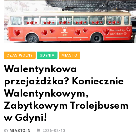
CZAS WOLNY
GDYNIA
MIASTO
Walentynkowa
przejażdżka? Koniecznie
Walentynkowym,
Zabytkowym Trolejbusem
w Gdyni!
BY
MIASTO.IN
2026-02-13