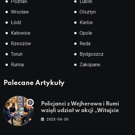
●
●
Poznań
Lublin
●
●
Wrocław
Olsztyn
●
●
Łódź
Kielce
●
●
Katowice
Opole
●
●
Rzeszów
Reda
●
●
Toruń
Bydgoszcz
●
●
Rumia
Zakopane
Polecane Artykuły
Policjanci z Wejherowa i Rumi
wzięli udział w akcji „Witajcie
Wakacje”
2025-06-30