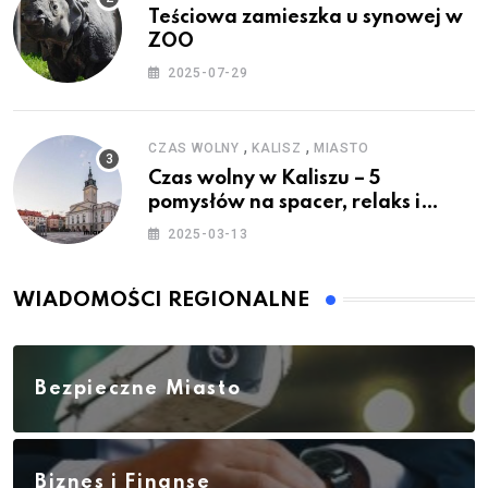
Teściowa zamieszka u synowej w
ZOO
2025-07-29
,
,
CZAS WOLNY
KALISZ
MIASTO
Czas wolny w Kaliszu – 5
pomysłów na spacer, relaks i
rodzinne atrakcje
2025-03-13
WIADOMOŚCI REGIONALNE
Bezpieczne Miasto
Biznes i Finanse