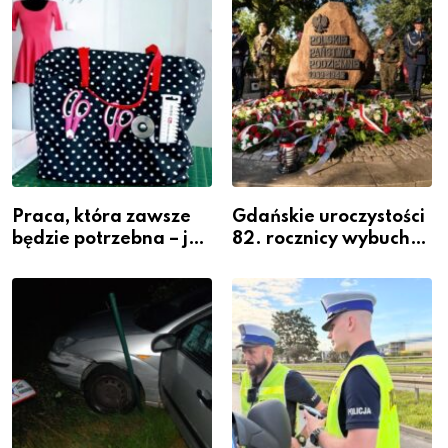
Powiatowej
Praca, która zawsze
Gdańskie uroczystości
będzie potrzebna – jak
82. rocznicy wybuchu
krawiectwo staje się
Powstania
zawodem przyszłości i
Warszawskiego
gdzie się go nauczyć?