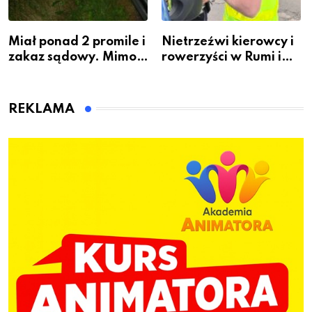
Miał ponad 2 promile i
Nietrzeźwi kierowcy i
zakaz sądowy. Mimo
rowerzyści w Rumi i
to wsiadł za
gminie Łęczyce
kierownicę w
Bolszewie i uderzył w
REKLAMA
ogrodzenie