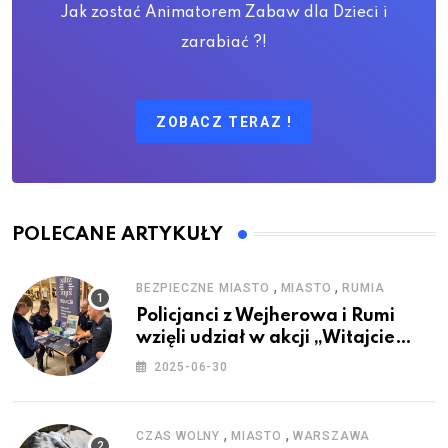
Jak zostać Animatorem Zabaw dla Dzieci i
zarabiać ?!
ZOBACZ TERAZ !
POLECANE ARTYKUŁY
,
,
BEZPIECZNE MIASTO
MIASTO
RUMIA
Policjanci z Wejherowa i Rumi
wzięli udział w akcji „Witajcie
Wakacje”
2025-06-30
,
,
CZAS WOLNY
MIASTO
WARSZAWA