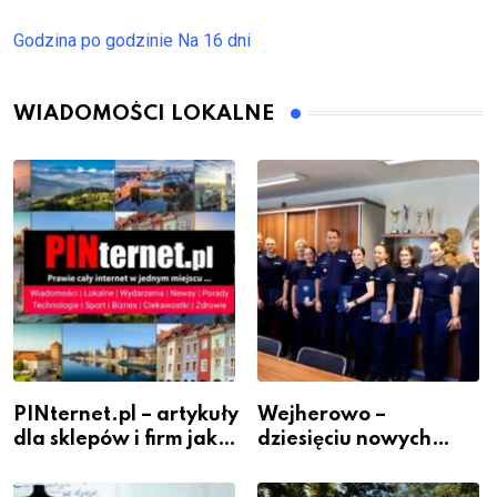
Godzina po godzinie
Na 16 dni
WIADOMOŚCI LOKALNE
PINternet.pl – artykuły
Wejherowo –
dla sklepów i firm jako
dziesięciu nowych
inwestycja w
policjantów w
widoczność
szeregach Komendy