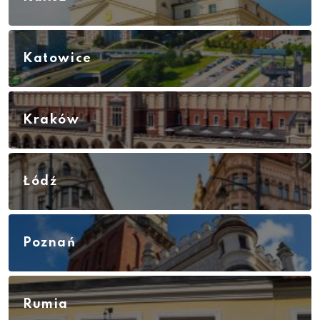
Katowice
Kraków
Łódź
Poznań
Rumia