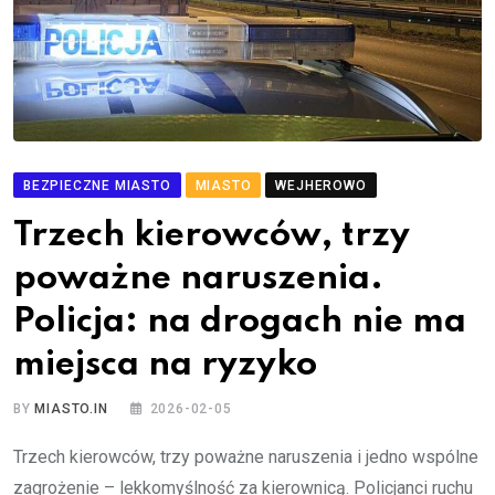
BEZPIECZNE MIASTO
MIASTO
WEJHEROWO
Trzech kierowców, trzy
poważne naruszenia.
Policja: na drogach nie ma
miejsca na ryzyko
BY
MIASTO.IN
2026-02-05
Trzech kierowców, trzy poważne naruszenia i jedno wspólne
zagrożenie – lekkomyślność za kierownicą. Policjanci ruchu