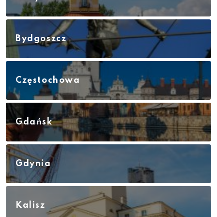
Bydgoszcz
Częstochowa
Gdańsk
Gdynia
Kalisz