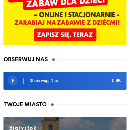
OBSERWUJ NAS
0.8K
Obserwują Nas
TWOJE MIASTO
Białystok