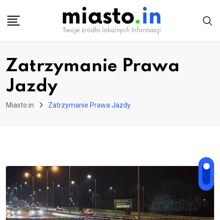
Skip
to
content
Zatrzymanie Prawa
Jazdy
Miasto.in
Zatrzymanie Prawa Jazdy