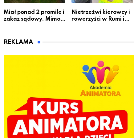
Miał ponad 2 promile i
Nietrzeźwi kierowcy i
zakaz sądowy. Mimo
rowerzyści w Rumi i
to wsiadł za
gminie Łęczyce
kierownicę w
Bolszewie i uderzył w
REKLAMA
ogrodzenie