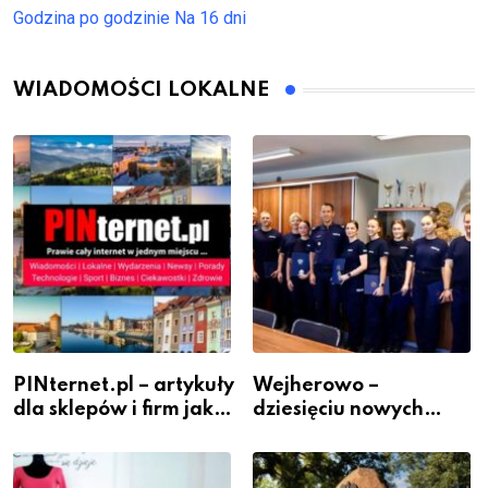
Godzina po godzinie
Na 16 dni
WIADOMOŚCI LOKALNE
PINternet.pl – artykuły
Wejherowo –
dla sklepów i firm jako
dziesięciu nowych
inwestycja w
policjantów w
widoczność
szeregach Komendy
Powiatowej