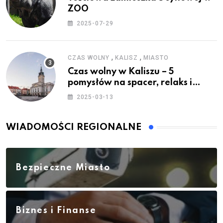
ZOO
2025-07-29
,
,
CZAS WOLNY
KALISZ
MIASTO
Czas wolny w Kaliszu – 5
pomysłów na spacer, relaks i
rodzinne atrakcje
2025-03-13
WIADOMOŚCI REGIONALNE
Bezpieczne Miasto
Biznes i Finanse