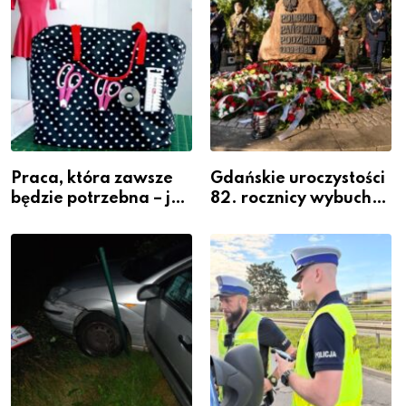
Praca, która zawsze
Gdańskie uroczystości
będzie potrzebna – jak
82. rocznicy wybuchu
krawiectwo staje się
Powstania
zawodem przyszłości i
Warszawskiego
gdzie się go nauczyć?