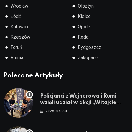
●
●
Wrocław
Olsztyn
●
●
Łódź
Kielce
●
●
Katowice
Opole
●
●
Rzeszów
Reda
●
●
Toruń
Bydgoszcz
●
●
Rumia
Zakopane
Polecane Artykuły
Policjanci z Wejherowa i Rumi
wzięli udział w akcji „Witajcie
Wakacje”
2025-06-30