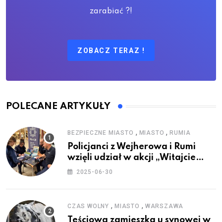
zarabiać ?!
ZOBACZ TERAZ !
POLECANE ARTYKUŁY
,
,
BEZPIECZNE MIASTO
MIASTO
RUMIA
Policjanci z Wejherowa i Rumi
wzięli udział w akcji „Witajcie
Wakacje”
2025-06-30
,
,
CZAS WOLNY
MIASTO
WARSZAWA
Teściowa zamieszka u synowej w