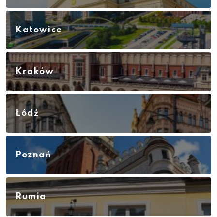
Katowice
Kraków
Łódź
Poznań
Rumia