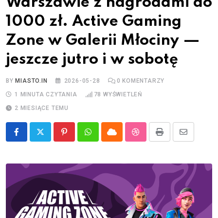
Warszawie z nagrodami do
1000 zł. Active Gaming
Zone w Galerii Młociny —
jeszcze jutro i w sobotę
BY
MIASTO.IN
2026-05-28
0
KOMENTARZY
1 MINUTA CZYTANIA
78
WYŚWIETLEŃ
2 MIESIĄCE TEMU
Pinterest
Whatsapp
Cloud
StumbleUpon
Print
Share
via
Email