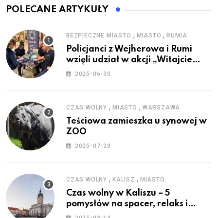
POLECANE ARTYKUŁY
,
,
BEZPIECZNE MIASTO
MIASTO
RUMIA
Policjanci z Wejherowa i Rumi
wzięli udział w akcji „Witajcie
Wakacje”
2025-06-30
,
,
CZAS WOLNY
MIASTO
WARSZAWA
Teściowa zamieszka u synowej w
ZOO
2025-07-29
,
,
CZAS WOLNY
KALISZ
MIASTO
Czas wolny w Kaliszu – 5
pomysłów na spacer, relaks i
rodzinne atrakcje