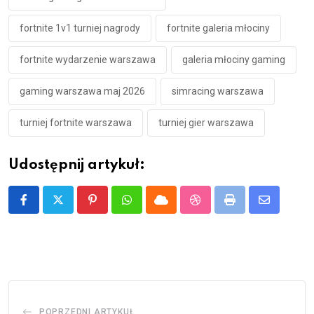
fortnite 1v1 turniej nagrody
fortnite galeria młociny
fortnite wydarzenie warszawa
galeria młociny gaming
gaming warszawa maj 2026
simracing warszawa
turniej fortnite warszawa
turniej gier warszawa
Udostępnij artykuł:
Pinterest
Whatsapp
Cloud
StumbleUpon
Print
Share
via
Email
POPRZEDNI ARTYKUŁ