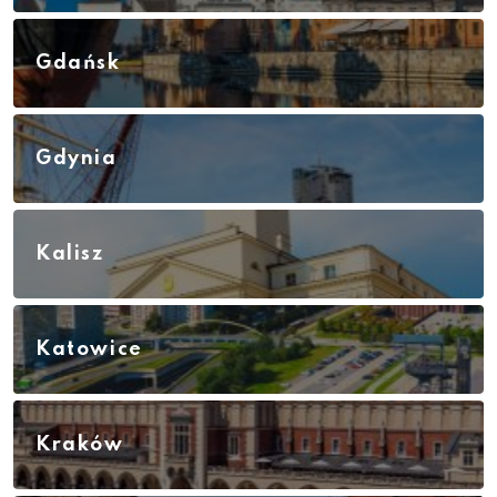
Gdańsk
Gdynia
Kalisz
Katowice
Kraków