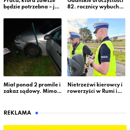
Praca, która zawsze
Gdańskie uroczystości
będzie potrzebna – jak
82. rocznicy wybuchu
krawiectwo staje się
Powstania
zawodem przyszłości i
Warszawskiego
gdzie się go nauczyć?
Miał ponad 2 promile i
Nietrzeźwi kierowcy i
zakaz sądowy. Mimo
rowerzyści w Rumi i
to wsiadł za
gminie Łęczyce
kierownicę w
Bolszewie i uderzył w
REKLAMA
ogrodzenie