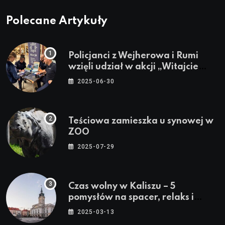
Polecane Artykuły
Policjanci z Wejherowa i Rumi
wzięli udział w akcji „Witajcie
Wakacje”
2025-06-30
Teściowa zamieszka u synowej w
ZOO
2025-07-29
Czas wolny w Kaliszu – 5
pomysłów na spacer, relaks i
rodzinne atrakcje
2025-03-13