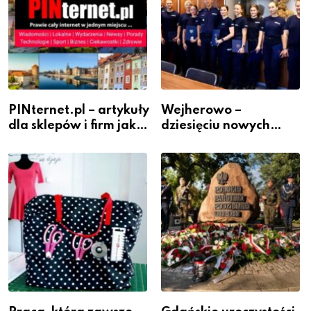
PINternet.pl – artykuły
Wejherowo –
dla sklepów i firm jako
dziesięciu nowych
inwestycja w
policjantów w
widoczność
szeregach Komendy
Powiatowej