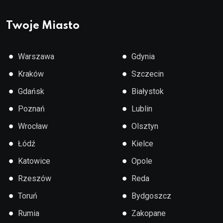
Twoje Miasto
●
●
Warszawa
Gdynia
●
●
Kraków
Szczecin
●
●
Gdańsk
Białystok
●
●
Poznań
Lublin
●
●
Wrocław
Olsztyn
●
●
Łódź
Kielce
●
●
Katowice
Opole
●
●
Rzeszów
Reda
●
●
Toruń
Bydgoszcz
●
●
Rumia
Zakopane