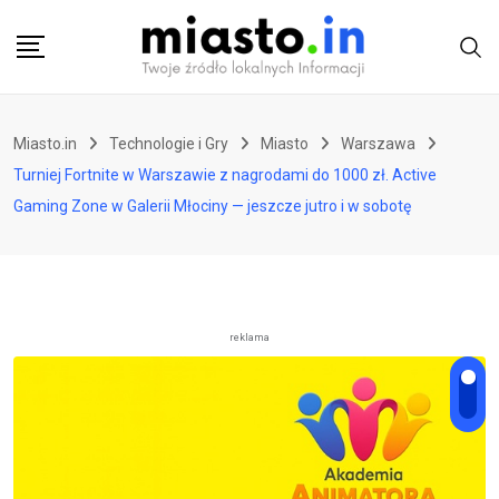
Skip
to
content
Miasto.in
Technologie i Gry
Miasto
Warszawa
Turniej Fortnite w Warszawie z nagrodami do 1000 zł. Active
Gaming Zone w Galerii Młociny — jeszcze jutro i w sobotę
reklama