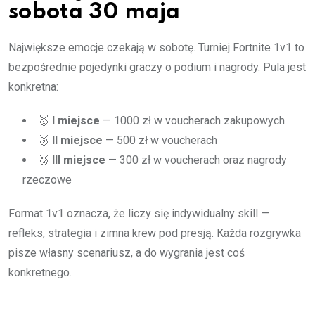
sobota 30 maja
Największe emocje czekają w sobotę. Turniej Fortnite 1v1 to
bezpośrednie pojedynki graczy o podium i nagrody. Pula jest
konkretna:
🥇
I miejsce
— 1000 zł w voucherach zakupowych
🥈
II miejsce
— 500 zł w voucherach
🥉
III miejsce
— 300 zł w voucherach oraz nagrody
rzeczowe
Format 1v1 oznacza, że liczy się indywidualny skill —
refleks, strategia i zimna krew pod presją. Każda rozgrywka
pisze własny scenariusz, a do wygrania jest coś
konkretnego.