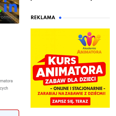
sądowy. Mimo
rowerzyści w
to wsiadł za
Rumi i gminie
kierownicę w
Łęczyce
REKLAMA
Bolszewie i
uderzył w
ogrodzenie
e
rmatora
ących