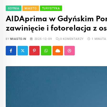
GDYNIA
MIASTO
TURYSTYKA
AIDAprima w Gdyńskim Por
zawinięcie i fotorelacja z
BY
MIASTO.IN
2025-12-09
0
KOMENTARZY
1 MINUTA
Pinterest
Whatsapp
Cloud
StumbleUpon