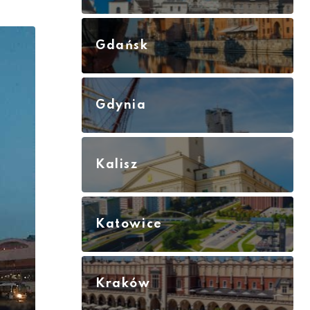
Gdańsk
Gdynia
Kalisz
Katowice
Kraków