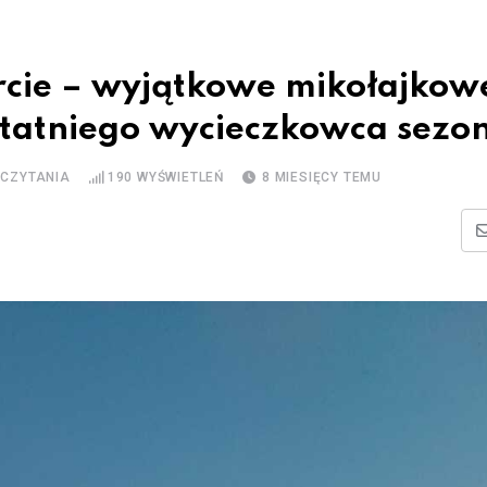
cie – wyjątkowe mikołajkow
 ostatniego wycieczkowca sezo
 CZYTANIA
190
WYŚWIETLEŃ
8 MIESIĘCY TEMU