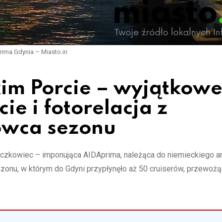
rima Gdynia – Miasto.in
im Porcie – wyjątkow
e i fotorelacja z
owca sezonu
ieczkowiec – imponująca AIDAprima, należąca do niemieckiego a
onu, w którym do Gdyni przypłynęło aż 50 cruiserów, przewoż