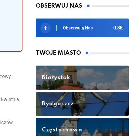
OBSERWUJ NAS
0.8K
Obserwują Nas
TWOJE MIASTO
trowy
Białystok
 kwietnia,
Bydgoszcz
iczów.
Częstochowa