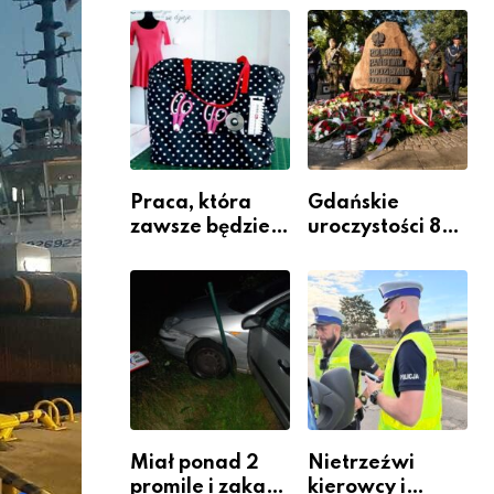
jako inwestycja
policjantów w
w widoczność
szeregach
Komendy
Powiatowej
Praca, która
Gdańskie
zawsze będzie
uroczystości 82.
potrzebna – jak
rocznicy
krawiectwo
wybuchu
staje się
Powstania
zawodem
Warszawskiego
przyszłości i
gdzie się go
nauczyć?
Miał ponad 2
Nietrzeźwi
promile i zakaz
kierowcy i