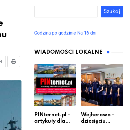
Szukaj
e
nu
Godzina po godzinie
Na 16 dni
WIADOMOŚCI LOKALNE
Share
Print
via
Email
PINternet.pl –
Wejherowo –
artykuły dla
dziesięciu
sklepów i firm
nowych