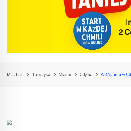
Miasto.in
Turystyka
Miasto
Gdynia
AIDAprima w Gdy