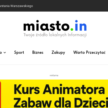
owstania Warszawskiego
o
Sport
Biznes
Zakupy
Warto Przeczytać
reklama