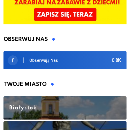
OBSERWUJ NAS
0.8K
Obserwują Nas
TWOJE MIASTO
Białystok