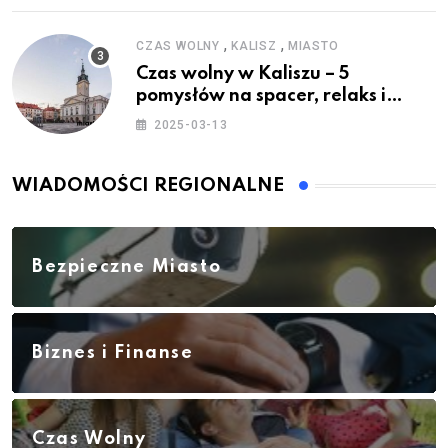
,
,
CZAS WOLNY
KALISZ
MIASTO
Czas wolny w Kaliszu – 5
pomysłów na spacer, relaks i
rodzinne atrakcje
2025-03-13
WIADOMOŚCI REGIONALNE
Bezpieczne Miasto
Biznes i Finanse
Czas Wolny