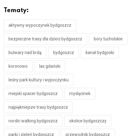
Tematy:
aktywny wypoczynek bydgoszcz
bezpieczne trasy dla dzieci bydgoszcz
bory tucholskie
bulwary nad brdą
bydgoszcz
kanał bydgoski
koronowo
las gdański
leśny park kultury i wypoczynku
miejski spacer bydgoszcz
myślęcinek
najpiękniejsze trasy bydgoszcz
nordic walking bydgoszcz
okolice bydgoszczy
parki i zieleń bydgoszcz
przewodnik bydgoszcz