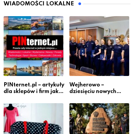
WIADOMOŚCI LOKALNE
PINternet.pl – artykuły
Wejherowo –
dla sklepów i firm jako
dziesięciu nowych
inwestycja w
policjantów w
widoczność
szeregach Komendy
Powiatowej