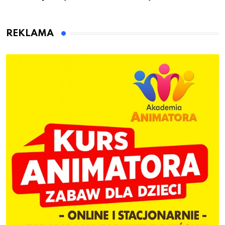
to wsiadł za
gminie Łęczyce
kierownicę w
Bolszewie i uderzył w
REKLAMA
ogrodzenie