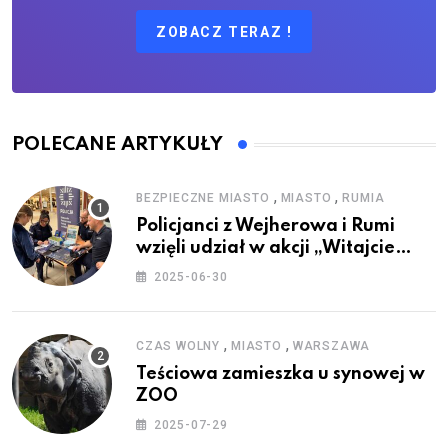
ZOBACZ TERAZ !
POLECANE ARTYKUŁY
,
,
BEZPIECZNE MIASTO
MIASTO
RUMIA
Policjanci z Wejherowa i Rumi
wzięli udział w akcji „Witajcie
Wakacje”
2025-06-30
,
,
CZAS WOLNY
MIASTO
WARSZAWA
Teściowa zamieszka u synowej w
ZOO
2025-07-29