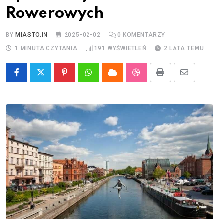
Rowerowych
BY
MIASTO.IN
2025-02-02
0
KOMENTARZY
1 MINUTA CZYTANIA
191
WYŚWIETLEŃ
2 LATA TEMU
Pinterest
Whatsapp
Cloud
StumbleUpon
Print
Share
via
Email