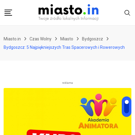
Skip
to
content
Miasto.in
Czas Wolny
Miasto
Bydgoszcz
Bydgoszcz: 5 Najpiękniejszych Tras Spacerowych i Rowerowych
reklama