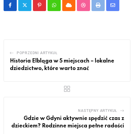
Pinterest
Whatsapp
Cloud
StumbleUpon
Print
Share
via
Email
POPRZEDNI ARTYKUŁ
Historia Elbląga w 5 miejscach – lokalne
dziedzictwo, które warto znać
NASTĘPNY ARTYKUŁ
Gdzie w Gdyni aktywnie spędzić czas z
dzieckiem? Rodzinne miejsca pełne radości