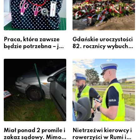
Praca, która zawsze
Gdańskie uroczystości
będzie potrzebna – jak
82. rocznicy wybuchu
krawiectwo staje się
Powstania
zawodem przyszłości i
Warszawskiego
gdzie się go nauczyć?
Miał ponad 2 promile i
Nietrzeźwi kierowcy i
zakaz sądowy. Mimo
rowerzyści w Rumi i