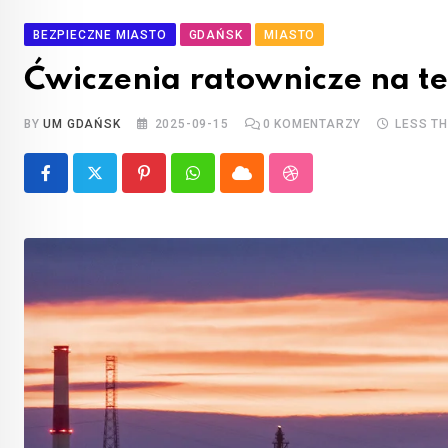
BEZPIECZNE MIASTO
GDAŃSK
MIASTO
Ćwiczenia ratownicze na ter
BY
UM GDAŃSK
2025-09-15
0
KOMENTARZY
LESS T
Pinterest
Whatsapp
Cloud
StumbleUpon