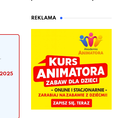
sądowy. Mimo
rowerzyści w
to wsiadł za
Rumi i gminie
kierownicę w
Łęczyce
REKLAMA
Bolszewie i
uderzył w
ogrodzenie
,
 2025