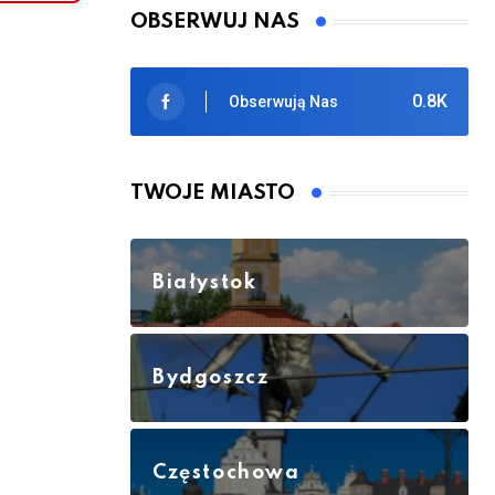
OBSERWUJ NAS
0.8K
Obserwują Nas
TWOJE MIASTO
Białystok
Bydgoszcz
Częstochowa