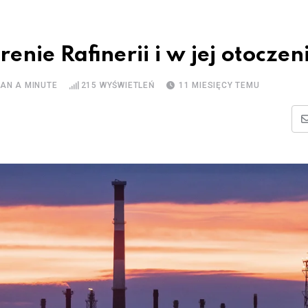
enie Rafinerii i w jej otoczen
HAN A MINUTE
215
WYŚWIETLEŃ
11 MIESIĘCY TEMU