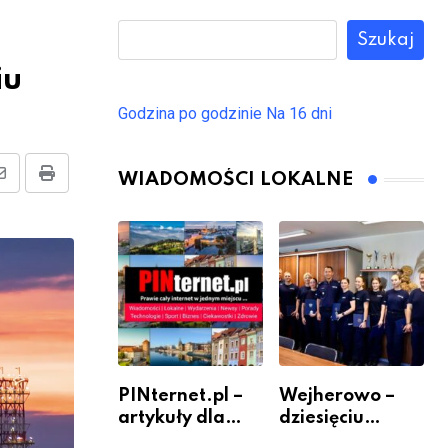
Szukaj
iu
Godzina po godzinie
Na 16 dni
WIADOMOŚCI LOKALNE
Share
Print
via
Email
PINternet.pl –
Wejherowo –
artykuły dla
dziesięciu
sklepów i firm
nowych