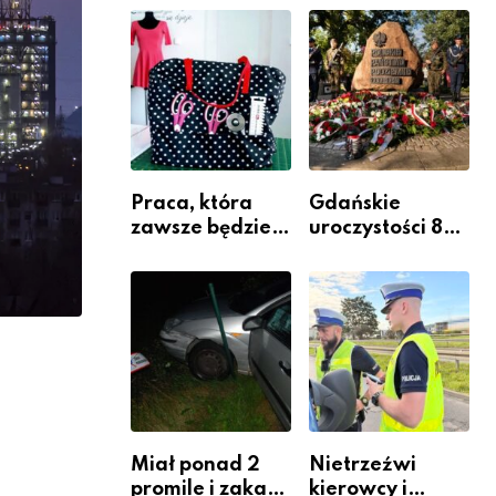
jako inwestycja
policjantów w
w widoczność
szeregach
Komendy
Powiatowej
Praca, która
Gdańskie
zawsze będzie
uroczystości 82.
potrzebna – jak
rocznicy
krawiectwo
wybuchu
staje się
Powstania
zawodem
Warszawskiego
przyszłości i
gdzie się go
nauczyć?
Miał ponad 2
Nietrzeźwi
promile i zakaz
kierowcy i