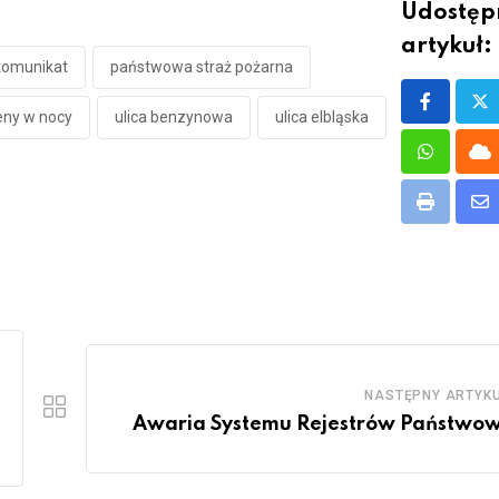
Udostępn
artykuł:
komunikat
państwowa straż pożarna
eny w nocy
ulica benzynowa
ulica elbląska
Whatsap
Cl
Print
Sh
vi
Em
NASTĘPNY ARTYK
Awaria Systemu Rejestrów Państwo