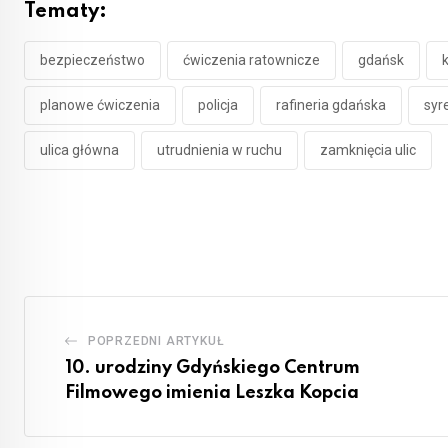
Tematy:
bezpieczeństwo
ćwiczenia ratownicze
gdańsk
planowe ćwiczenia
policja
rafineria gdańska
syr
ulica główna
utrudnienia w ruchu
zamknięcia ulic
POPRZEDNI ARTYKUŁ
10. urodziny Gdyńskiego Centrum
Filmowego imienia Leszka Kopcia