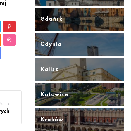
ij
Gdańsk
Pinterest
p
oud
StumbleUpon
Gdynia
are
a
Kalisz
ail
Katowice
UŁ
wych
Kraków