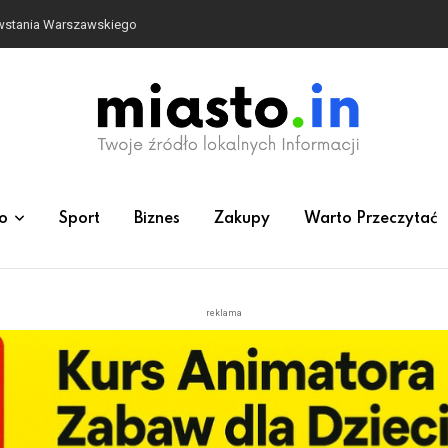
owstania Warszawskiego
o
Sport
Biznes
Zakupy
Warto Przeczytać
reklama