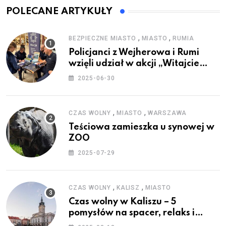
POLECANE ARTYKUŁY
,
,
BEZPIECZNE MIASTO
MIASTO
RUMIA
Policjanci z Wejherowa i Rumi
wzięli udział w akcji „Witajcie
Wakacje”
2025-06-30
,
,
CZAS WOLNY
MIASTO
WARSZAWA
Teściowa zamieszka u synowej w
ZOO
2025-07-29
,
,
CZAS WOLNY
KALISZ
MIASTO
Czas wolny w Kaliszu – 5
pomysłów na spacer, relaks i
rodzinne atrakcje