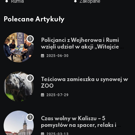
●
●
Rumia
Zakopane
Polecane Artykuły
Policjanci z Wejherowa i Rumi
wzięli udział w akcji „Witajcie
Wakacje”
2025-06-30
Teściowa zamieszka u synowej w
ZOO
2025-07-29
Czas wolny w Kaliszu – 5
pomysłów na spacer, relaks i
rodzinne atrakcje
2025-03-13