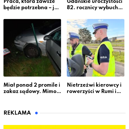
Praca, która zawsze
Gdańskie uroczystości
będzie potrzebna – jak
82. rocznicy wybuchu
krawiectwo staje się
Powstania
zawodem przyszłości i
Warszawskiego
gdzie się go nauczyć?
Miał ponad 2 promile i
Nietrzeźwi kierowcy i
zakaz sądowy. Mimo
rowerzyści w Rumi i
to wsiadł za
gminie Łęczyce
kierownicę w
Bolszewie i uderzył w
REKLAMA
ogrodzenie