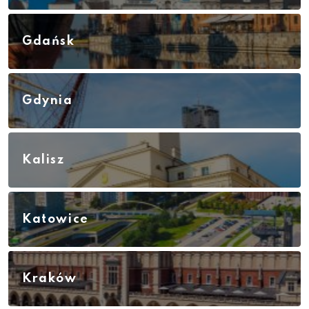
Gdańsk
Gdynia
Kalisz
Katowice
Kraków