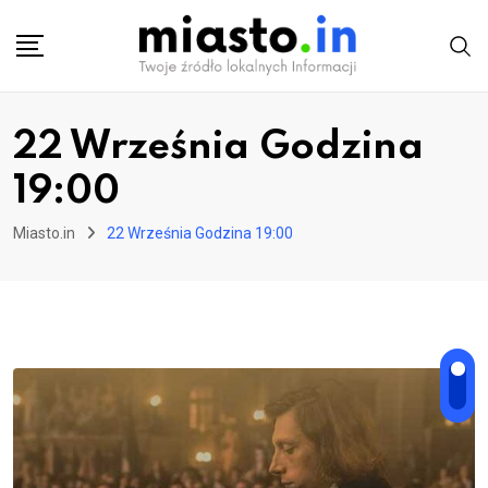
Skip
to
content
22 Września Godzina
19:00
Miasto.in
22 Września Godzina 19:00