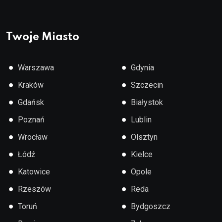
Twoje Miasto
●
●
Warszawa
Gdynia
●
●
Kraków
Szczecin
●
●
Gdańsk
Białystok
●
●
Poznań
Lublin
●
●
Wrocław
Olsztyn
●
●
Łódź
Kielce
●
●
Katowice
Opole
●
●
Rzeszów
Reda
●
●
Toruń
Bydgoszcz