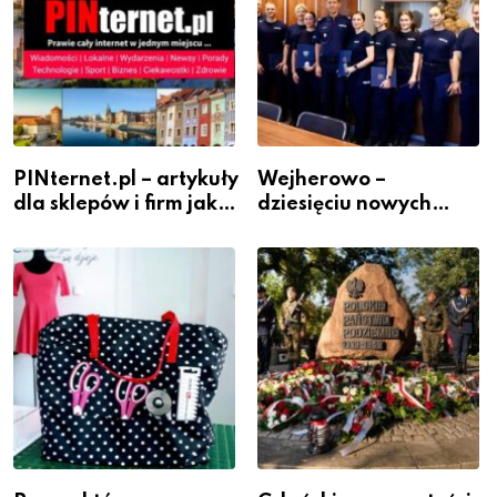
PINternet.pl – artykuły
Wejherowo –
dla sklepów i firm jako
dziesięciu nowych
inwestycja w
policjantów w
widoczność
szeregach Komendy
Powiatowej