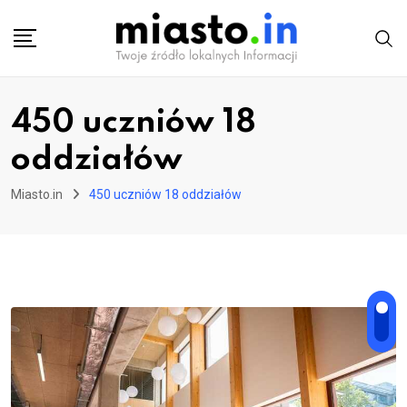
Skip
to
content
450 uczniów 18
oddziałów
Miasto.in
450 uczniów 18 oddziałów