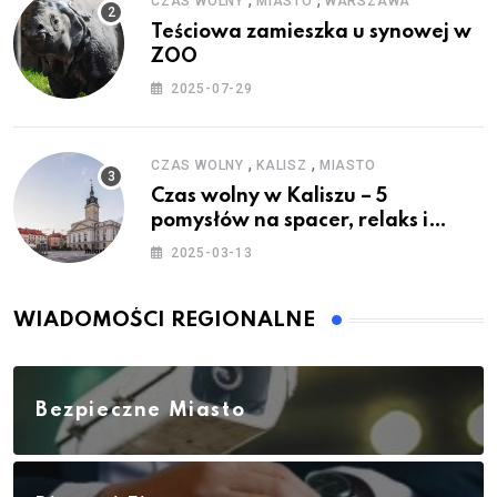
CZAS WOLNY
MIASTO
WARSZAWA
Teściowa zamieszka u synowej w
ZOO
2025-07-29
,
,
CZAS WOLNY
KALISZ
MIASTO
Czas wolny w Kaliszu – 5
pomysłów na spacer, relaks i
rodzinne atrakcje
2025-03-13
WIADOMOŚCI REGIONALNE
Bezpieczne Miasto