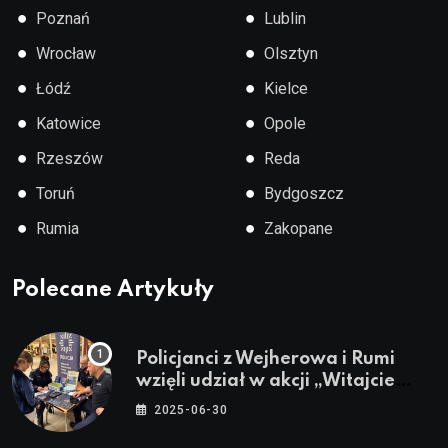
●
●
Poznań
Lublin
●
●
Wrocław
Olsztyn
●
●
Łódź
Kielce
●
●
Katowice
Opole
●
●
Rzeszów
Reda
●
●
Toruń
Bydgoszcz
●
●
Rumia
Zakopane
Polecane Artykuły
Policjanci z Wejherowa i Rumi
wzięli udział w akcji „Witajcie
Wakacje”
2025-06-30