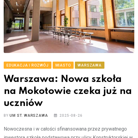
EDUKACJA I ROZWÓJ
MIASTO
WARSZAWA
Warszawa: Nowa szkoła
na Mokotowie czeka już na
uczniów
BY
UM ST. WARSZAWA
2025-08-26
Nowoczesna i w całości sfinansowana przez prywatnego
inwestora szkoła podstawowa przy ulicy Konstruktorskiej w