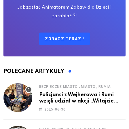
Jak zostać Animatorem Zabaw dla Dzieci i
zarabiać ?!
ZOBACZ TERAZ !
POLECANE ARTYKUŁY
,
,
BEZPIECZNE MIASTO
MIASTO
RUMIA
Policjanci z Wejherowa i Rumi
wzięli udział w akcji „Witajcie
Wakacje”
2025-06-30
,
,