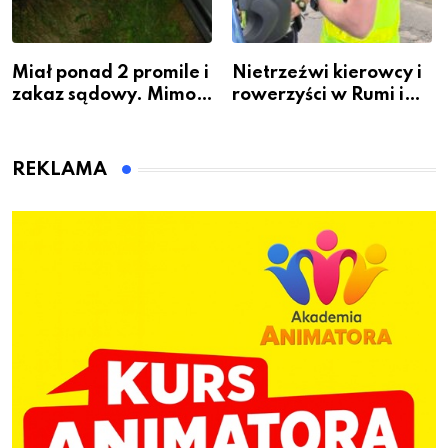
Miał ponad 2 promile i
Nietrzeźwi kierowcy i
zakaz sądowy. Mimo
rowerzyści w Rumi i
to wsiadł za
gminie Łęczyce
kierownicę w
Bolszewie i uderzył w
REKLAMA
ogrodzenie