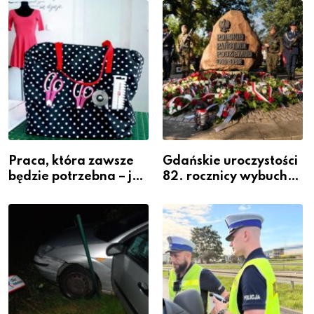
widoczność
szeregach Komendy
Powiatowej
Praca, która zawsze
Gdańskie uroczystości
będzie potrzebna – jak
82. rocznicy wybuchu
krawiectwo staje się
Powstania
zawodem przyszłości i
Warszawskiego
gdzie się go nauczyć?