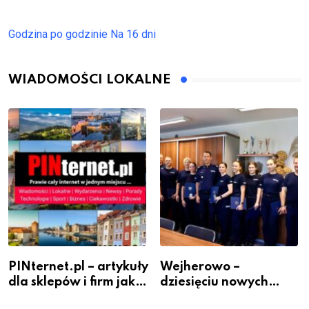
Godzina po godzinie
Na 16 dni
WIADOMOŚCI LOKALNE
PINternet.pl – artykuły
Wejherowo –
dla sklepów i firm jako
dziesięciu nowych
inwestycja w
policjantów w