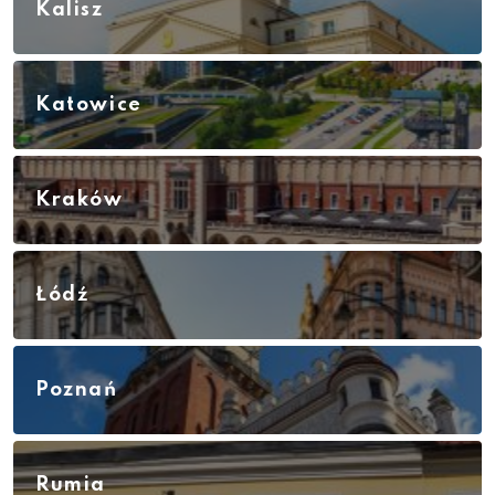
Kalisz
Katowice
Kraków
Łódź
Poznań
Rumia