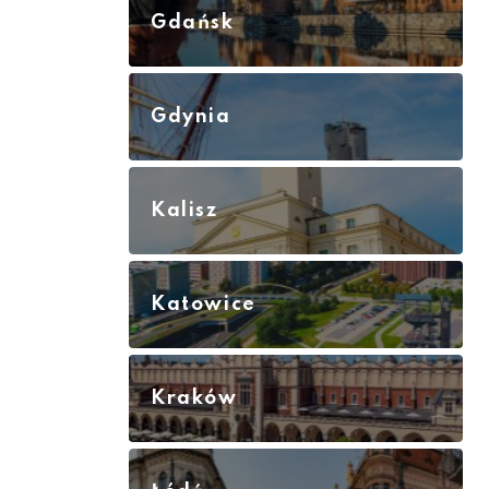
Gdańsk
Gdynia
Kalisz
Katowice
Kraków