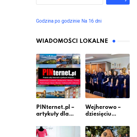
Godzina po godzinie
Na 16 dni
WIADOMOŚCI LOKALNE
PINternet.pl –
Wejherowo –
artykuły dla
dziesięciu
sklepów i firm
nowych
jako inwestycja
policjantów w
w widoczność
szeregach