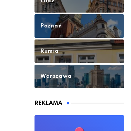
Łódź
Poznań
Rumia
Warszawa
REKLAMA