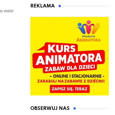
kierownicę w
Łęczyce
REKLAMA
Bolszewie i
go walor
uderzył w
ogrodzenie
OBSERWUJ NAS