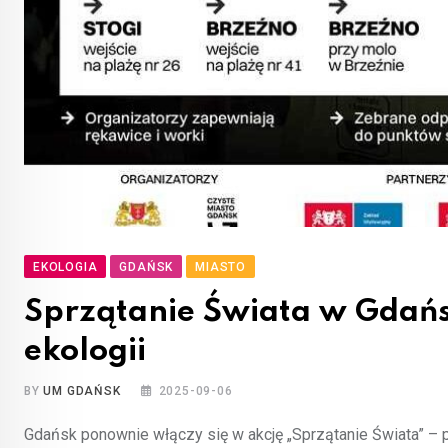
EKOLOGIA
GDAŃSK
MIASTO
Sprzątanie Świata w Gdańsk
ekologii
BY
UM GDAŃSK
2025-09-06
Gdańsk ponownie włączy się w akcję „Sprzątanie Świata” – 