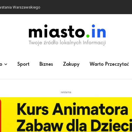
owstania Warszawskiego
o
Sport
Biznes
Zakupy
Warto Przeczytać
reklama