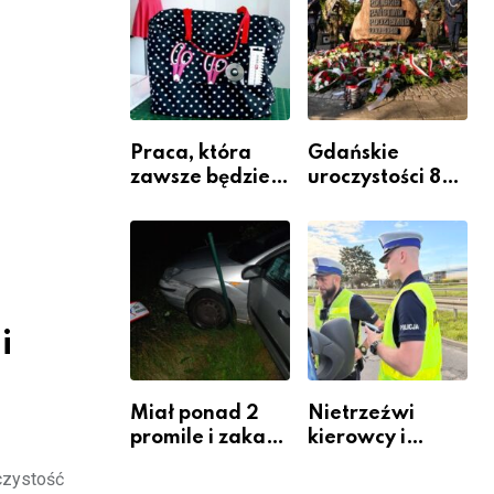
Komendy
Powiatowej
Praca, która
Gdańskie
zawsze będzie
uroczystości 82.
potrzebna – jak
rocznicy
krawiectwo
wybuchu
staje się
Powstania
zawodem
Warszawskiego
przyszłości i
gdzie się go
i
nauczyć?
Miał ponad 2
Nietrzeźwi
promile i zakaz
kierowcy i
sądowy. Mimo
rowerzyści w
czystość
to wsiadł za
Rumi i gminie