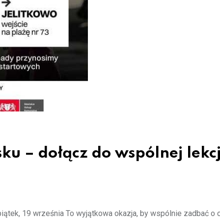
u – dołącz do wspólnej lekcj
piątek, 19 września To wyjątkowa okazja, by wspólnie zadbać o 