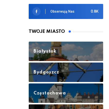
0.8K
Obserwują Nas
TWOJE MIASTO
Białystok
Bydgoszcz
Częstochowa