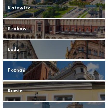
Katowice
Kraków
Łódź
Poznań
Rumia