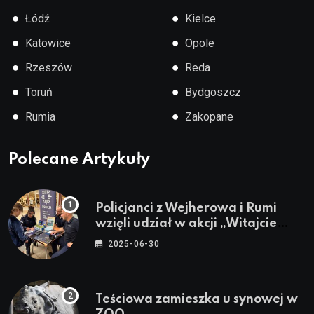
●
●
Łódź
Kielce
●
●
Katowice
Opole
●
●
Rzeszów
Reda
●
●
Toruń
Bydgoszcz
●
●
Rumia
Zakopane
Polecane Artykuły
Policjanci z Wejherowa i Rumi
wzięli udział w akcji „Witajcie
Wakacje”
2025-06-30
Teściowa zamieszka u synowej w