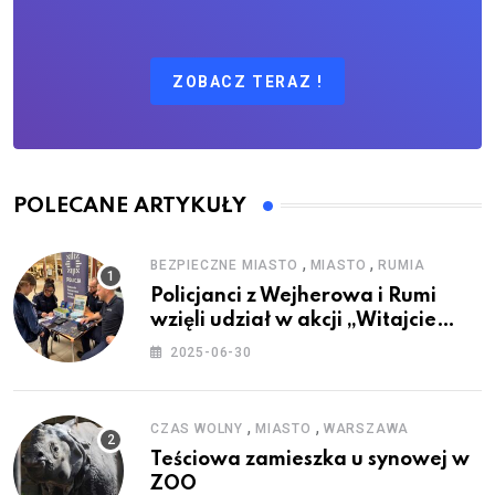
ZOBACZ TERAZ !
POLECANE ARTYKUŁY
,
,
BEZPIECZNE MIASTO
MIASTO
RUMIA
Policjanci z Wejherowa i Rumi
wzięli udział w akcji „Witajcie
Wakacje”
2025-06-30
,
,
CZAS WOLNY
MIASTO
WARSZAWA
Teściowa zamieszka u synowej w
ZOO