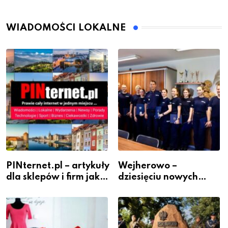
WIADOMOŚCI LOKALNE
PINternet.pl – artykuły
Wejherowo –
dla sklepów i firm jako
dziesięciu nowych
inwestycja w
policjantów w
widoczność
szeregach Komendy
Powiatowej