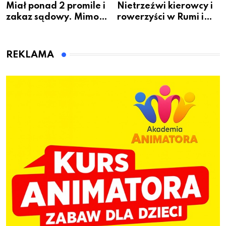
Miał ponad 2 promile i
Nietrzeźwi kierowcy i
zakaz sądowy. Mimo
rowerzyści w Rumi i
to wsiadł za
gminie Łęczyce
kierownicę w
Bolszewie i uderzył w
REKLAMA
ogrodzenie