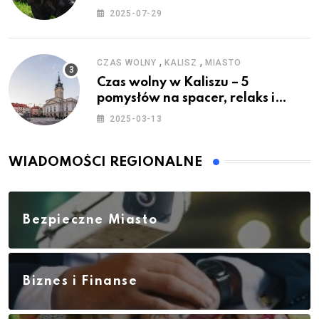
2025-07-29
,
,
CZAS WOLNY
KALISZ
MIASTO
Czas wolny w Kaliszu – 5
pomysłów na spacer, relaks i
rodzinne atrakcje
2025-03-13
WIADOMOŚCI REGIONALNE
Bezpieczne Miasto
Biznes i Finanse