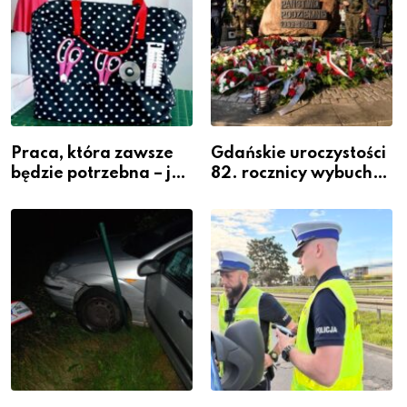
Praca, która zawsze
Gdańskie uroczystości
będzie potrzebna – jak
82. rocznicy wybuchu
krawiectwo staje się
Powstania
zawodem przyszłości i
Warszawskiego
gdzie się go nauczyć?