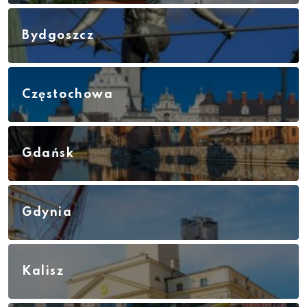
Bydgoszcz
Częstochowa
Gdańsk
Gdynia
Kalisz