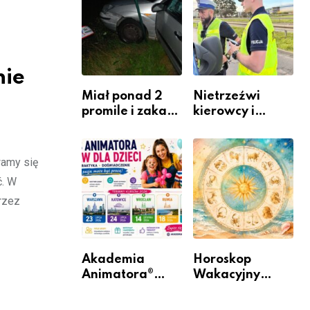
zawodem
Warszawskiego
przyszłości i
gdzie się go
nauczyć?
nie
Miał ponad 2
Nietrzeźwi
promile i zakaz
kierowcy i
sądowy. Mimo
rowerzyści w
to wsiadł za
Rumi i gminie
kierownicę w
Łęczyce
wamy się
Bolszewie i
ć. W
uderzył w
rzez
ogrodzenie
Akademia
Horoskop
Animatora®
Wakacyjny
rusza w trasę:
2026 –
sześć miast,
Sprawdź, co