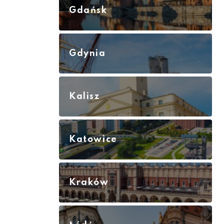
Gdańsk
Gdynia
Kalisz
Katowice
Kraków