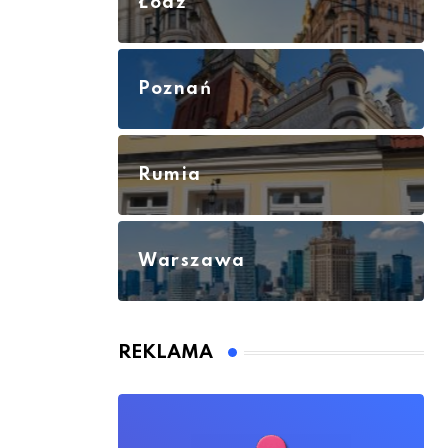
Łódź
Poznań
Rumia
Warszawa
REKLAMA