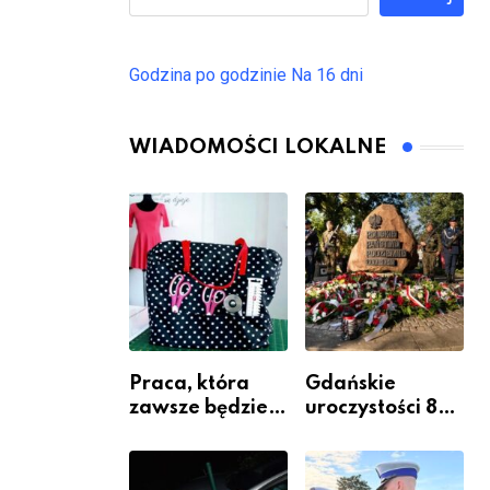
Godzina po godzinie
Na 16 dni
WIADOMOŚCI LOKALNE
Praca, która
Gdańskie
zawsze będzie
uroczystości 82.
potrzebna – jak
rocznicy
krawiectwo
wybuchu
staje się
Powstania