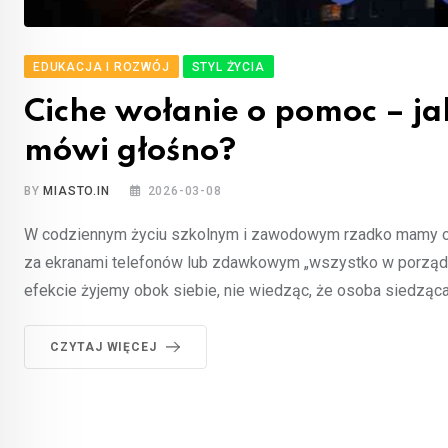
EDUKACJA I ROZWÓJ
STYL ŻYCIA
Ciche wołanie o pomoc – ja
mówi głośno?
BY
MIASTO.IN
2026-03-08
W codziennym życiu szkolnym i zawodowym rzadko mamy odw
za ekranami telefonów lub zdawkowym „wszystko w porządku
efekcie żyjemy obok siebie, nie wiedząc, że osoba siedząc
CZYTAJ WIĘCEJ