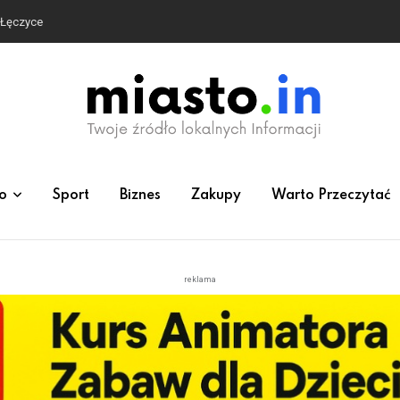
e Łęczyce
o
Sport
Biznes
Zakupy
Warto Przeczytać
reklama