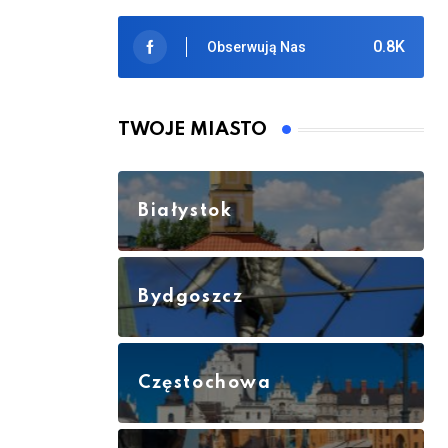
0.8K
Obserwują Nas
TWOJE MIASTO
Białystok
Bydgoszcz
Częstochowa