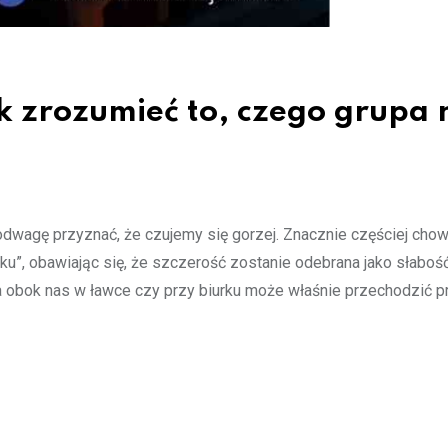
k zrozumieć to, czego grupa 
agę przyznać, że czujemy się gorzej. Znacznie częściej cho
”, obawiając się, że szczerość zostanie odebrana jako słaboś
a obok nas w ławce czy przy biurku może właśnie przechodzić p