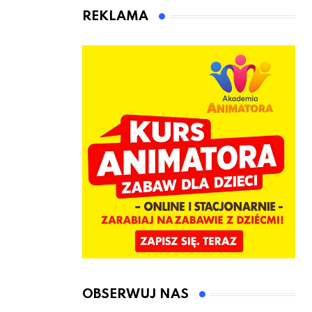
jeden cel –
czeka Cię tego
REKLAMA
nowe
lata!
kwalifikacje
jeszcze przed
jesienią
OBSERWUJ NAS