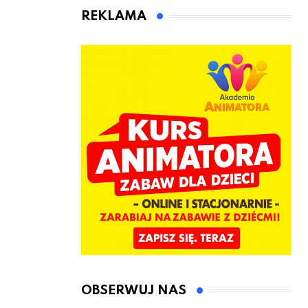
kierownicę w
Łęczyce
REKLAMA
Bolszewie i
uderzył w
ogrodzenie
OBSERWUJ NAS