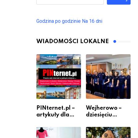
Godzina po godzinie
Na 16 dni
WIADOMOŚCI LOKALNE
PINternet.pl –
Wejherowo –
artykuły dla
dziesięciu
sklepów i firm
nowych
jako inwestycja
policjantów w
w widoczność
szeregach