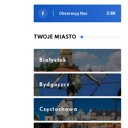
0.8K
Obserwują Nas
TWOJE MIASTO
Białystok
Bydgoszcz
Częstochowa