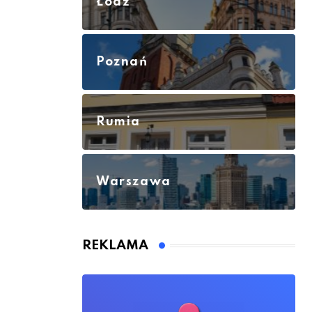
Łódź
Poznań
Rumia
Warszawa
REKLAMA