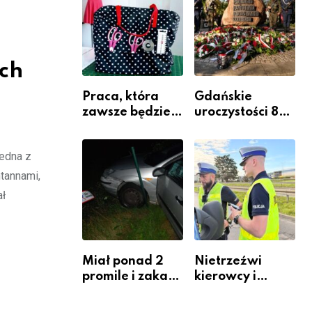
Komendy
Powiatowej
ich
Praca, która
Gdańskie
zawsze będzie
uroczystości 82.
potrzebna – jak
rocznicy
krawiectwo
wybuchu
jedna z
staje się
Powstania
zawodem
Warszawskiego
tannami,
przyszłości i
ał
gdzie się go
nauczyć?
Miał ponad 2
Nietrzeźwi
promile i zakaz
kierowcy i
sądowy. Mimo
rowerzyści w
to wsiadł za
Rumi i gminie