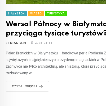
BIAŁYSTOK
MIASTO
TURYSTYKA
Wersal Północy w Białymsto
przyciąga tysiące turystów
BY
MIASTO.IN
2025-04-11
Pałac Branickich w Białymstoku – barokowa perła Podlasia 
największych i najpiękniejszych rezydencji magnackich w Po
zachwyca nie tylko architekturą, ale i historią, która przyci
rozbudowany w
CZYTAJ WIĘCEJ