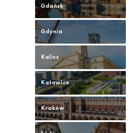
Gdańsk
Gdynia
Kalisz
Katowice
Kraków