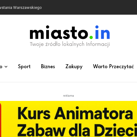
owstania Warszawskiego
o
Sport
Biznes
Zakupy
Warto Przeczytać
reklama