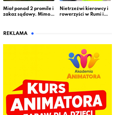
Miał ponad 2 promile i
Nietrzeźwi kierowcy i
zakaz sądowy. Mimo
rowerzyści w Rumi i
to wsiadł za
gminie Łęczyce
kierownicę w
Bolszewie i uderzył w
REKLAMA
ogrodzenie