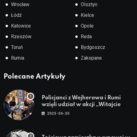
●
●
Wrocław
Olsztyn
●
●
Łódź
Kielce
●
●
Katowice
Opole
●
●
Rzeszów
Reda
●
●
Toruń
Bydgoszcz
●
●
Rumia
Zakopane
Polecane Artykuły
Policjanci z Wejherowa i Rumi
wzięli udział w akcji „Witajcie
Wakacje”
2025-06-30