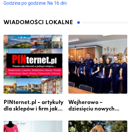
Godzina po godzinie
Na 16 dni
WIADOMOŚCI LOKALNE
PINternet.pl – artykuły
Wejherowo –
dla sklepów i firm jako
dziesięciu nowych
inwestycja w
policjantów w
widoczność
szeregach Komendy
Powiatowej