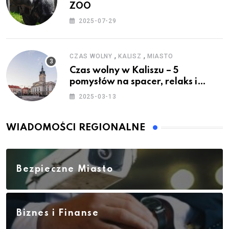
ZOO
2025-07-29
,
,
CZAS WOLNY
KALISZ
MIASTO
Czas wolny w Kaliszu – 5
pomysłów na spacer, relaks i
rodzinne atrakcje
2025-03-13
WIADOMOŚCI REGIONALNE
Bezpieczne Miasto
Biznes i Finanse