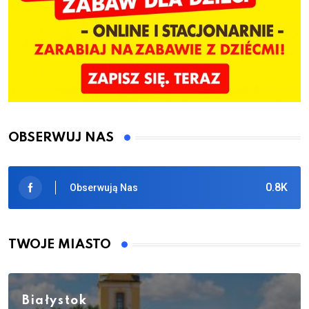
OBSERWUJ NAS
0.8K
Obserwują Nas
TWOJE MIASTO
Białystok