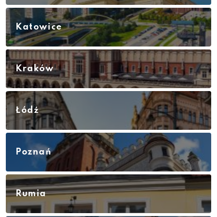
Katowice
Kraków
Łódź
Poznań
Rumia