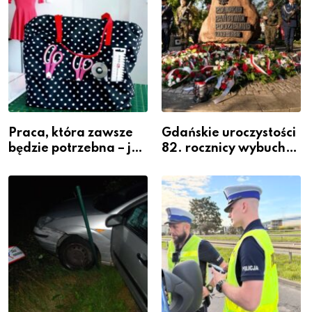
Praca, która zawsze
Gdańskie uroczystości
będzie potrzebna – jak
82. rocznicy wybuchu
krawiectwo staje się
Powstania
zawodem przyszłości i
Warszawskiego
gdzie się go nauczyć?