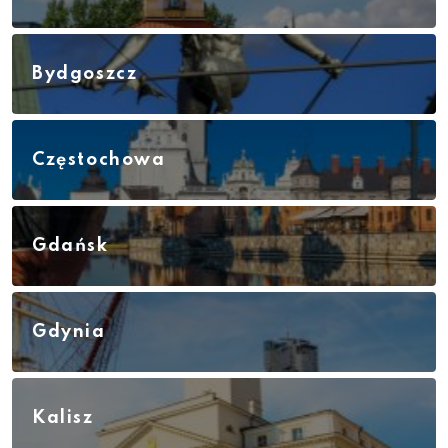
Bydgoszcz
Częstochowa
Gdańsk
Gdynia
Kalisz