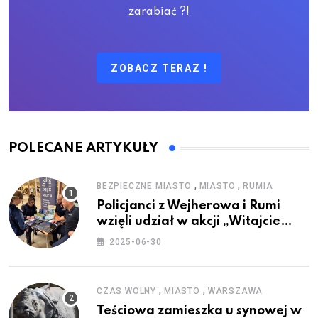
zarabiać ?!
ZOBACZ TERAZ !
POLECANE ARTYKUŁY
,
,
BEZPIECZNE MIASTO
MIASTO
RUMIA
Policjanci z Wejherowa i Rumi
wzięli udział w akcji „Witajcie
Wakacje”
2025-06-30
,
,
CZAS WOLNY
MIASTO
WARSZAWA
Teściowa zamieszka u synowej w