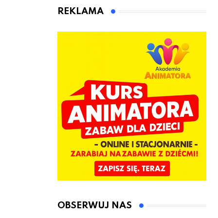
jeden cel –
czeka Cię tego
REKLAMA
nowe
lata!
kwalifikacje
jeszcze przed
jesienią
OBSERWUJ NAS