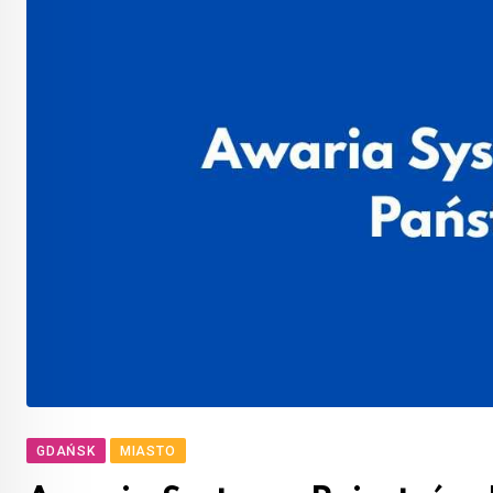
GDAŃSK
MIASTO