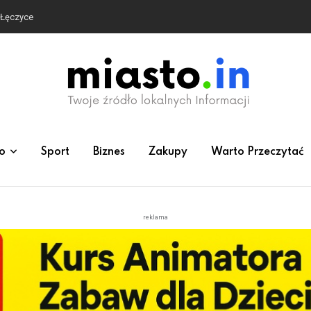
e Łęczyce
o
Sport
Biznes
Zakupy
Warto Przeczytać
reklama