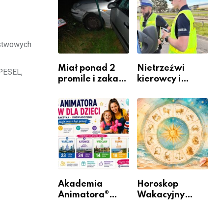
zawodem
Warszawskiego
przyszłości i
gdzie się go
nauczyć?
ństwowych
Miał ponad 2
Nietrzeźwi
 PESEL,
promile i zakaz
kierowcy i
sądowy. Mimo
rowerzyści w
to wsiadł za
Rumi i gminie
kierownicę w
Łęczyce
Bolszewie i
uderzył w
ogrodzenie
Akademia
Horoskop
Animatora®
Wakacyjny
rusza w trasę:
2026 –
sześć miast,
Sprawdź, co