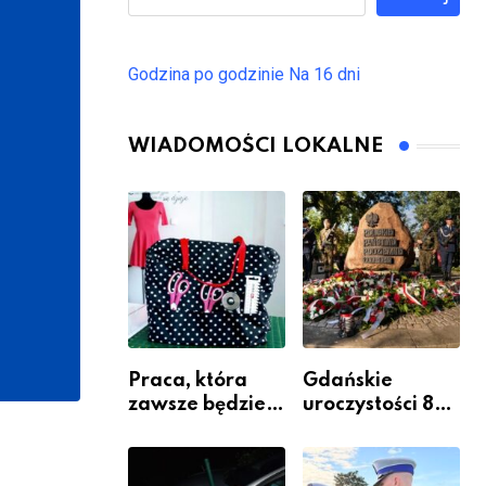
Godzina po godzinie
Na 16 dni
WIADOMOŚCI LOKALNE
Praca, która
Gdańskie
zawsze będzie
uroczystości 82.
potrzebna – jak
rocznicy
krawiectwo
wybuchu
staje się
Powstania