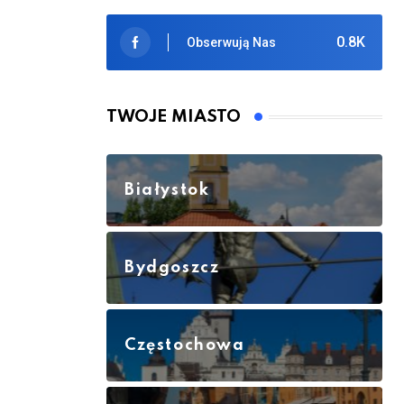
0.8K
Obserwują Nas
TWOJE MIASTO
Białystok
Bydgoszcz
Częstochowa