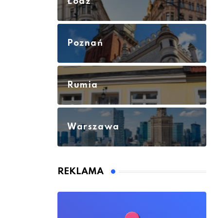
Łódź
Poznań
Rumia
Warszawa
REKLAMA