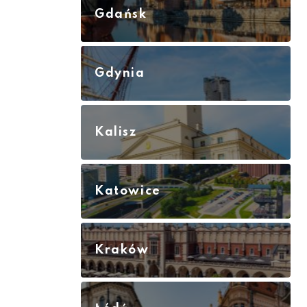
Gdańsk
Gdynia
Kalisz
Katowice
Kraków