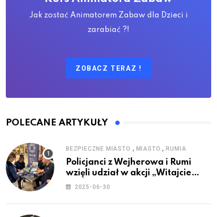
Jak zostać Animatorem Zabaw dla Dzieci i
zarabiać ?!
ZOBACZ TERAZ !
POLECANE ARTYKUŁY
,
,
BEZPIECZNE MIASTO
MIASTO
RUMIA
Policjanci z Wejherowa i Rumi
wzięli udział w akcji „Witajcie
Wakacje”
2025-06-30