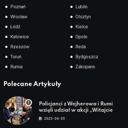
●
●
Poznań
Lublin
●
●
Wrocław
Olsztyn
●
●
Łódź
Kielce
●
●
Katowice
Opole
●
●
Rzeszów
Reda
●
●
Toruń
Bydgoszcz
●
●
Rumia
Zakopane
Polecane Artykuły
Policjanci z Wejherowa i Rumi
wzięli udział w akcji „Witajcie
Wakacje”
2025-06-30