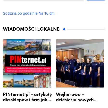
Godzina po godzinie
Na 16 dni
WIADOMOŚCI LOKALNE
PINternet.pl – artykuły
Wejherowo –
dla sklepów i firm jako
dziesięciu nowych
inwestycja w
policjantów w