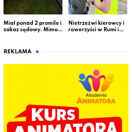
Miał ponad 2 promile i
Nietrzeźwi kierowcy i
zakaz sądowy. Mimo
rowerzyści w Rumi i
to wsiadł za
gminie Łęczyce
kierownicę w
Bolszewie i uderzył w
REKLAMA
ogrodzenie