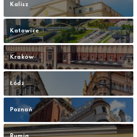
Kalisz
Katowice
Kraków
Łódź
Poznań
Rumia