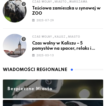
,
,
CZAS WOLNY
MIASTO
WARSZAWA
Teściowa zamieszka u synowej w
ZOO
2025-07-29
,
,
CZAS WOLNY
KALISZ
MIASTO
Czas wolny w Kaliszu – 5
pomysłów na spacer, relaks i
rodzinne atrakcje
2025-03-13
WIADOMOŚCI REGIONALNE
Bezpieczne Miasto