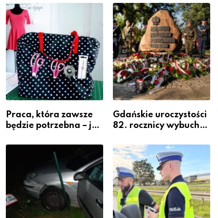
widoczność
szeregach Komendy
Powiatowej
Praca, która zawsze
Gdańskie uroczystości
będzie potrzebna – jak
82. rocznicy wybuchu
krawiectwo staje się
Powstania
zawodem przyszłości i
Warszawskiego
gdzie się go nauczyć?