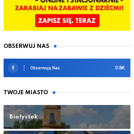
OBSERWUJ NAS
0.8K
Obserwują Nas
TWOJE MIASTO
Białystok