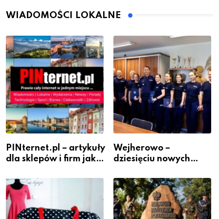
WIADOMOŚCI LOKALNE
PINternet.pl – artykuły
Wejherowo –
dla sklepów i firm jako
dziesięciu nowych
inwestycja w
policjantów w
widoczność
szeregach Komendy
Powiatowej