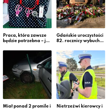
Praca, która zawsze
Gdańskie uroczystości
będzie potrzebna – jak
82. rocznicy wybuchu
krawiectwo staje się
Powstania
zawodem przyszłości i
Warszawskiego
gdzie się go nauczyć?
Miał ponad 2 promile i
Nietrzeźwi kierowcy i