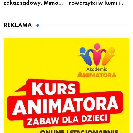
zakaz sądowy. Mimo
rowerzyści w Rumi i
to wsiadł za
gminie Łęczyce
kierownicę w
Bolszewie i uderzył w
REKLAMA
ogrodzenie