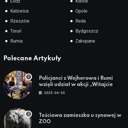
●
●
Łódź
Kielce
●
●
Katowice
Opole
●
●
Rzeszów
Reda
●
●
Toruń
Bydgoszcz
●
●
Rumia
Zakopane
Polecane Artykuły
Policjanci z Wejherowa i Rumi
wzięli udział w akcji „Witajcie
Wakacje”
2025-06-30
Teściowa zamieszka u synowej w
ZOO