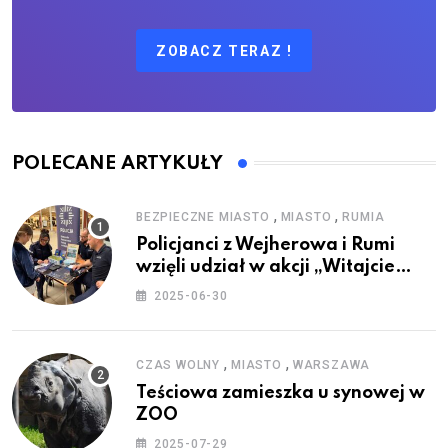
ZOBACZ TERAZ !
POLECANE ARTYKUŁY
,
,
BEZPIECZNE MIASTO
MIASTO
RUMIA
Policjanci z Wejherowa i Rumi
wzięli udział w akcji „Witajcie
Wakacje”
2025-06-30
,
,
CZAS WOLNY
MIASTO
WARSZAWA
Teściowa zamieszka u synowej w
ZOO
2025-07-29