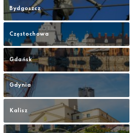
Bydgoszcz
Częstochowa
Gdańsk
Gdynia
Kalisz