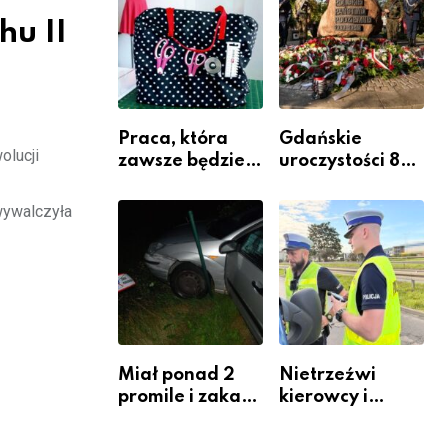
Komendy
hu II
Powiatowej
Praca, która
Gdańskie
olucji
zawsze będzie
uroczystości 82.
potrzebna – jak
rocznicy
krawiectwo
wybuchu
wywalczyła
staje się
Powstania
zawodem
Warszawskiego
przyszłości i
gdzie się go
nauczyć?
Miał ponad 2
Nietrzeźwi
promile i zakaz
kierowcy i
sądowy. Mimo
rowerzyści w
to wsiadł za
Rumi i gminie