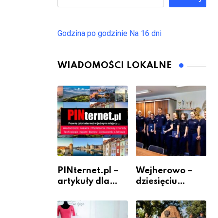
Godzina po godzinie
Na 16 dni
WIADOMOŚCI LOKALNE
PINternet.pl –
Wejherowo –
artykuły dla
dziesięciu
sklepów i firm
nowych
jako inwestycja
policjantów w
w widoczność
szeregach