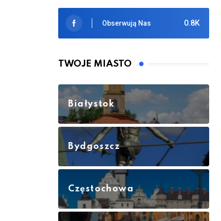
0.8K
Obserwują Nas
TWOJE MIASTO
Białystok
Bydgoszcz
Częstochowa