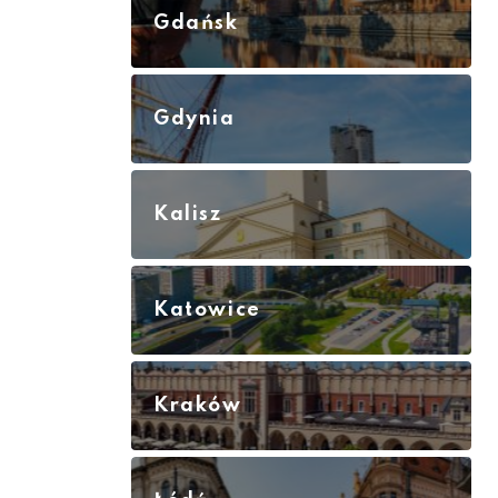
Gdańsk
Gdynia
Kalisz
Katowice
Kraków