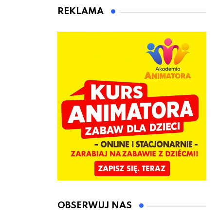
kierownicę w
Łęczyce
REKLAMA
Bolszewie i
uderzył w
ogrodzenie
OBSERWUJ NAS