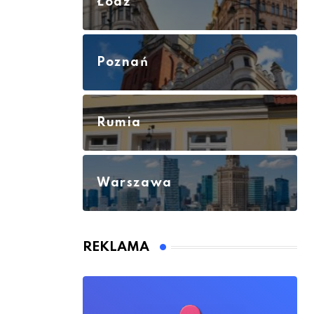
Łódź
Poznań
Rumia
Warszawa
REKLAMA