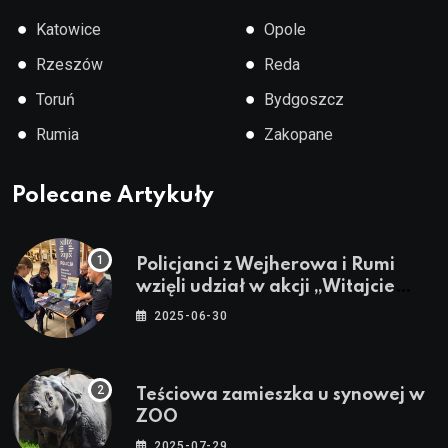
●
●
Katowice
Opole
●
●
Rzeszów
Reda
●
●
Toruń
Bydgoszcz
●
●
Rumia
Zakopane
Polecane Artykuły
Policjanci z Wejherowa i Rumi
wzięli udział w akcji „Witajcie
Wakacje”
2025-06-30
Teściowa zamieszka u synowej w
ZOO
2025-07-29