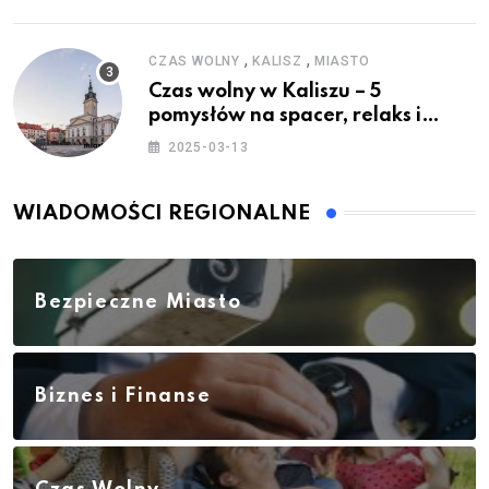
,
,
CZAS WOLNY
KALISZ
MIASTO
Czas wolny w Kaliszu – 5
pomysłów na spacer, relaks i
rodzinne atrakcje
2025-03-13
WIADOMOŚCI REGIONALNE
Bezpieczne Miasto
Biznes i Finanse