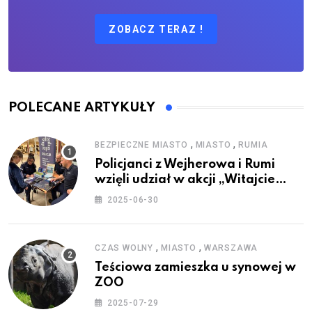
ZOBACZ TERAZ !
POLECANE ARTYKUŁY
,
,
BEZPIECZNE MIASTO
MIASTO
RUMIA
Policjanci z Wejherowa i Rumi
wzięli udział w akcji „Witajcie
Wakacje”
2025-06-30
,
,
CZAS WOLNY
MIASTO
WARSZAWA
Teściowa zamieszka u synowej w
ZOO
2025-07-29