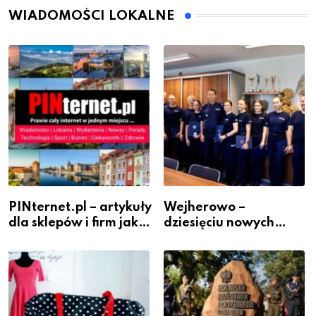
WIADOMOŚCI LOKALNE
PINternet.pl – artykuły
Wejherowo –
dla sklepów i firm jako
dziesięciu nowych
inwestycja w
policjantów w
widoczność
szeregach Komendy
Powiatowej