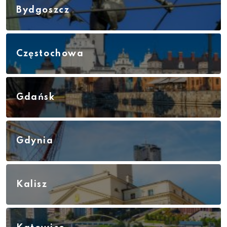
Bydgoszcz
Częstochowa
Gdańsk
Gdynia
Kalisz