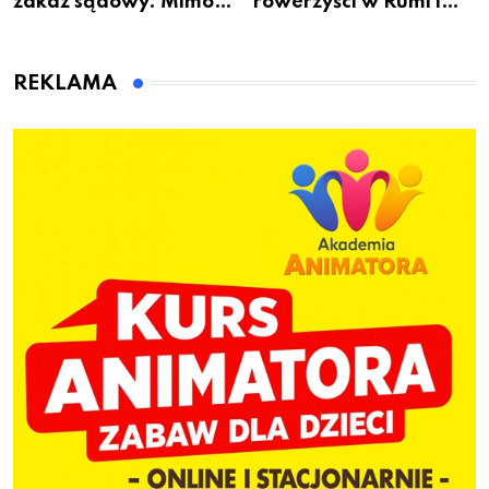
zakaz sądowy. Mimo
rowerzyści w Rumi i
to wsiadł za
gminie Łęczyce
kierownicę w
Bolszewie i uderzył w
REKLAMA
ogrodzenie