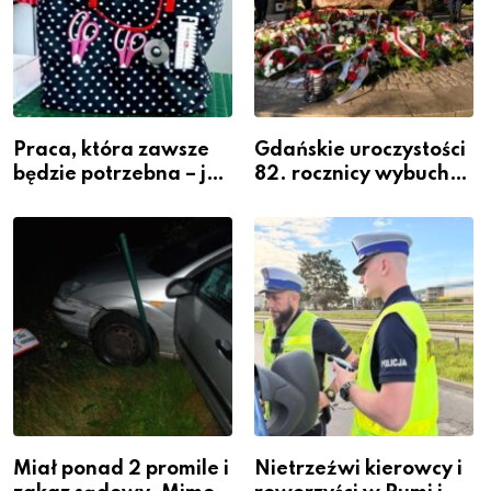
Praca, która zawsze
Gdańskie uroczystości
będzie potrzebna – jak
82. rocznicy wybuchu
krawiectwo staje się
Powstania
zawodem przyszłości i
Warszawskiego
gdzie się go nauczyć?
Miał ponad 2 promile i
Nietrzeźwi kierowcy i