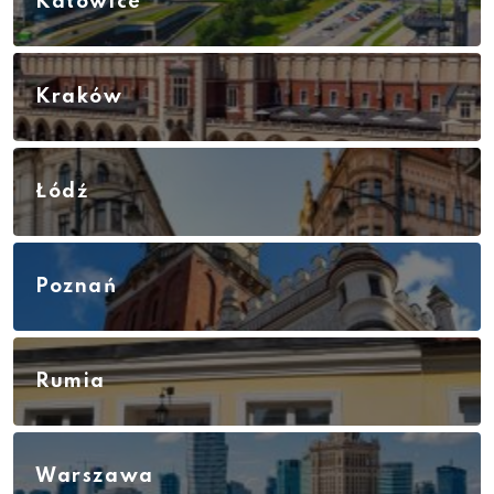
Katowice
Kraków
Łódź
Poznań
Rumia
Warszawa