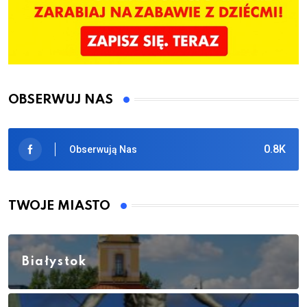
OBSERWUJ NAS
0.8K
Obserwują Nas
TWOJE MIASTO
Białystok