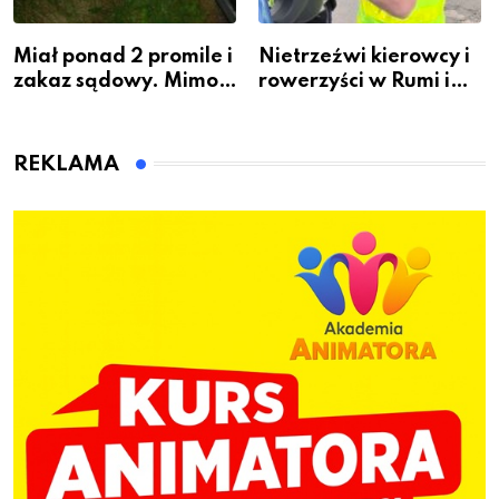
Miał ponad 2 promile i
Nietrzeźwi kierowcy i
zakaz sądowy. Mimo
rowerzyści w Rumi i
to wsiadł za
gminie Łęczyce
kierownicę w
Bolszewie i uderzył w
REKLAMA
ogrodzenie