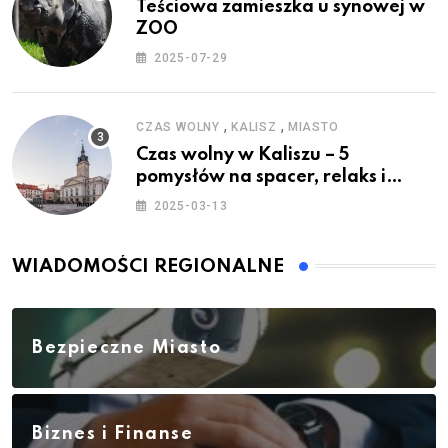
Teściowa zamieszka u synowej w
ZOO
2025-07-29
,
,
CZAS WOLNY
KALISZ
MIASTO
Czas wolny w Kaliszu – 5
pomysłów na spacer, relaks i
rodzinne atrakcje
2025-03-13
WIADOMOŚCI REGIONALNE
Bezpieczne Miasto
Biznes i Finanse