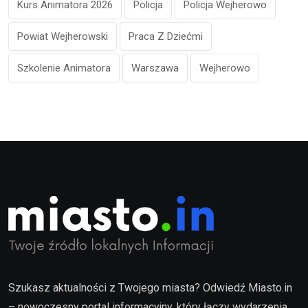
Kurs Animatora 2026
Policja
Policja Wejherowo
Powiat Wejherowski
Praca Z Dziećmi
Szkolenie Animatora
Warszawa
Wejherowo
Szukasz aktualności z Twojego miasta? Odwiedź Miasto.in
– nowoczesny portal informacyjny, który łączy wydarzenia,