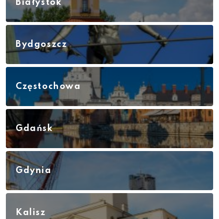
Białystok
Bydgoszcz
Częstochowa
Gdańsk
Gdynia
Kalisz