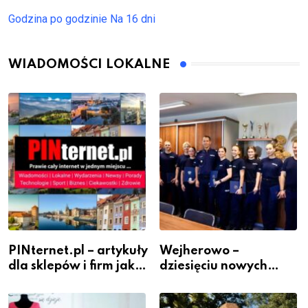
Godzina po godzinie
Na 16 dni
WIADOMOŚCI LOKALNE
PINternet.pl – artykuły
Wejherowo –
dla sklepów i firm jako
dziesięciu nowych
inwestycja w
policjantów w
widoczność
szeregach Komendy