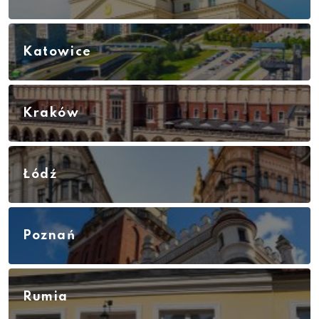
Katowice
Kraków
Łódź
Poznań
Rumia