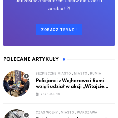
Jak zostać Animatorem Zabaw dla Dzieci i
zarabiać ?!
ZOBACZ TERAZ !
POLECANE ARTYKUŁY
,
,
BEZPIECZNE MIASTO
MIASTO
RUMIA
Policjanci z Wejherowa i Rumi
wzięli udział w akcji „Witajcie
Wakacje”
2025-06-30
,
,
CZAS WOLNY
MIASTO
WARSZAWA