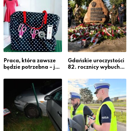
Powiatowej
Praca, która zawsze
Gdańskie uroczystości
będzie potrzebna – jak
82. rocznicy wybuchu
krawiectwo staje się
Powstania
zawodem przyszłości i
Warszawskiego
gdzie się go nauczyć?