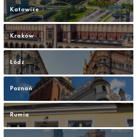
Katowice
Kraków
Łódź
Poznań
Rumia