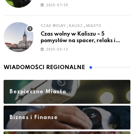
2025-07-29
,
,
CZAS WOLNY
KALISZ
MIASTO
Czas wolny w Kaliszu – 5
pomysłów na spacer, relaks i
rodzinne atrakcje
2025-03-13
WIADOMOŚCI REGIONALNE
Bezpieczne Miasto
Biznes i Finanse