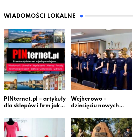
WIADOMOŚCI LOKALNE
PINternet.pl – artykuły
Wejherowo –
dla sklepów i firm jako
dziesięciu nowych
inwestycja w
policjantów w
widoczność
szeregach Komendy
Powiatowej