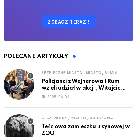
ZOBACZ TERAZ !
POLECANE ARTYKUŁY
,
,
BEZPIECZNE MIASTO
MIASTO
RUMIA
Policjanci z Wejherowa i Rumi
wzięli udział w akcji „Witajcie
Wakacje”
2025-06-30
,
,
CZAS WOLNY
MIASTO
WARSZAWA
Teściowa zamieszka u synowej w
ZOO