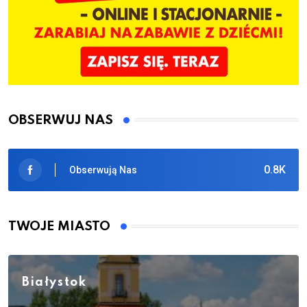
OBSERWUJ NAS
0.8K
Obserwują Nas
TWOJE MIASTO
Białystok