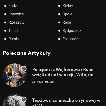
●
●
Łódź
Kielce
●
●
Katowice
Opole
●
●
Rzeszów
Reda
●
●
Toruń
Bydgoszcz
●
●
Rumia
Zakopane
Polecane Artykuły
Policjanci z Wejherowa i Rumi
wzięli udział w akcji „Witajcie
Wakacje”
2025-06-30
Teściowa zamieszka u synowej w
ZOO