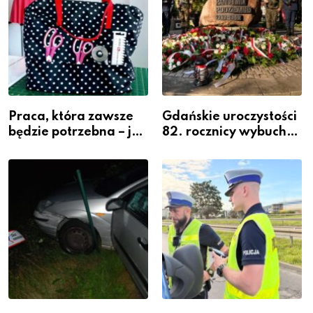
Praca, która zawsze
Gdańskie uroczystości
będzie potrzebna – jak
82. rocznicy wybuchu
krawiectwo staje się
Powstania
zawodem przyszłości i
Warszawskiego
gdzie się go nauczyć?