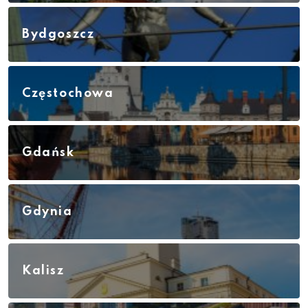
Bydgoszcz
Częstochowa
Gdańsk
Gdynia
Kalisz