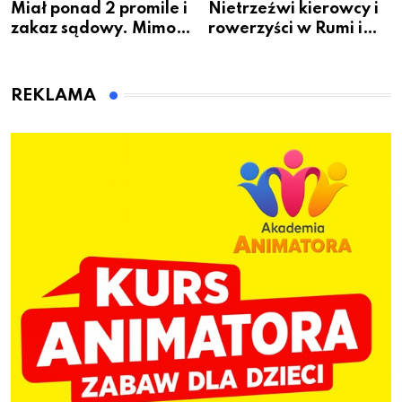
Miał ponad 2 promile i
Nietrzeźwi kierowcy i
zakaz sądowy. Mimo
rowerzyści w Rumi i
to wsiadł za
gminie Łęczyce
kierownicę w
Bolszewie i uderzył w
REKLAMA
ogrodzenie