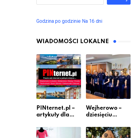
Godzina po godzinie
Na 16 dni
WIADOMOŚCI LOKALNE
PINternet.pl –
Wejherowo –
artykuły dla
dziesięciu
sklepów i firm
nowych
jako inwestycja
policjantów w
w widoczność
szeregach