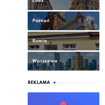
Łódź
Poznań
Rumia
Warszawa
REKLAMA