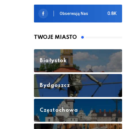
0.8K
Obserwują Nas
TWOJE MIASTO
Białystok
Bydgoszcz
Częstochowa