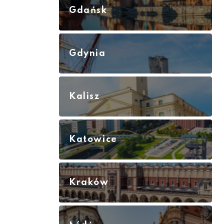
Gdańsk
Gdynia
Kalisz
Katowice
Kraków