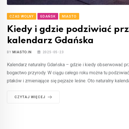
CZAS WOLNY
GDAŃSK
MIASTO
Kiedy i gdzie podziwiać p
kalendarz Gdańska
BY
MIASTO.IN
2025-05-23
Kalendarz naturalny Gdańska – gdzie i kiedy obserwować przy
bogactwo przyrody. W ciągu całego roku można tu podziwia
ptaków i zmieniające się pejzaże leśne. Oto naturalny kalen
CZYTAJ WIĘCEJ