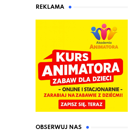
kierownicę w
Łęczyce
REKLAMA
Bolszewie i
uderzył w
ogrodzenie
OBSERWUJ NAS