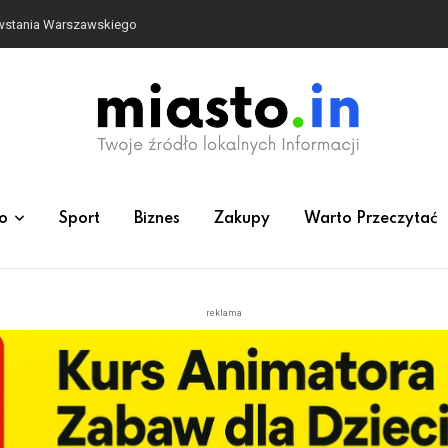
owstania Warszawskiego
o
Sport
Biznes
Zakupy
Warto Przeczytać
reklama