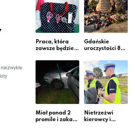
Komendy
Powiatowej
y
Praca, która
Gdańskie
zawsze będzie
uroczystości 82.
potrzebna – jak
rocznicy
krawiectwo
wybuchu
e niezwykłe
staje się
Powstania
zawodem
Warszawskiego
loty
przyszłości i
gdzie się go
nauczyć?
Miał ponad 2
Nietrzeźwi
promile i zakaz
kierowcy i
sądowy. Mimo
rowerzyści w
to wsiadł za
Rumi i gminie